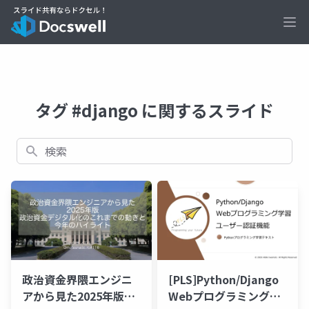
Ope
タグ #django に関するスライド
検索
政治資金界隈エンジニ
[PLS]Python/Django
アから見た2025年版政
Webプログラミング学