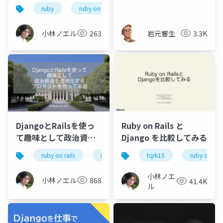
治資金デジタル化のこ
習 - ユーザ認証機能 -
ruby
ruby on rails
python
django
れまでの動きと今年の
ハイライト
小林ノエル
263
岩元響生
3.3K
DjangoとRailsを使っ
Ruby on Rails と
て趣味として政治資金
Django を比較してみる
を透明化するプロダク
ruby on rails
ruby
python
tqrk15
django
ruby on rail
トを作ってる話
小林ノエ
小林ノエル
868
41.4K
ル