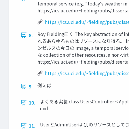
temporal service (e.g. "today's weather in L
https://ics.uci.edu/~fielding/pubs/disser
https://ics.uci.edu/~fielding/pubs/di
Roy Fielding曰く The key abstract
8.
れるあらゆるものはリソースになり得る。 informati
ンゼルスの今日の image, a temporal ser
な collection of other resources, a no
https://ics.uci.edu/~fielding/pubs/disser
https://ics.uci.edu/~fielding/pubs/di
例えば
9.
よくある実装 class UsersController < Applicat
10.
end
UserとAdminUserは 別のリソースとし
11.