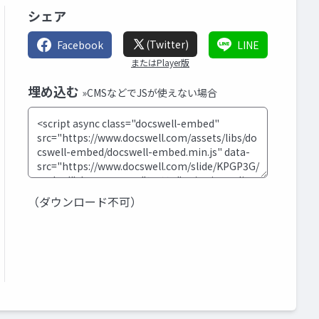
シェア
(Twitter)
Facebook
LINE
またはPlayer版
埋め込む
»CMSなどでJSが使えない場合
（ダウンロード不可）