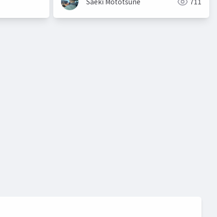
Saeki Mototsune
711