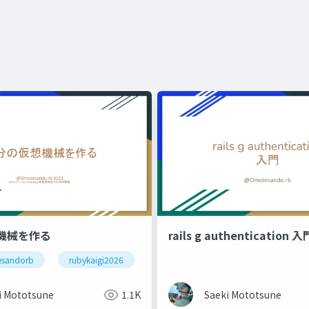
機械を作る
rails g authentication 入
sandorb
rubykaigi2026
i Mototsune
1.1K
Saeki Mototsune