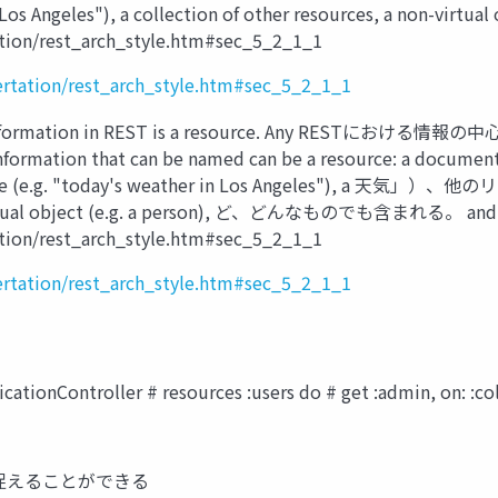
os Angeles"), a collection of other resources, a non-virtual o
tation/rest_arch_style.htm#sec_5_2_1_1
ssertation/rest_arch_style.htm#sec_5_2_1_1
ion of information in REST is a resource. Any
on that can be named can be a resource: a
vice (e.g. "today's weather in Los Angeles"
n-virtual object (e.g. a person), ど、どんなものでも含まれる。 and 
tation/rest_arch_style.htm#sec_5_2_1_1
ssertation/rest_arch_style.htm#sec_5_2_1_1
ionController # resources :users do # get :admin, on: :col
て 捉えることができる