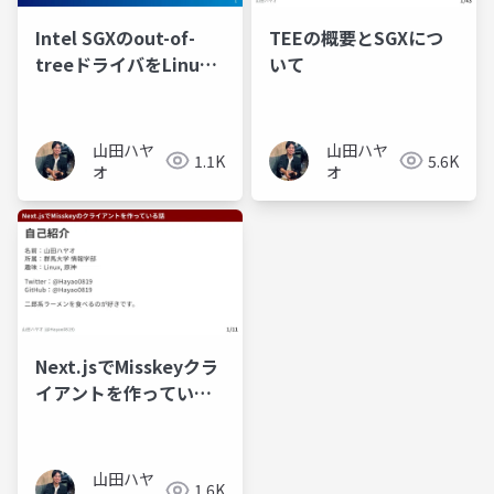
Intel SGXのout-of-
TEEの概要とSGXにつ
treeドライバをLinux
いて
6.15に移植した話
山田ハヤ
山田ハヤ
1.1K
5.6K
オ
オ
Next.jsでMisskeyクラ
イアントを作っている
話
山田ハヤ
1.6K