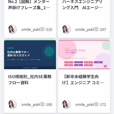
No.2【図解】メンター
ハーネスエンジニアリ
声掛けフレーズ集_18
ング入門 AIエージェ
シーン
ント開発×プロンプト_
実務編
smile_yukiko_it
210
smile_yukiko_it
207
ISO規格別_社内SE業務
【新卒未経験学生向
フロー資料
け】エンジニア コミュ
ニケーション フレーズ
集 💬エンジニアのため
のコミュニケーション
smile_yukiko_it
190
smile_yukiko_it
172
フレーズ集