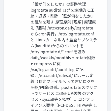
「誰が何をしたか」の証跡管理
logrotate auditd ログを定期的に圧
縮・退避・削除 「誰が何をしたか」
の証跡を残す 原理原則 [理系] 原理原
則 [理系] /etc/cron.daily/logrotate
からcron実行。/etc/logrotate.conf
と Linuxカーネル内の監査サブシステ
ム(kauditd)からのイベントを
/etc/logrotate.d/*.conf を読み
daily/weekly/monthly + rotate回数
+ compress に従
/var/log/audit/audit.log に記
録。/etc/audit/rules.d/ にルール定
義（特定ファイルへ って古いログを
圧縮/削除/退避。postrotateスクリプ
トでサービスにSIGHUP送信 のアク
セス・syscall等を監視）。コンプラ
イアンス要件（PCI-DSS、HIPAA等 し
再オープンも可能。 ）で実装必須。