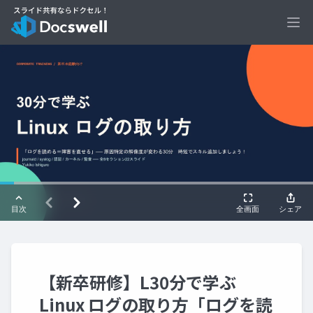
Ope
【新卒研修】L30分で学ぶ
Linux ログの取り方「ログを読