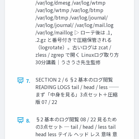
/var/log/dmesg /var/log/wtmp
/var/log/wtmp /var/log/btmp
/var/log/btmp /var/log/journal/
/var/log/journal/ /var/log/mail.log
/var/log/maillog ▷ ローテ後は .1,
.2.gz と番号付きで圧縮保管される
（logrotate）。古いログは zcat /
zless / zgrep で開く Linuxログ取り方
30分講義｜うさうさ先生監修
SECTION 2 / 6 §2 基本のログ閲覧
7.
READING LOGS tail / head / less ──
まず「中身を見る」3点セット＋圧縮
版 07 / 22
§2 基本のログ閲覧 08 / 22 見るため
8.
の3点セット ─ tail / head / less tail
head less テイル ヘッド レス 意味 意