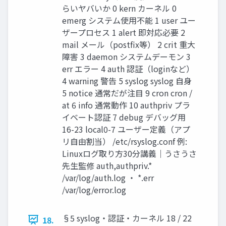
らいヤバいか 0 kern カーネル 0
emerg システム使用不能 1 user ユー
ザープロセス 1 alert 即対応必要 2
mail メール（postfix等） 2 crit 重大
障害 3 daemon システムデーモン 3
err エラー 4 auth 認証（loginなど）
4 warning 警告 5 syslog syslog 自身
5 notice 通常だが注目 9 cron cron /
at 6 info 通常動作 10 authpriv プラ
イベート認証 7 debug デバッグ用
16-23 local0-7 ユーザー定義（アプ
リ自由割当） /etc/rsyslog.conf 例:
Linuxログ取り方30分講義｜うさうさ
先生監修 auth,authpriv.*
/var/log/auth.log ・ *.err
/var/log/error.log
§5 syslog・認証・カーネル 18 / 22
18.