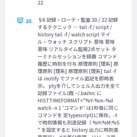
22
§6 記録・ローテ・監査 20 / 22 記録
20.
するテクニック ─ tail -f / script /
history tail -f / watch script テイ
ル・ウォッチ スクリプト 意味 意味
意味 リアルタイム監視2点セット タ
ーミナルセッションを録画 コマンド
履歴に時刻を付与 原理原則 [理系] 原
理原則 [理系] 原理原則 [理系] tail -f
は inotify でファイル追記を即時表
示。 ptyを介してシェル入出力を全て
記録ファイル(既 ~/.bashrc に
HISTTIMEFORMAT="%Y-%m-%d
watch -n 1 'コマンド' は1秒毎に同じ
コマンドを 定typescript)に保存。-t
で時刻情報も別途記録（ %H:%M:%S
" を設定すると history 出力に時刻表
再実行し-dで差分強調。リソース定