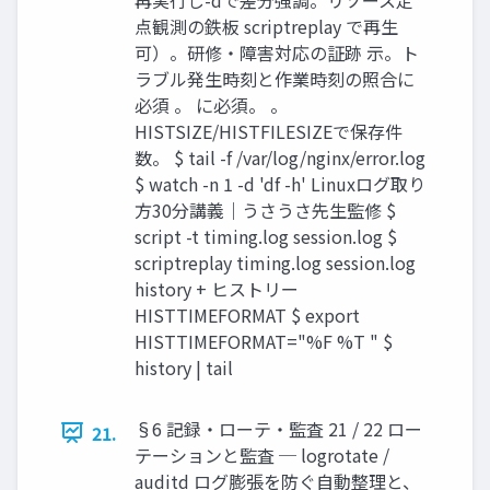
点観測の鉄板 scriptreplay で再生
可）。研修・障害対応の証跡 示。ト
ラブル発生時刻と作業時刻の照合に
必須 。 に必須。 。
HISTSIZE/HISTFILESIZEで保存件
数。 $ tail -f /var/log/nginx/error.log
$ watch -n 1 -d 'df -h' Linuxログ取り
方30分講義｜うさうさ先生監修 $
script -t timing.log session.log $
scriptreplay timing.log session.log
history + ヒストリー
HISTTIMEFORMAT $ export
HISTTIMEFORMAT="%F %T " $
history | tail
§6 記録・ローテ・監査 21 / 22 ロー
21.
テーションと監査 ─ logrotate /
auditd ログ膨張を防ぐ自動整理と、