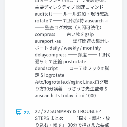
主要ディレクティブ 関連コマンド
auditctl ── ルール追加・現行確認
rotate 7 ── 7世代保持 ausearch -i
── 監査ログ検索（人間可読化）
compress ── 古い物をgzip
aureport -au ── 認証関連の集計レ
ポート daily / weekly / monthly
delaycompress ── 頻度 ── 1世代
遅らせて圧縮 postrotate ...-
dendscript ── ローテ後フック# 試
走 $ logrotate
/etc/logrotate.d/nginx Linuxログ取
り方30分講義｜うさうさ先生監修 $
ausearch -ts today -i -ui 1000
22 / 22 SUMMARY & TROUBLE 4
22.
STEPS まとめ ──「探す・読む・絞
り込む・残す」 30分で押さえた要点