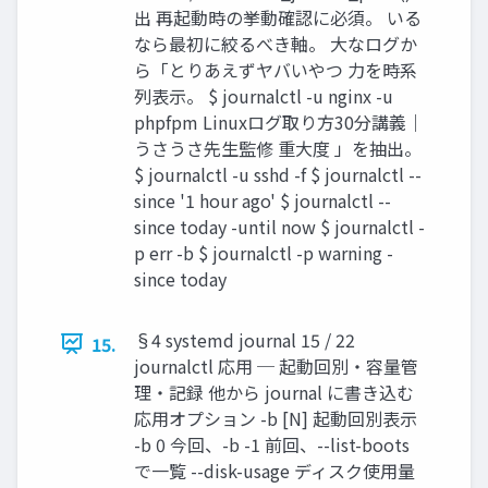
出 再起動時の挙動確認に必須。 いる
なら最初に絞るべき軸。 大なログか
ら「とりあえずヤバいやつ 力を時系
列表示。 $ journalctl -u nginx -u
phpfpm Linuxログ取り方30分講義｜
うさうさ先生監修 重大度 」を抽出。
$ journalctl -u sshd -f $ journalctl --
since '1 hour ago' $ journalctl --
since today -until now $ journalctl -
p err -b $ journalctl -p warning -
since today
§4 systemd journal 15 / 22
15.
journalctl 応用 ─ 起動回別・容量管
理・記録 他から journal に書き込む
応用オプション -b [N] 起動回別表示
-b 0 今回、-b -1 前回、--list-boots
で一覧 --disk-usage ディスク使用量