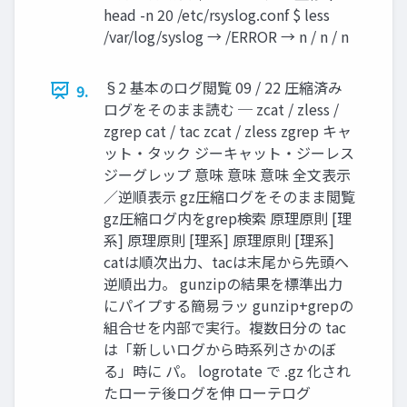
head -n 20 /etc/rsyslog.conf $ less
/var/log/syslog → /ERROR → n / n / n
§2 基本のログ閲覧 09 / 22 圧縮済み
9.
ログをそのまま読む ─ zcat / zless /
zgrep cat / tac zcat / zless zgrep キャ
ット・タック ジーキャット・ジーレス
ジーグレップ 意味 意味 意味 全文表示
／逆順表示 gz圧縮ログをそのまま閲覧
gz圧縮ログ内をgrep検索 原理原則 [理
系] 原理原則 [理系] 原理原則 [理系]
catは順次出力、tacは末尾から先頭へ
逆順出力。 gunzipの結果を標準出力
にパイプする簡易ラッ gunzip+grepの
組合せを内部で実行。複数日分の tac
は「新しいログから時系列さかのぼ
る」時に パ。 logrotate で .gz 化され
たローテ後ログを伸 ローテログ