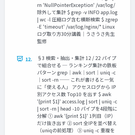
rn 'NullPointerException' /var/log/
除外して集計 $ grep -v INFO app.log
| wc -l 圧縮ログ含む横断検索 $ zgrep
-E 'timeout' /var/log/nginx/* Linux
ログ取り方30分講義｜うさうさ先生
監修
§3 検索・抽出・集計 12 / 22 パイプ
12.
で組合せる ─ ランキング集計の鉄板
パターン grep｜awk｜sort｜uniq -c
｜sort -rn ── これが書けると一気
に「使える人」 アクセスログから IP
別アクセス数 Top10 を出す $ awk
'{print $1}' access.log | sort | uniq -c
| sort -rn | head -10 パイプを4段階に
分解 ① awk '{print $1}' 1列目（IP）
だけ抜き出す ② sort 全IPを並べ替え
（uniqの前処理） ③ uniq -c 重複を