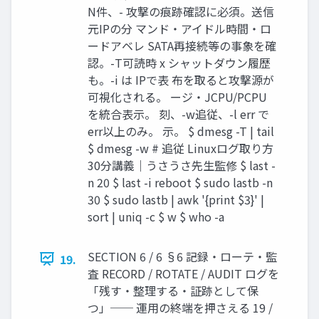
N件、- 攻撃の痕跡確認に必須。送信
元IPの分 マンド・アイドル時間・ロ
ードアベレ SATA再接続等の事象を確
認。-T可読時 x シャットダウン履歴
も。-i は IPで表 布を取ると攻撃源が
可視化される。 ージ・JCPU/PCPU
を統合表示。 刻、-w追従、-l err で
err以上のみ。 示。 $ dmesg -T | tail
$ dmesg -w # 追従 Linuxログ取り方
30分講義｜うさうさ先生監修 $ last -
n 20 $ last -i reboot $ sudo lastb -n
30 $ sudo lastb | awk '{print $3}' |
sort | uniq -c $ w $ who -a
SECTION 6 / 6 §6 記録・ローテ・監
19.
査 RECORD / ROTATE / AUDIT ログを
「残す・整理する・証跡として保
つ」── 運用の終端を押さえる 19 /