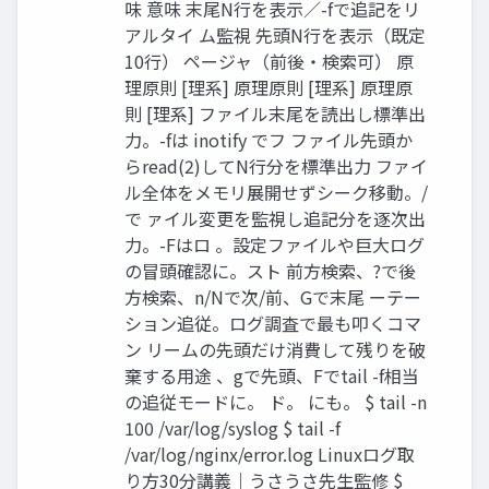
味 意味 末尾N行を表示／-fで追記をリ
アルタイ ム監視 先頭N行を表示（既定
10行） ページャ（前後・検索可） 原
理原則 [理系] 原理原則 [理系] 原理原
則 [理系] ファイル末尾を読出し標準出
力。-fは inotify でフ ファイル先頭か
らread(2)してN行分を標準出力 ファイ
ル全体をメモリ展開せずシーク移動。/
で ァイル変更を監視し追記分を逐次出
力。-Fはロ 。設定ファイルや巨大ログ
の冒頭確認に。スト 前方検索、?で後
方検索、n/Nで次/前、Gで末尾 ーテー
ション追従。ログ調査で最も叩くコマ
ン リームの先頭だけ消費して残りを破
棄する用途 、gで先頭、Fでtail -f相当
の追従モードに。 ド。 にも。 $ tail -n
100 /var/log/syslog $ tail -f
/var/log/nginx/error.log Linuxログ取
り方30分講義｜うさうさ先生監修 $