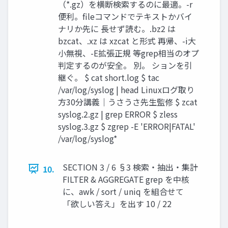
（*.gz）を横断検索するのに最適。-r
便利。fileコマンドでテキストかバイ
ナリか先に 長せず読む。.bz2 は
bzcat、.xz は xzcat と形式 再帰、-i大
小無視、-E拡張正規 等grep相当のオプ
判定するのが安全。 別。 ションを引
継ぐ。 $ cat short.log $ tac
/var/log/syslog | head Linuxログ取り
方30分講義｜うさうさ先生監修 $ zcat
syslog.2.gz | grep ERROR $ zless
syslog.3.gz $ zgrep -E 'ERROR|FATAL'
/var/log/syslog*
SECTION 3 / 6 §3 検索・抽出・集計
10.
FILTER & AGGREGATE grep を中核
に、awk / sort / uniq を組合せて
「欲しい答え」を出す 10 / 22