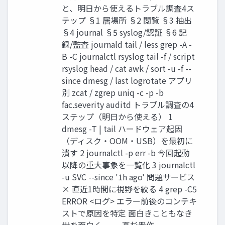
と、明日から使えるトラブル調査4ス
テップ §1 居場所 §2 閲覧 §3 抽出
§4 journal §5 syslog/認証 §6 記
録/監査 journald tail / less grep -A -
B -C journalctl rsyslog tail -f / script
rsyslog head / cat awk / sort -u -f --
since dmesg / last logrotate アプリ
別 zcat / zgrep uniq -c -p -b
fac.severity auditd トラブル調査の4
ステップ（明日から使える） 1
dmesg -T | tail ハードウェア起因
（ディスク・OOM・USB）を最初に
潰す 2 journalctl -p err -b 今回起動
以降の重大事象を一覧化 3 journalctl
-u SVC --since '1h ago' 問題サービス
× 直近1時間に視野を絞る 4 grep -C5
ERROR <ログ> エラー前後のコンテキ
ストで原因を特定 面白きこともなき
世を面白く ── 高杉晋作