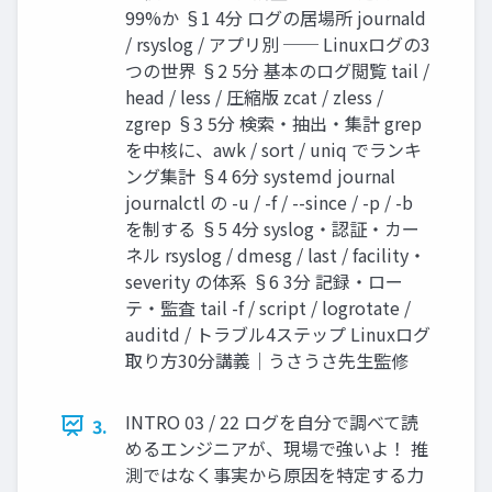
99%か §1 4分 ログの居場所 journald
/ rsyslog / アプリ別 ── Linuxログの3
つの世界 §2 5分 基本のログ閲覧 tail /
head / less / 圧縮版 zcat / zless /
zgrep §3 5分 検索・抽出・集計 grep
を中核に、awk / sort / uniq でランキ
ング集計 §4 6分 systemd journal
journalctl の -u / -f / --since / -p / -b
を制する §5 4分 syslog・認証・カー
ネル rsyslog / dmesg / last / facility・
severity の体系 §6 3分 記録・ロー
テ・監査 tail -f / script / logrotate /
auditd / トラブル4ステップ Linuxログ
取り方30分講義｜うさうさ先生監修
INTRO 03 / 22 ログを自分で調べて読
3.
めるエンジニアが、現場で強いよ！ 推
測ではなく事実から原因を特定する力