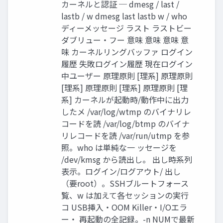
カーネルと認証 ─ dmesg / last /
lastb / w dmesg last lastb w / who
ディーメッセージ ラスト ラストビー
ダブリュー・フー 意味 意味 意味 意
味 カーネルリングバッファ ログイン
履歴 失敗ログイン履歴 現在ログイン
中ユーザー 原理原則 [理系] 原理原則
[理系] 原理原則 [理系] 原理原則 [理
系] カーネルが起動時/動作中に出力
したメ /var/log/wtmp のバイナリレ
コードを読 /var/log/btmp のバイナ
リレコードを読 /var/run/utmp を参
照。who は単純な一 ッセージを
/dev/kmsg から読出し。 出し時系列
表示。ログイン/ログアウト/ 出し
（要root）。SSHブルートフォース
覧、w は加えて各セッションの実行
コ USB挿入・OOM Killer・I/Oエラ
ー・ 再起動の全記録。-n NUMで最新