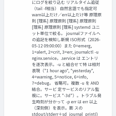
にログを絞り込む リアルタイム追従
（tail -f相当） 自然言語でも指定可
warn以上だけ／err以上だけ等 原理原
則 [理系] 原理原則 [理系] 原理原則
[理系] 原理原則 [理系] systemd ユニ
ット単位で絞る。 journalファイルへ
の追記を検知し新規 ISO形式（2026-
05-12 09:00:00）また 0=emerg,
1=alert, 2=crit, 3=err, journalctl -u
nginx.service。.service は エントリ
を逐次表示。-u と組合せて特 は相対
表現（"1 hour ago", "yesterday",
4=warning, 5=notice, 6=info,
7=debug。 省略可。複数 -u を AND
結合。サービ 定サービスのリアル監
視に。サービス "-3d"）。トラブル発
生時刻が分かって -p err は err 以上
（深刻側）を表示。膨 スの
stdout/stderr＋sd_journal_print()