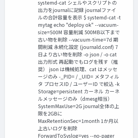
systemd-cat シェルやスクリプトの
出力をjournalに記録 journalファイ
ルの合計容量を表示 $ systemd-cat -t
mytag echo "deploy ok" --vacuum-
size=500M 容量削減 500MB以下まで
古い物を削除 --vacuum-time=7d 期
間削減 永続化設定 (journald.conf) 7
日より古い物を削除 -o json / -o cat
出力形式 再起動でもログを残す（推
奨） json は機械処理、cat はメッセ
ージのみ -_PID= / _UID= メタフィル
タ プロセスID / ユーザーID で絞込 -k
Storage=persistent カーネル カーネ
ルメッセージのみ（dmesg相当）
SystemMaxUse=2G journal全体の上
限を2GBに
MaxRetentionSec=1month 1か月以
上古いログを削除
ForwardToSyslog=yes --no-pager