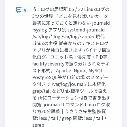
§1 ログの居場所 05 / 22 Linuxログの
5.
3つの世界 「どこを見ればいいか」を
最初に知っておくと迷わない journald
rsyslog アプリ別 systemd-journald
/var/log/*.log /var/log/<app>/ 現代
Linuxの主役 従来からのテキストログ
アプリが独自に書き出す バイナリ構造
化ログ。ユニット名・優先度・PID等
facility.severityで振り分けられたテキ
スト形式。 Apache, Nginx, MySQL,
PostgreSQL等が自前の場 のメタデー
タ付きで /var/log/journal/ に永続化
grep/tail などUnix標準ツールで扱え
る 所にローテーション付きで書き出す
閲覧: journalctl コマンド Linuxログ取
り方30分講義｜うさうさ先生監修 閲
覧: less / tail / grep 閲覧: less / tail +
zgrep