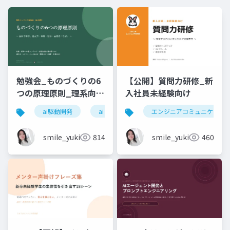
勉強会_ものづくりの6
【公開】質問力研修_新
つの原理原則_理系向け
入社員未経験向け
6時間_2026_05_24_
ai駆動開発
ai
エンジニアコミュニケーシ
石黒友季子
smile_yukiko_it
814
smile_yukiko_it
460