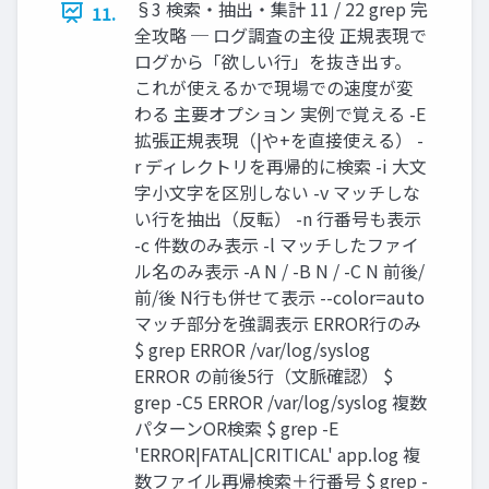
§3 検索・抽出・集計 11 / 22 grep 完
11.
全攻略 ─ ログ調査の主役 正規表現で
ログから「欲しい行」を抜き出す。
これが使えるかで現場での速度が変
わる 主要オプション 実例で覚える -E
拡張正規表現（|や+を直接使える） -
r ディレクトリを再帰的に検索 -i 大文
字小文字を区別しない -v マッチしな
い行を抽出（反転） -n 行番号も表示
-c 件数のみ表示 -l マッチしたファイ
ル名のみ表示 -A N / -B N / -C N 前後/
前/後 N行も併せて表示 --color=auto
マッチ部分を強調表示 ERROR行のみ
$ grep ERROR /var/log/syslog
ERROR の前後5行（文脈確認） $
grep -C5 ERROR /var/log/syslog 複数
パターンOR検索 $ grep -E
'ERROR|FATAL|CRITICAL' app.log 複
数ファイル再帰検索＋行番号 $ grep -