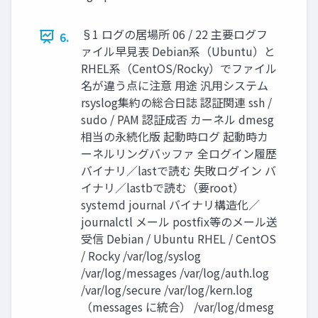
§1 ログの居場所 06 / 22 主要ログフ
6.
ァイル早見表 Debian系（Ubuntu）と
RHEL系（CentOS/Rocky）でファイル
名が違う点に注意 用途 汎用システム
rsyslog集約の総合日誌 認証関連 ssh /
sudo / PAM 認証成否 カーネル dmesg
相当の永続化版 起動時ログ 起動時カ
ーネルリングバッファ 全ログイン履歴
バイナリ／lastで読む 失敗ログイン バ
イナリ／lastbで読む（要root）
systemd journal バイナリ構造化／
journalctl メール postfix等のメール送
受信 Debian / Ubuntu RHEL / CentOS
/ Rocky /var/log/syslog
/var/log/messages /var/log/auth.log
/var/log/secure /var/log/kern.log
（messages に統合） /var/log/dmesg