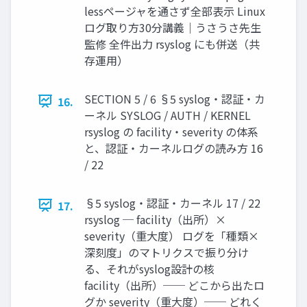
lessページャを通さず全部表示 Linux
ログ取り方30分講義｜うさうさ先生
監修 全件出力 rsyslog にも併送（共
存運用）
SECTION 5 / 6 §5 syslog・認証・カ
16.
ーネル SYSLOG / AUTH / KERNEL
rsyslog の facility・severity の体系
と、認証・カーネルログの読み方 16
/ 22
§5 syslog・認証・カーネル 17 / 22
17.
rsyslog ─ facility（出所）×
severity（重大度） ログを「種類×
深刻度」のマトリクスで振り分け
る、それがsyslog設計の核
facility（出所）── どこから出たロ
グか severity（重大度）── どれく