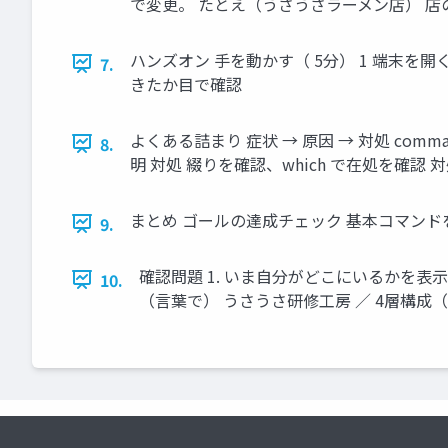
で変更。 たとえ（うさうさラーメン店） 
ハンズオン 手を動かす（ 5分） 1 端末を開く アプ
7.
きたか目で確認
よくある詰まり 症状 → 原因 → 対処 command
8.
明 対処 綴りを確認、which で在処を確認 対
まとめ ゴールの達成チェック 基本コマンド
9.
確認問題 1. いま自分がどこにいるかを表
10.
（言葉で） うさうさ研修工房 ／ 4層構成