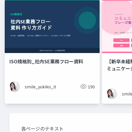
ISO規格別_社内SE業務フロー資料
【新卒未経
ミュニケーション フレーズ
ニアのため
ズ集
smile_yukiko_it
190
smil
各ページのテキスト