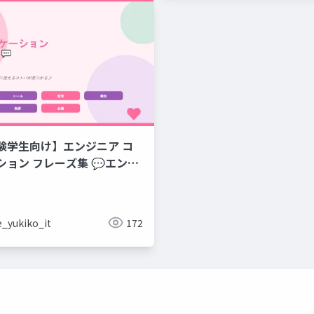
験学生向け】エンジニア コ
集 💬エンジ
のコミュニケーションフレー
e_yukiko_it
172