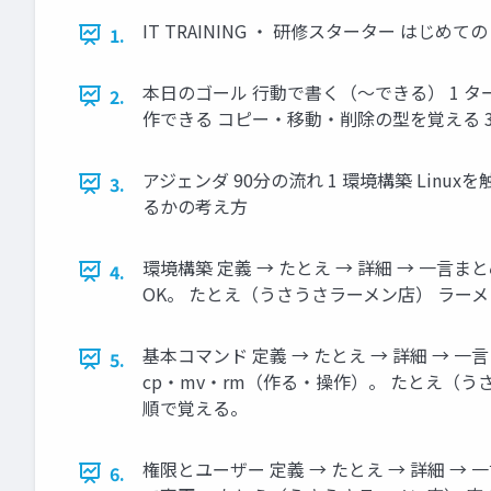
IT TRAINING ・ 研修スターター はじめ
1.
本日のゴール 行動で書く（〜できる） 1 
2.
作できる コピー・移動・削除の型を覚える 
アジェンダ 90分の流れ 1 環境構築 Lin
3.
るかの考え方
環境構築 定義 → たとえ → 詳細 → 一言ま
4.
OK。 たとえ（うさうさラーメン店） ラー
基本コマンド 定義 → たとえ → 詳細 → 一
5.
cp・mv・rm（作る・操作）。 たとえ（
順で覚える。
権限とユーザー 定義 → たとえ → 詳細 → 
6.