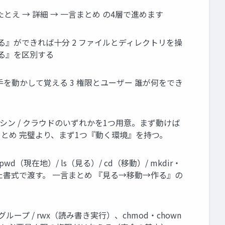
→ たとえ → 詳細 → 一言まとめ の4層で進めます
る』ができれば十分 2 ファイルとディレクトリを操
きる』を区別する
るを手を動かして覚える 3 権限とユーザー 誰が何をでき
仮想マシン / クラウドのいずれかを1つ用意。まず動けば
まとめ 完璧より、まず1つ『動く環境』を持つ。
（現在地）/ ls（見る）/ cd（移動）/ mkdir・
た書式で渡す。 一言まとめ 『見る→移動→作る』の
ループ / rwx（読み書き実行）、chmod・chown