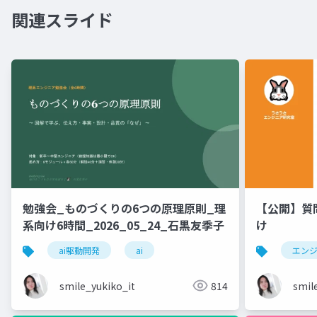
関連スライド
勉強会_ものづくりの6つの原理原則_理
【公開】質
系向け6時間_2026_05_24_石黒友季子
け
ai駆動開発
ai
エン
smile_yukiko_it
814
smil