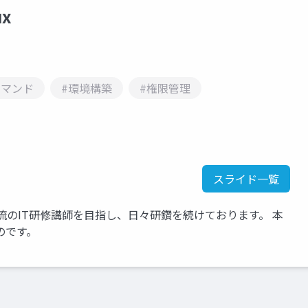
x
コマンド
#環境構築
#権限管理
スライド一覧
流のIT研修講師を目指し、日々研鑽を続けております。 本
のです。