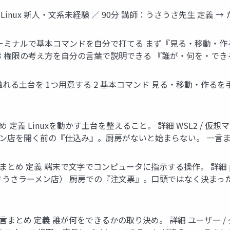
ての Linux 新人・文系未経験 ／ 90分 講師：うさうさ先生 定義 
ターミナルで基本コマンドを自分で打てる まず『見る・移動・作
3 権限の考え方を自分の言葉で説明できる 『誰が・何を・で
uxを触れる土台を 1つ用意する 2 基本コマンド 見る・移動・作
とめ 定義 Linuxを動かす土台を整えること。 詳細 WSL2 / 
メン店を開く前の『仕込み』。厨房がないと始まらない。 一言
言まとめ 定義 端末で文字でコンピュータに指示する操作。 詳細 pwd
うさうさラーメン店） 厨房での『注文票』。口頭ではなく決まっ
一言まとめ 定義 誰が何をできるかの取り決め。 詳細 ユーザー / グ