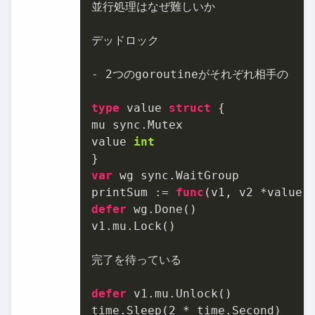
並行処理はなぜ難しいか

デッドロック

- 
2
つのgoroutineがそれぞれ相手の

type
 value 
struct
 {

mu sync.Mutex

value 
int
var
 wg sync.WaitGroup

printSum := 
func
(v1, v2 *value)
defer
 wg.Done()

v1.mu.Lock()

完了を待っている

defer
 v1.mu.Unlock()

time.Sleep(
2
 * time.Second)
