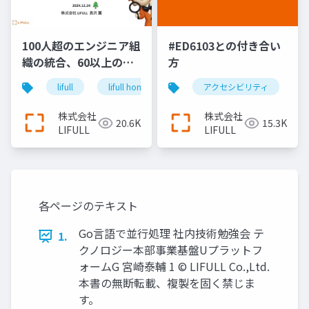
100人超のエンジニア組
#ED6103との付き合い
織の統合、60以上のア
方
プリケーションの基盤
lifull
lifull home's
cto
アクセシビリティ
keel
engin
集約、日本最大級の不
動産・住宅情報サイト
株式会社
株式会社
20.6K
15.3K
『LIFULL HOME'S』を
LIFULL
LIFULL
支え続けるエンジニア
リング＿長沢翼
各ページのテキスト
Go言語で並行処理 社内技術勉強会 テ
1.
クノロジー本部事業基盤Uプラットフ
ォームG 宮崎泰輔 1 © LIFULL Co.,Ltd.
本書の無断転載、複製を固く禁じま
す。