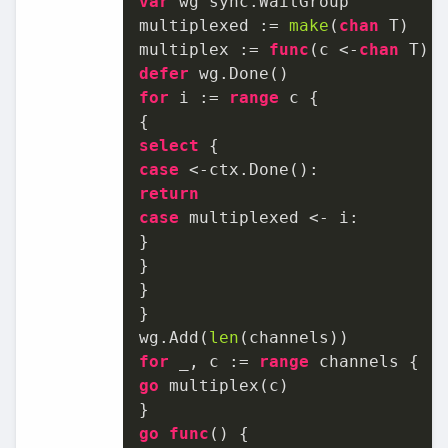
var
 wg sync.WaitGroup

multiplexed := 
make
(
chan
 T)

multiplex := 
func
(c <-
chan
 T)
defer
for
 i := 
range
 c {

select
case
return
case
 multiplexed <- i:

}

}

}

}

wg.Add(
len
for
 _, c := 
range
go
 multiplex(c)

go
func
()
 {
