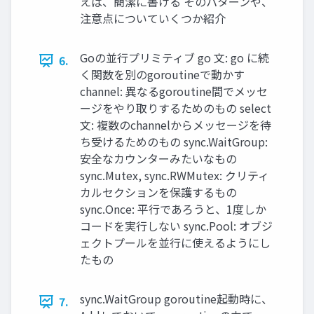
えば、簡潔に書ける そのパターンや、
注意点についていくつか紹介
Goの並行プリミティブ go 文: go に続
6.
く関数を別のgoroutineで動かす
channel: 異なるgoroutine間でメッセ
ージをやり取りするためのもの select
文: 複数のchannelからメッセージを待
ち受けるためのもの sync.WaitGroup:
安全なカウンターみたいなもの
sync.Mutex, sync.RWMutex: クリティ
カルセクションを保護するもの
sync.Once: 平行であろうと、1度しか
コードを実行しない sync.Pool: オブジ
ェクトプールを並行に使えるようにし
たもの
sync.WaitGroup goroutine起動時に、
7.