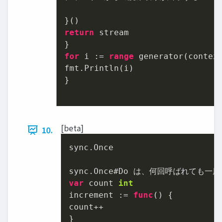
return
 stream

for
 i := 
range
 generator(contex
fmt.Println(i)

}

[beta]
10.
sync.Once

var
 count 
int
increment := 
func
()
 {

count++
