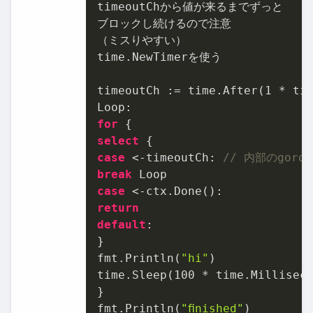
timeoutChから値が来るまでずっと

ブロックし続けるので注意

（ミスりやすい）

time.NewTimerを使う

timeoutCh := time.After(
1
 * tim
for
select
case
 <-timeoutCh: 
// 内部のgoro
break
case
return
default
:

}

fmt.Println(
"hi"
)

time.Sleep(
100
 * time.Milliseco
}

fmt.Println(
"ﬁnished"
)
