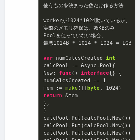
使うものを決まった数だけ作る方法

workerが
1024
*
1024
動いているが、

実際のメモリ確保は、数KBのみ

Poolを使っていない場合、

最悪
1024
B * 
1024
 * 
1024
 = 
1
GB

var
 numCalcsCreated 
int
calcPool := &sync.Pool{

New: 
func
()
interface
{} {

numCalcsCreated += 
1
mem := 
make
([]
byte
, 
1024
return
 &mem

},

}

calcPool.Put(calcPool.New())

calcPool.Put(calcPool.New())

calcPool.Put(calcPool.New())
