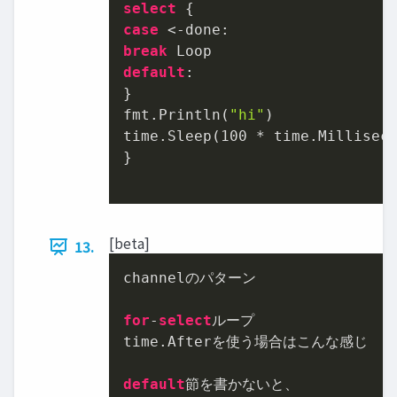
select
case
break
default
:

}

fmt.Println(
"hi"
)

time.Sleep(
100
 * time.Milliseco
}

[beta]
13.
channelのパターン

for
-
select
ループ

time.Afterを使う場合はこんな感じ

default
節を書かないと、
