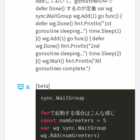
Addしておいて、goroutineの中で
defer Done() するのが定番 var wg
sync.WaitGroup wg.Add(1) go func() {
defer wg.Done() fmt.Println("1st
goroutine sleeping...") time.Sleep(1)
}() wg.Add(1) go func() { defer
wg.Done() fmt.Println("2nd
goroutine sleeping...") time.Sleep(2)
}() wg.Wait() fmt.Println("All
goroutines complete.")
[beta]
8.
sync.WaitGroup

for
const
 numGreeters = 
5
var
 wg sync.WaitGroup
