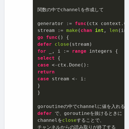
関数の中でchannelを作成して

generator := 
func
(ctx context.C
stream := 
make
(
chan
int
, 
len
go
func
()
defer
close
for
 _, i := 
range
select
case
return
case
 stream <- i:

}

}

defer
 で、goroutineを抜けるときに

channelを
close
することで、

チャンネルからの読み取りが終了する
