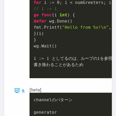
for
 i := 
0
// i := i
go
func
(i 
int
)
defer
 wg.Done()

fmt.Printf(
"Hello from %v!\n"
, i
}(i)

}

wg.Wait()

i := i としてるのは、ループのiを参照して
書き換わることがあるため

[beta]
9.
channelのパターン

generator
