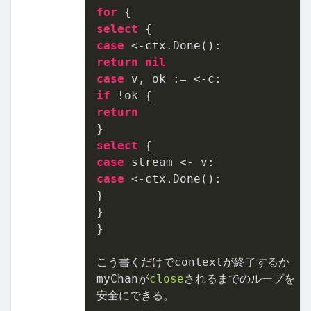
for
select
case
return
nil
case
if
return
select
case
case
 <-ctx.Done():

}

}

}

こう書くだけでcontextが終了するか

myChanが
close
されるまでのループを

安全にできる。
