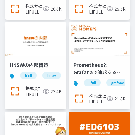
HOME’Sのグロース事
株式会社
株式会社
26.8K
25.5K
例
LIFULL
LIFULL
HNSWの内部構造
Prometheusと
Grafanaで追求する、
lifull
hnsw
search
より良いアプリケーシ
lifull
grafana
ョンの可観測性
株式会社
23.4K
LIFULL
株式会社
21.8K
LIFULL