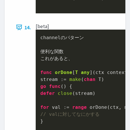
[beta]
14.
channelのパターン

便利な関数

これがあると、

func
orDone
[
T
any
]
(ctx context
stream := 
make
(
chan
go
func
()
defer
close
(stream)

for
 val := 
range
// valに対してなにかする
}
