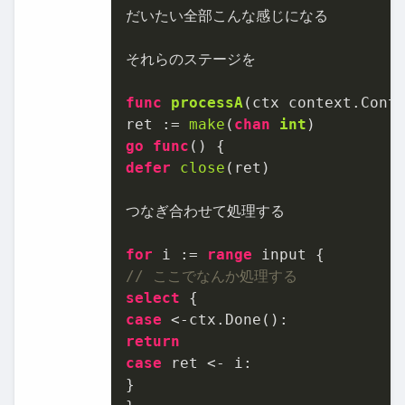
だいたい全部こんな感じになる

それらのステージを

func
processA
(ctx context.Cont
ret := 
make
(
chan
int
go
func
()
defer
close
(ret)

つなぎ合わせて処理する

for
 i := 
range
// ここでなんか処理する
select
case
return
case
 ret <- i:

}
