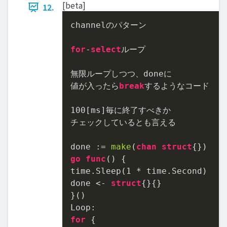
[beta]
12.
channelのパターン

for
-
select
ループ

無限ループしつつ、doneに

値が入ったら
break
するようなコード

100
[ms]毎に終了すべきか

チェックしているとも言える

done := 
make
(
chan
struct
go
func
()
 {

time.Sleep(
1
 * time.Second)

done <- 
struct
{}{}

}()

for