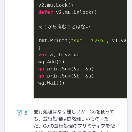
defer
 v2.mu.Unlock()

そこから進むことはない

fmt.Printf(
"sum = %v\n"
, v1.valu
var
 a, b value

wg.Add(
2
go
go
 printSum(&b, &a)

wg.Wait()

並行処理はなぜ難しいか - Goを使って
5.
も、並行処理は依然難しいもの - た
だ、Goの並行処理のプリミティブを使