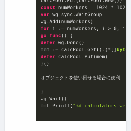
const
 numWorkers = 
1024
 * 
1024
var
 wg sync.WaitGroup

for
 i := numWorkers; i > 
0
go
func
()
defer
 wg.Done()

mem := calcPool.Get().(*[]
byte
defer
 calcPool.Put(mem)

}()

オブジェクトを使い回せる場合に便利

}

wg.Wait()

fmt.Printf(
"%d calculators wer