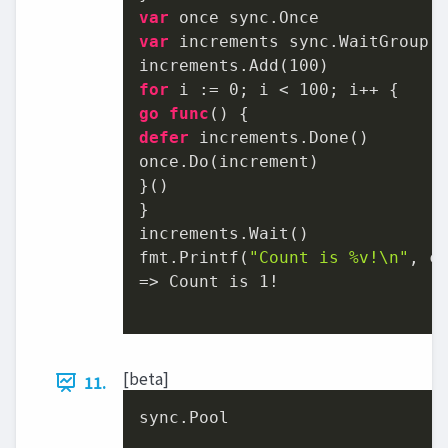
var
var
 increments sync.WaitGroup

increments.Add(
100
for
 i := 
0
; i < 
100
go
func
()
defer
 increments.Done()

once.Do(increment)

}()

}

increments.Wait()

fmt.Printf(
"Count is %v!\n"
, co
=> Count is 
1
!

[beta]
11.
sync.Pool
