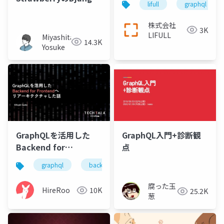
lifull
graphql
プロジェクトへの適用
事例
株式会社
3K
LIFULL
Miyashita
14.3K
Yosuke
GraphQLを活用した
GraphQL入門+診断観
Backend for
点
Frontendへ リアーキ
graphql
backend for frontend
microservice
テクチャした話
腐った玉
HireRoo
10K
25.2K
葱