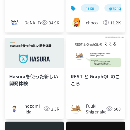
nestjs
graphql
DeNA_Tech
34.9K
choco
11.2K
Hasuraを使った新しい
REST と GraphQL のこ
開発体験
ころ
nozomi
Fuuki
2.3K
508
iida
Shigenaka