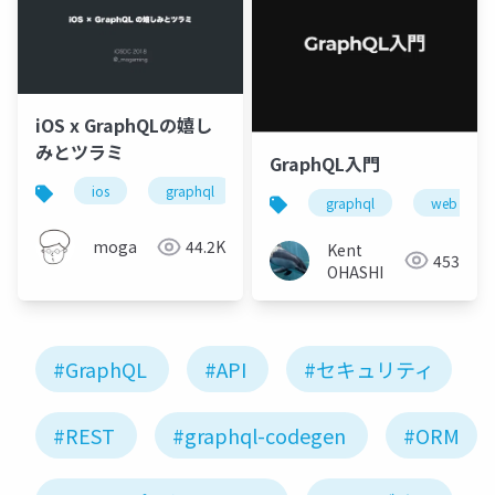
iOS x GraphQLの嬉し
みとツラミ
GraphQL入門
ios
graphql
graphql
web api
moga
44.2K
Kent
453
OHASHI
#GraphQL
#API
#セキュリティ
#REST
#graphql-codegen
#ORM