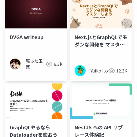
DVGA writeup
Next.jsとGraphQLでモ
ダンな開発を マスター
しよう
腐った玉
6.3K
葱
Yuiko Ito
12.3K
GraphQLやるなら
NestJS への API リプ
Dataloaderを使おう
レース体験記