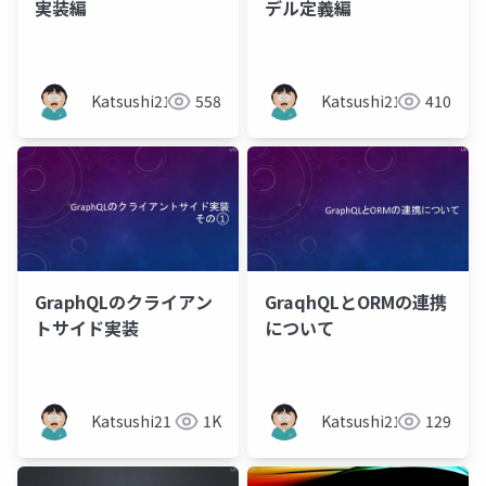
実装編
デル定義編
Katsushi21
558
Katsushi21
410
GraphQLのクライアン
GraqhQLとORMの連携
トサイド実装
について
Katsushi21
1K
Katsushi21
129