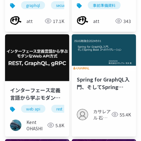
ら覗いてみる
graphql
security
owaspkansai
事前準備資料
att
17.1K
att
343
Spring for GraphQL入
門、そしてSpring
インターフェース定義
Boot 3へのマイグレー
言語から学ぶモダンな
ション
Web API方式: REST,
web api
rest
graphql
grpc
カサレア
GraphQL, gRPC
55.4K
ル 石井
Kent
真
5.8K
OHASHI