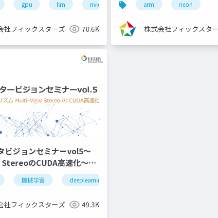
ディープラーニング
gpu
llm
コンペ
nvidia
初心者
高速化
arm
kaggleスコアア
neon
会社フィックスターズ
70.6K
株式会社フィックスタ
タビジョンセミナーvol5～
ew StereoのCUDA高速化～
)
機械学習
deeplearning
深層学習
visualslam
会社フィックスターズ
49.3K