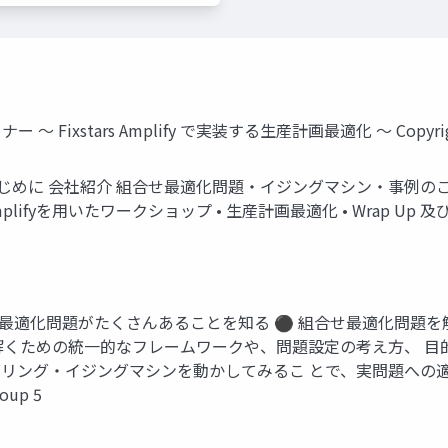
stars Amplify で実装する生産計画最適化 ～ Copyright© 
 • • • • はじめに 会社紹介 組合せ最適化問題・イジングマシン・事例のご
 Amplifyを用いたワークショップ • 生産計画最適化 • Wrap Up 及び Q&A 
せ最適化問題がたくさんあることを知る ⚫ 組合せ最適化問題
解くための統一的なフレームワークや、問題設定の考え方、 目
リング・イジングマシンを動かしてみるこ とで、実問題への適
oup 5