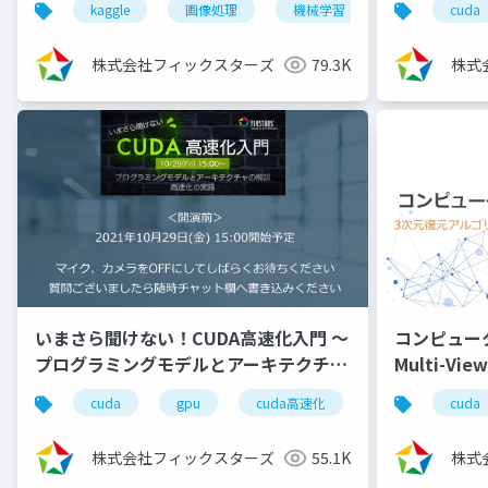
kaggle
画像処理
機械学習
深層学習
cuda
株式会社フィックスターズ
79.3K
株式
いまさら聞けない！CUDA高速化入門 ～
コンピュー
プログラミングモデルとアーキテクチャ
Multi-Vi
の解説、高速化の実践～
（2024/8/7
cuda
gpu
cuda高速化
高速化シリーズ
cuda
（2021/10/29）
株式会社フィックスターズ
55.1K
株式