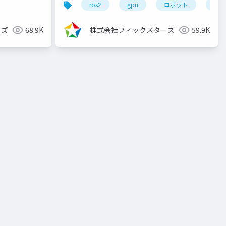
ップシリーズ
ros2
gpu
ロボット
自律
（2022/11/30）
ーズ
68.9K
株式会社フィックスターズ
59.9K
画像解析
画像処理
cuda高速化
自動運転