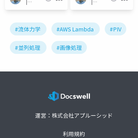
|
|
Takahisa
Takahisa
Shiratori
Shiratori
#流体力学
#AWS Lambda
#PIV
#並列処理
#画像処理
運営：株式会社アプルーシッド
利用規約