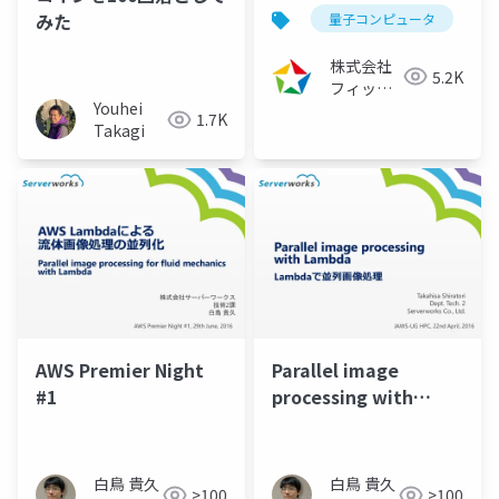
ナー ～Fixstars
みた
量子コンピュータ
Amplifyで実装するブ
ラックボックス最適化
株式会社
5.2K
～ （2023/07/27）
フィック
Youhei
学術・開発研究者向け
スターズ
1.7K
Takagi
AWS Premier Night
Parallel image
#1
processing with
Lambda
白鳥 貴久
白鳥 貴久
>100
>100