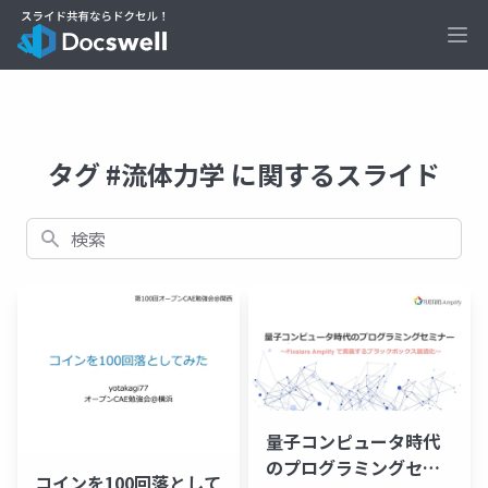
Ope
タグ #流体力学 に関するスライド
検索
量子コンピュータ時代
のプログラミングセミ
コインを100回落として