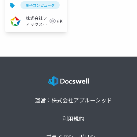
ナー ～Fixstars
量子コンピュータ
量子アニーリング
イジングマ
Amplifyで実装するシ
フト最適化～
株式会社フ
6K
（2023/08/10）
ィックスタ
ーズ
運営：株式会社アプルーシッド
利用規約
プライバシーポリシー