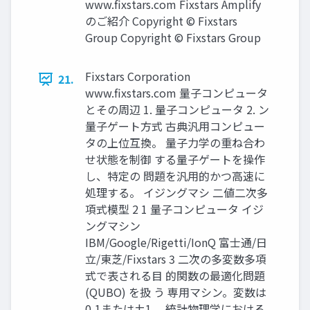
www.fixstars.com Fixstars Amplify
のご紹介 Copyright © Fixstars
Group Copyright © Fixstars Group
Fixstars Corporation
21.
www.fixstars.com 量子コンピュータ
とその周辺 1. 量子コンピュータ 2. ン
量子ゲート方式 古典汎用コンピュー
タの上位互換。 量子力学の重ね合わ
せ状態を制御 する量子ゲートを操作
し、特定の 問題を汎用的かつ高速に
処理する。 イジングマシ 二値二次多
項式模型 2 1 量子コンピュータ イジ
ングマシン
IBM/Google/Rigetti/IonQ 富士通/日
立/東芝/Fixstars 3 二次の多変数多項
式で表される目 的関数の最適化問題
(QUBO) を扱 う 専用マシン。変数は
0,1または±1。 統計物理学における