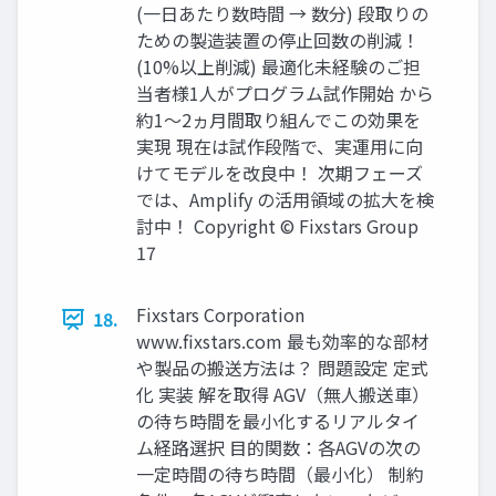
(一日あたり数時間 → 数分) 段取りの
ための製造装置の停止回数の削減！
(10%以上削減) 最適化未経験のご担
当者様1人がプログラム試作開始 から
約1～2ヵ月間取り組んでこの効果を
実現 現在は試作段階で、実運用に向
けてモデルを改良中！ 次期フェーズ
では、Amplify の活用領域の拡大を検
討中！ Copyright © Fixstars Group
17
Fixstars Corporation
18.
www.fixstars.com 最も効率的な部材
や製品の搬送方法は？ 問題設定 定式
化 実装 解を取得 AGV（無人搬送車）
の待ち時間を最小化するリアルタイ
ム経路選択 目的関数：各AGVの次の
一定時間の待ち時間（最小化） 制約