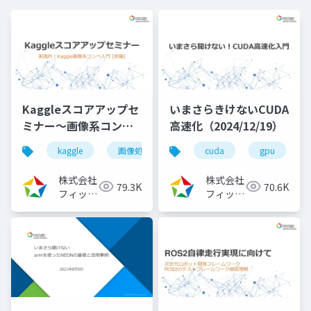
Kaggleスコアアップセ
いまさらきけないCUDA
ミナー～画像系コンペ
高速化（2024/12/19）
入門[前編]
kaggle
画像処理
機械学習
cuda
深層学習
gpu
（2023/08/02）
株式会社
株式会社
79.3K
70.6K
フィック
フィック
スターズ
スターズ