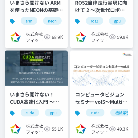
いまさら聞けない ARM
ROS2自律走行実現に向
を使ったNEONの基礎と
けて 2 ～次世代ロボッ
活用事例
ト開発フレームワーク
arm
neon
ros2
gpu
（2021/08/05）
ROS2のビルドシステム
徹底理解～
株式会社
株式会社
68.9K
59.9K
（2022/11/30）
フィック
フィック
スターズ
スターズ
いまさら聞けない！
コンピュータビジョン
CUDA高速化入門 ～プ
セミナーvol5～Multi-
ログラミングモデルと
View StereoのCUDA
cuda
gpu
cuda高速化
cuda
高速化シリーズ
機械学習
アーキテクチャの解
高速化～（2024/8/7)
説、高速化の実践～
株式会社
株式会社
55.1K
49.3K
（2021/10/29）
フィック
フィック