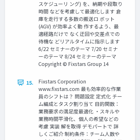
スケジューリ ング) を、納期や段取り
時間 などを考慮して最適化します 倉
庫を走行する多数の搬送ロ ボット
(AGV) が効率よく動 作するよう、最
適経路だけで なく迂回や交差点での
待機な どリアルタイムに指示します
6/22 セミナーのテーマ 7/20 セミナ
ーのテーマ 8/24 セミナーのテーマ
Copyright © Fixstars Group 14
Fixstars Corporation
15.
www.fixstars.com 最も効率的な作業
員のシフトは？ 問題設定 定式化 チー
ム編成とタスク割り当て 目的関数：
業務要求の満足度最適化 ・スキルや
業務時間平滑化、個人の希望などの
考慮 実装 解を取得 デモパートで 詳
しくご紹介 制約条件：チーム人数や