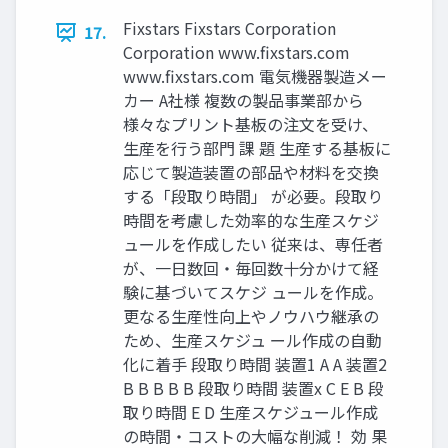
Fixstars Fixstars Corporation
17.
Corporation www.fixstars.com
www.fixstars.com 電気機器製造メー
カー A社様 複数の製品事業部から
様々なプリント基板の注文を受け、
生産を行う部門 課 題 生産する基板に
応じて製造装置の部品や材料を交換
する「段取り時間」 が必要。段取り
時間を考慮した効率的な生産スケジ
ュールを作成したい 従来は、専任者
が、一日数回・毎回数十分かけて経
験に基づいてスケジ ュールを作成。
更なる生産性向上やノウハウ継承の
ため、生産スケジュ ール作成の自動
化に着手 段取り時間 装置1 A A 装置2
B B B B B 段取り時間 装置x C E B 段
取り時間 E D 生産スケジュール作成
の時間・コストの大幅な削減！ 効 果