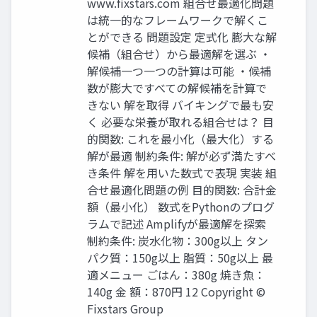
www.fixstars.com 組合せ最適化問題
は統一的なフレームワークで解くこ
とができる 問題設定 定式化 膨大な解
候補（組合せ）から最適解を選ぶ ・
解候補一つ一つの計算は可能 ・候補
数が膨大ですべての解候補を計算で
きない 解を取得 バイキングで最も安
く 必要な栄養が取れる組合せは？ 目
的関数: これを最小化（最大化）する
解が最適 制約条件: 解が必ず満たすべ
き条件 解を用いた数式で表現 実装 組
合せ最適化問題の例 目的関数: 合計金
額（最小化） 数式をPythonのプログ
ラムで記述 Amplifyが最適解を探索
制約条件: 炭水化物：300g以上 タン
パク質：150g以上 脂質：50g以上 最
適メニュー ごはん：380g 焼き魚：
140g 金 額：870円 12 Copyright ©
Fixstars Group