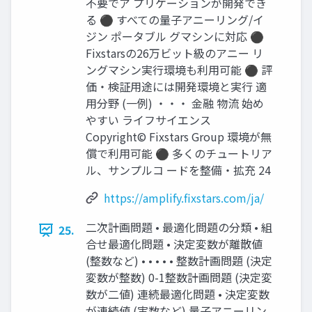
不要でア プリケーションが開発でき
る ⚫ すべての量子アニーリング/イ
ジン ポータブル グマシンに対応 ⚫
Fixstarsの26万ビット級のアニー リ
ングマシン実行環境も利用可能 ⚫ 評
価・検証用途には開発環境と実行 適
用分野 (一例) ・・・ 金融 物流 始め
やすい ライフサイエンス
Copyright© Fixstars Group 環境が無
償で利用可能 ⚫ 多くのチュートリア
ル、サンプルコ ードを整備・拡充 24
https://amplify.fixstars.com/ja/
二次計画問題 • 最適化問題の分類 • 組
25.
合せ最適化問題 • 決定変数が離散値
(整数など) • • • • • 整数計画問題 (決定
変数が整数) 0-1整数計画問題 (決定変
数が二値) 連続最適化問題 • 決定変数
が連続値 (実数など) 量子アニーリン