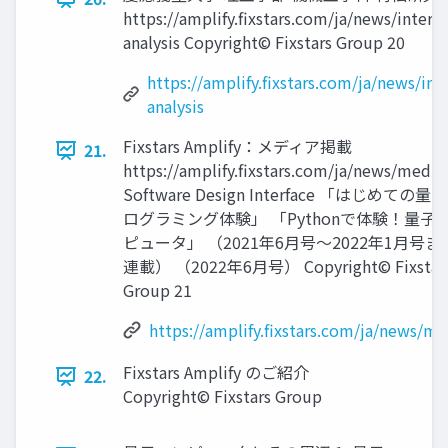
https://amplify.fixstars.com/ja/news/inter
analysis Copyright© Fixstars Group 20
https://amplify.fixstars.com/ja/news/in
analysis
Fixstars Amplify：メディア掲載
21.
https://amplify.fixstars.com/ja/news/media
Software Design Interface 「はじめての量
ログラミング体験」 「Pythonで体験！量子
ピュータ」 （2021年6月号～2022年1月号ま
連載） （2022年6月号） Copyright© Fixstar
Group 21
https://amplify.fixstars.com/ja/news/me
Fixstars Amplify のご紹介
22.
Copyright© Fixstars Group