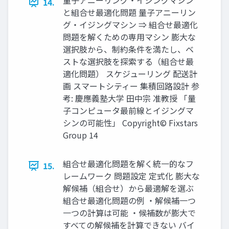
量子アニーリング・イジングマシン
14.
と組合せ最適化問題 量子アニーリン
グ・イジングマシン ⇒ 組合せ最適化
問題を解くための専用マシン 膨大な
選択肢から、制約条件を満たし、ベ
ストな選択肢を探索する（組合せ最
適化問題） スケジューリング 配送計
画 スマートシティー 集積回路設計 参
考: 慶應義塾大学 田中宗 准教授 「量
子コンピュータ最前線とイジングマ
シンの可能性」 Copyright© Fixstars
Group 14
組合せ最適化問題を解く統一的なフ
15.
レームワーク 問題設定 定式化 膨大な
解候補（組合せ）から最適解を選ぶ
組合せ最適化問題の例 ・解候補一つ
一つの計算は可能 ・候補数が膨大で
すべての解候補を計算できない バイ