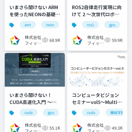
いまさら聞けない ARM
ROS2自律走行実現に向
を使ったNEONの基礎と
けて 2 ～次世代ロボッ
活用事例
ト開発フレームワーク
arm
neon
ros2
gpu
（2021/08/05）
ROS2のビルドシステム
徹底理解～
株式会社
株式会社
68.9K
59.9K
（2022/11/30）
フィック
フィック
スターズ
スターズ
いまさら聞けない！
コンピュータビジョン
CUDA高速化入門 ～プ
セミナーvol5～Multi-
ログラミングモデルと
View StereoのCUDA
cuda
gpu
cuda高速化
cuda
高速化シリーズ
機械学習
アーキテクチャの解
高速化～（2024/8/7)
説、高速化の実践～
株式会社
株式会社
55.1K
49.3K
（2021/10/29）
フィック
フィック