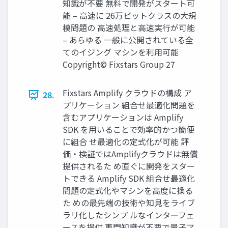
知識が不要 無料で開発がスタート可
能 – 高速に 26万ビットクラスの大規
模問題の 高速処理と高速実行が可能
– あらゆる 一般に公開されている全
てのイジング マシンを利用可能
Copyright© Fixstars Group 27
Fixstars Amplify クラウドの構成 ア
28.
プリケーション 組合せ最適化問題を
含むアプリケーションは Amplify
SDK を用いることで効率的かつ簡便
に組合 せ最適化の定式化が可能 評
価・検証ではAmplifyクラウドは無償
提供されるた め直ぐに開発をスター
トできる Amplify SDK 組合せ最適化
問題の定式化やマシンを高度に操る
た めの最先端の技術や知見をライブ
ラリ化したシンプ ルなインターフェ
ースを提供 専門知識が不要で量子ア