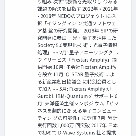
り組み 次世代技術を先取りし 今ある
課題の解決を目指す 2022年 • 2021年
• 2018年 NEDOのプロジェクト に採
択「イジングマシ ン共通ソフトウェ
ア基 盤の研究開発」 2019年 SIPの研
究開発に参画 「光・量子を活用した
Society 5.0実現化技 術：光電子情報
処理」 • • 2月: 量子アニーリングク ラ
ウドサービス「Fixstars Amplify」提
供開始 10月: 子会社Fixstars Amplify
を設立 11月: Q-STAR 量子技術 によ
る新産業創出協議会 に特別会員とし
て加入 • • 5月: Fixstars Amplify が
Gurobi, IBM-Quantumを サポート 6
月: 東洋経済主催シンポジ ウム「ビジ
ネスを劇的に変 える量子コンピュー
ティン グの可能性」に登壇 7月: 累計
実行回数1,000万 回突破 2017年 日本
で初めて D-Wave Systems 社と提携