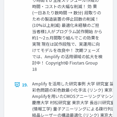
り時間 E D 生産スケジュール作成の
時間・コストの大幅な削減！ 効 果
(一日あたり数時間 → 数分) 段取りの
ための製造装置の停止回数の削減！
(10%以上削減) 最適化未経験のご担
当者様1人がプログラム試作開始 から
約1～2ヵ月間取り組んでこの効果を
実現 現在は試作段階で、実運用に向
けてモデルを改良中！ 次期フェーズ
では、Amplify の活用領域の拡大を検
討中！ Copyright© Fixstars Group
18
Amplify を活用した研究事例 大学 研究室
19.
彩色問題の彩色数最小化手法 (リンク) 東京大学 Prof. C
Amplifyを用いたCMOSアニーリングマシ
慶應大学 村松研究室 東京大学 長谷川研究室 
(情報工学) 量子アニーリングによる疎行列直
結晶レーザーの構造最適化 (リンク) 東京大学 津田研究室 (MI