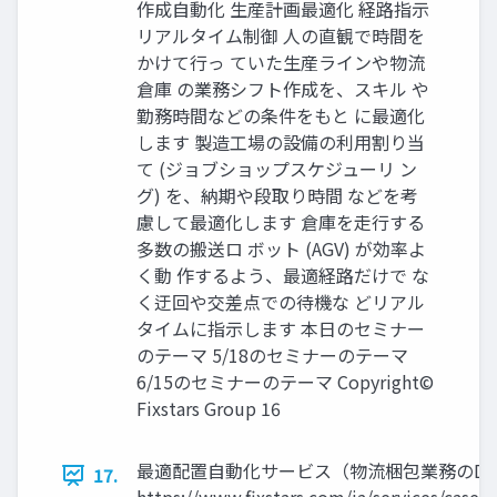
作成自動化 生産計画最適化 経路指示
リアルタイム制御 人の直観で時間を
かけて行っ ていた生産ラインや物流
倉庫 の業務シフト作成を、スキル や
勤務時間などの条件をもと に最適化
します 製造工場の設備の利用割り当
て (ジョブショップスケジューリ ン
グ) を、納期や段取り時間 などを考
慮して最適化します 倉庫を走行する
多数の搬送ロ ボット (AGV) が効率よ
く動 作するよう、最適経路だけで な
く迂回や交差点での待機な どリアル
タイムに指示します 本日のセミナー
のテーマ 5/18のセミナーのテーマ
6/15のセミナーのテーマ Copyright©
Fixstars Group 16
最適配置自動化サービス（物流梱包業務のDX
17.