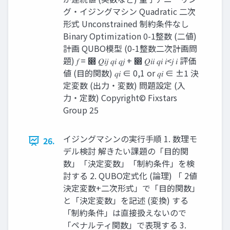
グ・イジングマシン Quadratic 二次
形式 Unconstrained 制約条件なし
Binary Optimization 0-1整数 (二値)
計画 QUBO模型 (0-1整数二次計画問
題) 𝑓 = ෍ 𝑄𝑖𝑗 𝑞𝑖 𝑞𝑗 + ෍ 𝑄𝑖𝑖 𝑞𝑖 𝑖<𝑗 𝑖 評価
値 (目的関数) 𝑞𝑖 ∈ 0,1 or 𝑞𝑖 ∈ ±1 決
定変数 (出力・変数) 問題設定 (入
力・定数) Copyright© Fixstars
Group 25
イジングマシンの実行手順 1. 数理モ
26.
デル検討 解きたい課題の「目的関
数」「決定変数」「制約条件」を検
討する 2. QUBO定式化 (論理) 「 2値
決定変数+二次形式」で「目的関数」
と「決定変数」を記述 (変換) する
「制約条件」は直接扱えないので
「ペナルティ関数」で表現する 3.