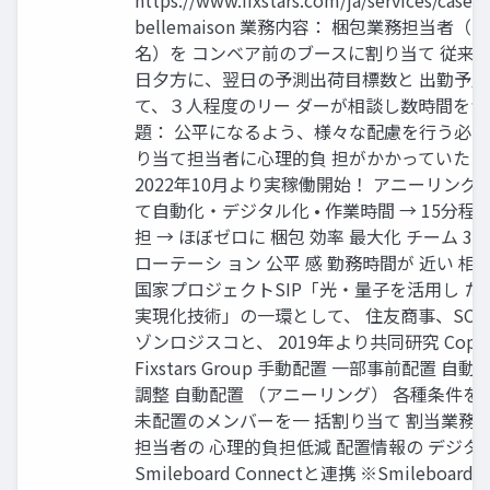
https://www.fixstars.com/ja/services/cases/
bellemaison 業務内容： 梱包業務担当者
名）を コンベア前のブースに割り当て 従来の
日夕方に、翌日の予測出荷目標数と 出勤予
て、３人程度のリー ダーが相談し数時間をか
題： 公平になるよう、様々な配慮を行う必 
り当て担当者に心理的負 担がかかっていた 成
2022年10月より実稼働開始！ アニーリン
て自動化・デジタル化 • 作業時間 → 15分程度
担 → ほぼゼロに 梱包 効率 最大化 チーム 3
ローテーシ ョン 公平 感 勤務時間が 近い 相性 G
国家プロジェクトSIP「光・量子を活用し たSoci
実現化技術」の一環として、 住友商事、SCS
ゾンロジスコと、 2019年より共同研究 Copyri
Fixstars Group 手動配置 一部事前配置 
調整 自動配置 （アニーリング） 各種条件を
未配置のメンバーを一 括割り当て 割当業務の
担当者の 心理的負担低減 配置情報の デジタ
Smileboard Connectと連携 ※Smileboard C