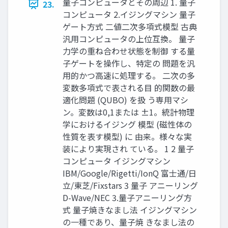
量子コンピュータとその周辺 1. 量子
23.
コンピュータ 2.イジングマシン 量子
ゲート方式 二値二次多項式模型 古典
汎用コンピュータの上位互換。 量子
力学の重ね合わせ状態を制御 する量
子ゲートを操作し、特定の 問題を汎
用的かつ高速に処理する。 二次の多
変数多項式で表される目 的関数の最
適化問題 (QUBO) を扱 う専用マシ
ン。変数は0,1または ±1。統計物理
学におけるイジング 模型 (磁性体の
性質を表す模型) に 由来。様々な実
装により実現され ている。 1 2 量子
コンピュータ イジングマシン
IBM/Google/Rigetti/IonQ 富士通/日
立/東芝/Fixstars 3 量子 アニーリング
D-Wave/NEC 3.量子アニーリング方
式 量子焼きなまし法 イジングマシン
の一種であり、量子焼 きなまし法の