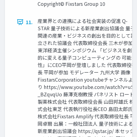
Copyright© Fixstars Group 10
産業界との連携による社会実装の促進 Q-
11.
STAR 量子技術による新産業創出協議会 量子
関連の産業・ビジネスの創出を目的として設
立された協議会 代表取締役会長 三木が参加
東洋経済主催シンポジウム 「ビジネスを劇
的に変える量子コンピューティングの 可能
性」にCEO平岡が登壇しました 代表取締役社
長 平岡が参加 モデレーター 九州大学 画像：
FixstarsCorporation youtubeチャンネルよ
り https://www.youtube.com/watch?v=uS-
_BZqvqUo 藤澤克樹教授 パネリスト ロート
製薬株式会社 代表取締役会長 山田邦雄氏 株
式会社東芝 代表執行役社長CEO 島田太郎氏
株式会社Fixstars Amplify 代表取締役社長 平
岡卓爾 出展：一般社団法人 量子技術による
新産業創出協議会 https://qstar.jp/ 本セッシ