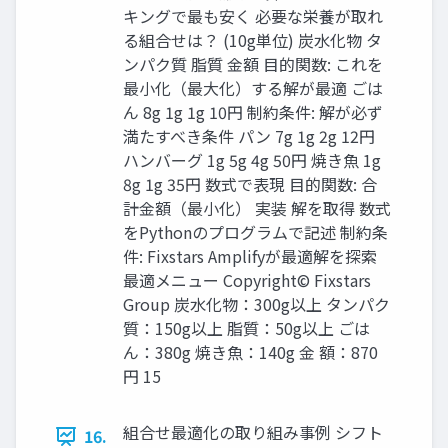
キングで最も安く 必要な栄養が取れ
る組合せは？ (10g単位) 炭水化物 タ
ンパク質 脂質 金額 目的関数: これを
最小化（最大化）する解が最適 ごは
ん 8g 1g 1g 10円 制約条件: 解が必ず
満たすべき条件 パン 7g 1g 2g 12円
ハンバーグ 1g 5g 4g 50円 焼き魚 1g
8g 1g 35円 数式で表現 目的関数: 合
計金額（最小化） 実装 解を取得 数式
をPythonのプログラムで記述 制約条
件: Fixstars Amplifyが最適解を探索
最適メニュー Copyright© Fixstars
Group 炭水化物：300g以上 タンパク
質：150g以上 脂質：50g以上 ごは
ん：380g 焼き魚：140g 金 額：870
円 15
組合せ最適化の取り組み事例 シフト
16.