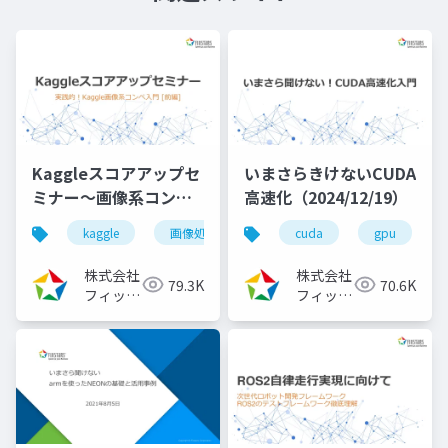
Kaggleスコアアップセ
いまさらきけないCUDA
ミナー～画像系コンペ
高速化（2024/12/19）
入門[前編]
kaggle
画像処理
機械学習
cuda
深層学習
gpu
（2023/08/02）
株式会社
株式会社
79.3K
70.6K
フィック
フィック
スターズ
スターズ