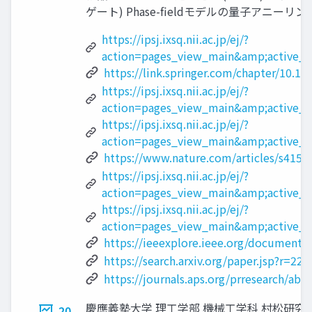
ゲート) Phase-fieldモデルの量子アニーリング
https://ipsj.ixsq.nii.ac.jp/ej/?
action=pages_view_main&amp;active_
https://link.springer.com/chapter/10.1
https://ipsj.ixsq.nii.ac.jp/ej/?
action=pages_view_main&amp;active_
https://ipsj.ixsq.nii.ac.jp/ej/?
action=pages_view_main&amp;active_
https://www.nature.com/articles/s4159
https://ipsj.ixsq.nii.ac.jp/ej/?
action=pages_view_main&amp;active_
https://ipsj.ixsq.nii.ac.jp/ej/?
action=pages_view_main&amp;active_
https://ieeexplore.ieee.org/document/
https://search.arxiv.org/paper.jsp?r
https://journals.aps.org/prresearch/ab
慶應義塾大学 理工学部 機械工学科 村松研究
20.