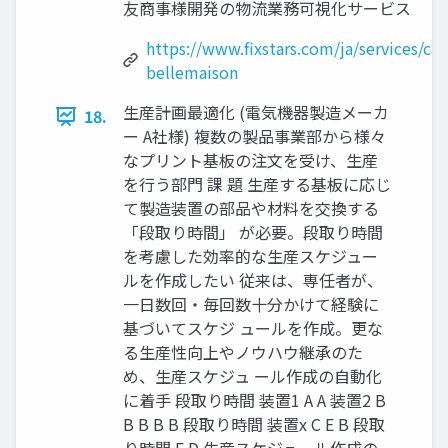
友商事様開発の物流業務可視化サービス
https://www.fixstars.com/ja/services/cas
bellemaison
生産計画最適化 (電気機器製造メーカ
18.
ー A社様) 複数の製品事業部から様々
なプリント基板の注文を受け、生産
を行う部門 課 題 生産する基板に応じ
て製造装置の部品や材料を交換する
「段取り時間」 が必要。段取り時間
を考慮した効率的な生産スケジュー
ルを作成したい 従来は、専任者が、
一日数回・毎回数十分かけて経験に
基づいてスケジ ュールを作成。更な
る生産性向上やノウハウ継承のた
め、生産スケジュ ール作成の自動化
に着手 段取り時間 装置1 A A 装置2 B
B B B B 段取り時間 装置x C E B 段取