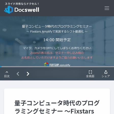
Ope
量子コンピュータ時代のプログ
ラミングセミナー ～Fixstars