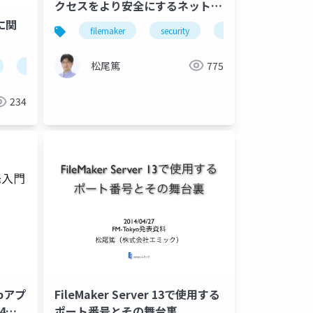
クセスをより安全にするネットワ
ーク構築術
点に関
filemaker
security
network
ssl
松尾篤
775
ssl
234
ebアプ
FileMaker Server 13で使用する
4年
ポート番号とその舞台裏