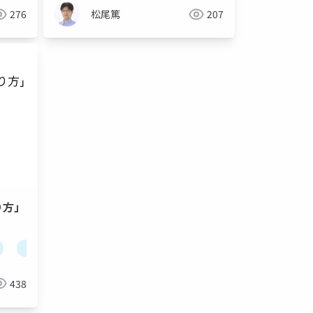
276
松尾篤
207
り方」
web
438