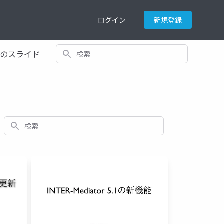
ログイン
新規登録
検索
てのスライド
検索