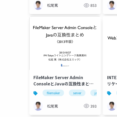
松尾篤
853
FileMaker Server Admin
INT
ConsoleとJavaの互換性まとめ
リケ
（2013年版）
filemaker
server
java
松尾篤
393