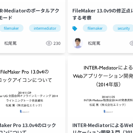
ER-Mediatorのポータルアク
FileMaker 13.0v9の修正
モード
する考察
filemaker
intermediator
filemaker
security
松尾篤
230
松尾篤
Maker Pro 13.0v4のロック
INTER-MediatorによるW
security
コンについて
リケーション開発入門（201