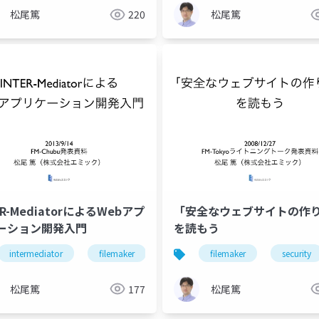
松尾篤
220
松尾篤
ER-MediatorによるWebアプ
「安全なウェブサイトの作
ーション開発入門
を読もう
intermediator
filemaker
filemaker
security
松尾篤
177
松尾篤