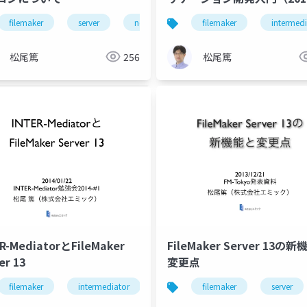
版）
filemaker
server
network
security
filemaker
intermedi
松尾篤
256
松尾篤
R-MediatorとFileMaker
FileMaker Server 13の
er 13
変更点
filemaker
intermediator
filemaker
server