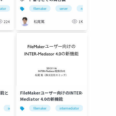
ator
filemaker
server
network
ssl
224
松尾篤
1K
新機能と
FileMakerユーザー向けのINTER-
Mediator 4.0の新機能
security
filemaker
intermediator
php