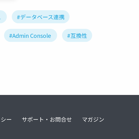
L
#データベース連携
#Admin Console
#互換性
リシー
サポート・お問合せ
マガジン