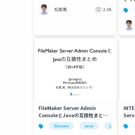
松尾篤
2.3K
FileMaker Server Admin
INTE
ConsoleとJavaの互換性まとめ
Serv
（2014年版）
filemaker
server
java