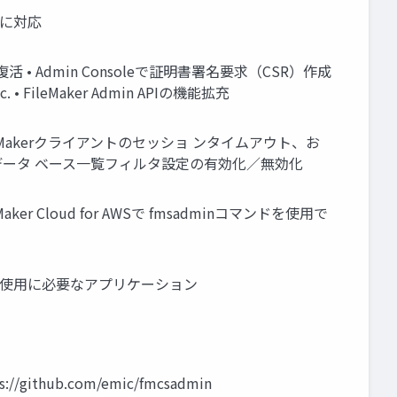
Macに対応
ーアが復活 • Admin Consoleで証明書署名要求（CSR）作成
 FileMaker Admin APIの機能拡充
FileMakerクライアントのセッショ ンタイムアウト、お
およびデータ ベース一覧フィルタ設定の有効化／無効化
ker Cloud for AWSで fmsadminコマンドを使用で
etc. • 使用に必要なアプリケーション
ト
github.com/emic/fmcsadmin