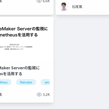
篤
6.6K
松尾篤
leMaker Serverの監視に
eusを活用する
theus
filemaker
server
monitoring
篤
3.2K