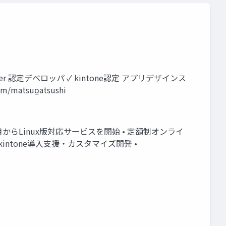
）
r 認定デベロッパ ✓ kintone認定 アプリデザインス
atsuo̲atsushi
1月からLinux版対応サービスを開始 • 定額制オンライ
kintone導入支援・カスタマイズ開発 •