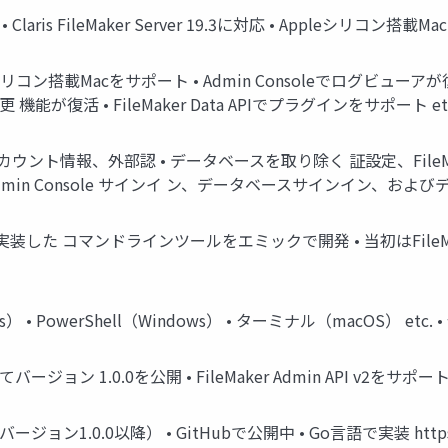
対応 • Claris FileMaker Server 19.3に対応 • Appleシリコン搭載
版でAppleシリコン搭載Macをサポート • Admin Consoleでログビュ
が復活 • FileMaker Data APIでプラグインをサポート etc. •
nsoleのアカウント情報、外部認 • データベースを取り除く 証設定、
Admin Console サインイ ン、データベースサインイン、
PIを使って実装した コマンドラインツールをエミックで開発 • 当初はFileMa
s） • PowerShell（Windows） • ターミナル（macOS） 
してバージョン 1.0.0を公開 • FileMaker Admin API v2をサポー
（バージョン1.0.0以降） • GitHubで公開中 • Go言語で実装 https://