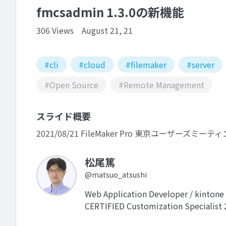
fmcsadmin 1.3.0の新機能
306 Views
August 21, 21
#cli
#cloud
#filemaker
#server
#Open Source
#Remote Management
スライド概要
2021/08/21 FileMaker Pro 東京ユーザーズミー
松尾篤
@matsuo_atsushi
Web Application Developer / kintone 
CERTIFIED Customization Specialist 