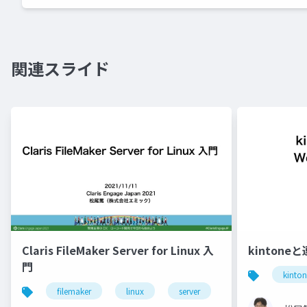
関連スライド
Claris FileMaker Server for Linux 入
kinton
門
kinto
filemaker
linux
server