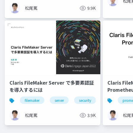
松尾
松尾篤
9.9K
Claris FileMaker Server で多要素認証
Claris Fi
を導入するには
Prometh
filemaker
server
security
mfa
prome
松尾篤
3.9K
松尾