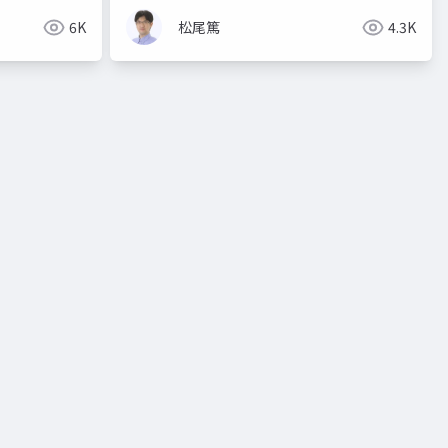
6K
松尾篤
4.3K