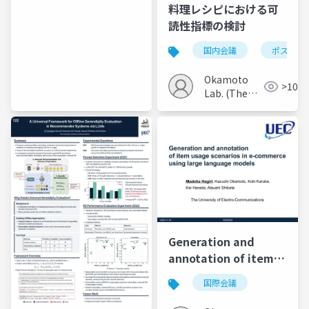
Electro-
料理レシピにおける可
Communications)
読性指標の検討
国内会議
ポスター
Okamoto
>100
Lab. (The
Univ. of
Electro-
Communications)
Generation and
annotation of item
usage scenarios in e-
国際会議
commerce using
large language