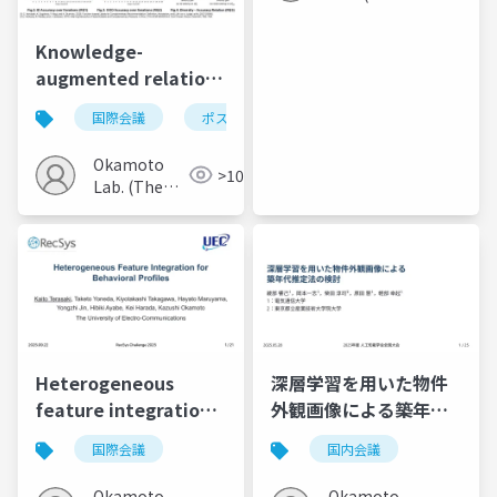
models
Univ. of
Electro-
Knowledge-
Communications)
augmented relation
learning for
国際会議
ポスター
complementary
recommendation
Okamoto
>100
with large language
Lab. (The
models
Univ. of
Electro-
Communications)
Heterogeneous
深層学習を用いた物件
feature integration
外観画像による築年代
for behavioral
推定法の検討
国際会議
国内会議
profiles
Okamoto
Okamoto