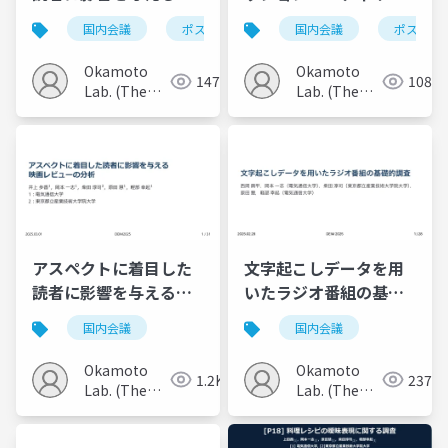
画レビューの分析
トの分析
国内会議
ポスター
国内会議
ポスター
Okamoto
Okamoto
147
108
Lab. (The
Lab. (The
Univ. of
Univ. of
Electro-
Electro-
Communications)
Communications)
アスペクトに着目した
文字起こしデータを用
読者に影響を与える映
いたラジオ番組の基礎
画レビューの分析
的調査
国内会議
国内会議
Okamoto
Okamoto
1.2K
237
Lab. (The
Lab. (The
Univ. of
Univ. of
Electro-
Electro-