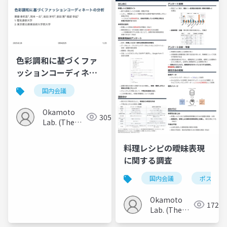
Communications)
Communications)
色彩調和に基づくファ
ッションコーディネー
トの分析
国内会議
Okamoto
305
Lab. (The
Univ. of
Electro-
料理レシピの曖昧表現
Communications)
に関する調査
国内会議
ポスター
Okamoto
172
Lab. (The
Univ. of