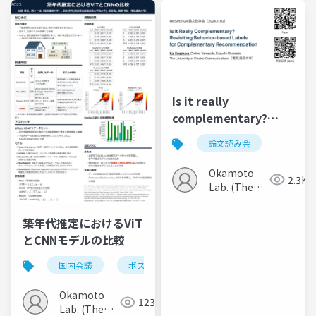
Electro-
Communications)
Is it really
complementary?
Revisiting behavior-
論文読み会
based labels for
complementary
Okamoto
2.3K
recommendation
Lab. (The
Univ. of
Electro-
築年代推定におけるViT
Communications)
とCNNモデルの比較
国内会議
ポスター
Okamoto
123
Lab. (The