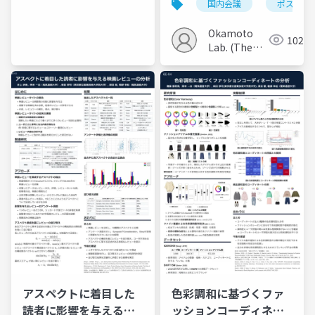
国内会議
ポスター
Okamoto
102
Lab. (The
Univ. of
Electro-
Communications)
アスペクトに着目した
色彩調和に基づくファ
読者に影響を与える映
ッションコーディネー