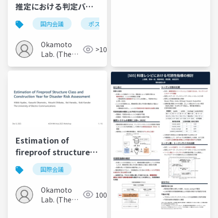
推定における判定バイ
アスに関する基礎的調
国内会議
ポスター
査
Okamoto
>100
Lab. (The
Univ. of
Electro-
Communications)
Estimation of
fireproof structure
class and
国際会議
construction year for
disaster risk
Okamoto
100
assessment
Lab. (The
Univ. of