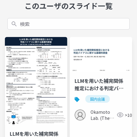
このユーザのスライド一覧
検索
LLMを用いた補完関係
推定における判定バイ
アスに関する基礎的調
国内会議
査
Okamoto
>100
Lab. (The
Univ. of
Electro-
LLMを用いた補完関係
Communications)