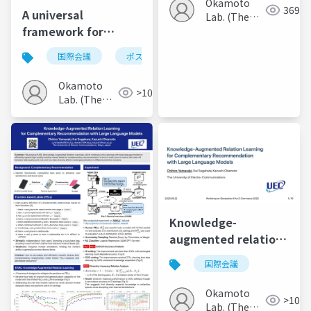
Okamoto
369
A universal
models
Lab. (The
framework for
Univ. of
Electro-
offline serendipity
国際会議
ポスター
Communications)
evaluation in
recommender
Okamoto
>100
systems via large
Lab. (The
language models
Univ. of
Electro-
Communications)
Knowledge-
augmented relation
learning for
国際会議
complementary
recommendation
Okamoto
>100
with large language
Lab. (The