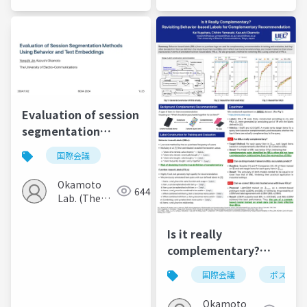
Univ. of
Electro-
Communications)
Evaluation of session
segmentation
methods using
国際会議
behavior and text
embeddings
Okamoto
644
Lab. (The
Univ. of
Electro-
Is it really
Communications)
complementary?
Revisiting behavior-
国際会議
ポスター
based labels for
complementary
Okamoto