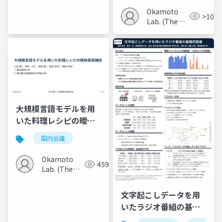
Okamoto
>100
Lab. (The
Univ. of
Electro-
Communications)
大規模言語モデルを用
いた料理レシピの曖昧
表現補完
国内会議
Okamoto
459
Lab. (The
Univ. of
Electro-
文字起こしデータを用
Communications)
いたラジオ番組の基礎
的調査