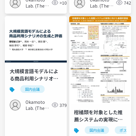
>100
742
Lab. (The
Lab. (The
Univ. of
Univ. of
Electro-
Electro-
Communications)
Communications)
大規模言語モデルによ
る商品利用シナリオの
生成と評価
国内会議
Okamoto
379
Lab. (The
柑橘類を対象とした推
Univ. of
薦システムの実現に向
Electro-
けた基礎的調査
Communications)
国内会議
ポスター