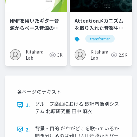
NMFを用いたギター音
Attentionメカニズム
源からベース音源の生
を取り入れた音楽生成
成
モデルの性能評価に関
transformer
する研究
Kitahara
Kitahara
3K
2.9K
Lab
Lab
各ページのテキスト
グループ楽曲における 歌唱者識別シス
1.
テム 北原研究室 田中 麻衣
背景・目的 だれがどこを歌っているか
2.
聞き分けるのは難しい  音源からパー