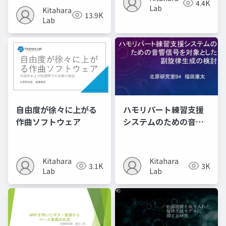
4.4K
Lab
Kitahara
13.9K
Lab
自由度が徐々に上がる
ハモリパート練習支援
作曲ソフトウェア
システムのための音響
信号を対象とした​ 副旋
律生成の検討
Kitahara
Kitahara
3.1K
3K
Lab
Lab