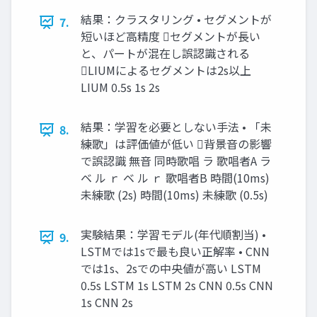
結果：クラスタリング • セグメントが
7.
短いほど高精度 セグメントが長い
と、パートが混在し誤認識される
LIUMによるセグメントは2s以上
LIUM 0.5s 1s 2s
結果：学習を必要としない手法 • 「未
8.
練歌」は評価値が低い 背景音の影響
で誤認識 無音 同時歌唱 ラ 歌唱者A ラ
ベ ル ｒ ベ ル ｒ 歌唱者B 時間(10ms)
未練歌 (2s) 時間(10ms) 未練歌 (0.5s)
実験結果：学習モデル(年代順割当) •
9.
LSTMでは1sで最も良い正解率 • CNN
では1s、2sでの中央値が高い LSTM
0.5s LSTM 1s LSTM 2s CNN 0.5s CNN
1s CNN 2s