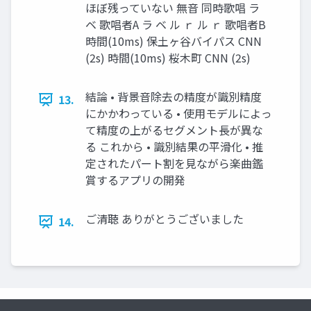
ほぼ残っていない 無音 同時歌唱 ラ
ベ 歌唱者A ラ ベ ル ｒ ル ｒ 歌唱者B
時間(10ms) 保土ヶ谷バイパス CNN
(2s) 時間(10ms) 桜木町 CNN (2s)
結論 • 背景音除去の精度が識別精度
13.
にかかわっている • 使用モデルによっ
て精度の上がるセグメント長が異な
る これから • 識別結果の平滑化 • 推
定されたパート割を見ながら楽曲鑑
賞するアプリの開発
ご清聴 ありがとうございました
14.