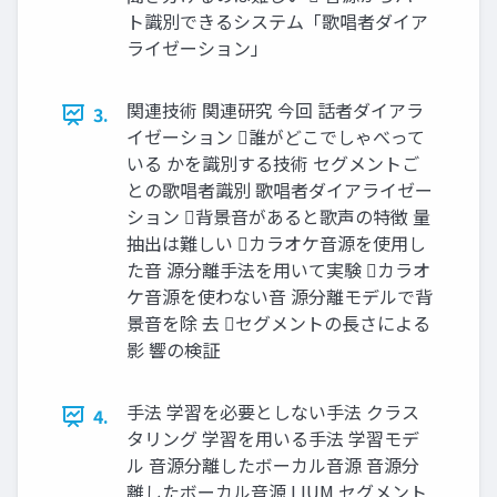
ト識別できるシステム「歌唱者ダイア
ライゼーション」
関連技術 関連研究 今回 話者ダイアラ
3.
イゼーション 誰がどこでしゃべって
いる かを識別する技術 セグメントご
との歌唱者識別 歌唱者ダイアライゼー
ション 背景音があると歌声の特徴 量
抽出は難しい カラオケ音源を使用し
た音 源分離手法を用いて実験 カラオ
ケ音源を使わない音 源分離モデルで背
景音を除 去 セグメントの長さによる
影 響の検証
手法 学習を必要としない手法 クラス
4.
タリング 学習を用いる手法 学習モデ
ル 音源分離したボーカル音源 音源分
離したボーカル音源 LIUM セグメント