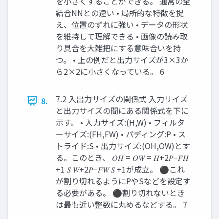
を小さくすることができる。 通常の全
結合NNとの違い • 局所的な特徴を捉
え、位置のずれに強い • データの形状
を維持して理解できる • 画像の読み取
り具合を大雑把にする意味合いを持
つ。 • 上の例だと出力サイズが3×3か
ら2×2に小さくなっている。 6
7.2 入出力サイズの関係式 入力サイズ
8.
と出力サイズの間にある関係式を下に
示す。 • 入力サイズ:(H,W) • フィルタ
ーサイズ:(FH,FW) • パディング:P • ス
トライド:S • 出力サイズ:(OH,OW)とす
る。このとき、 𝑂𝐻 = 𝑂𝑊 = 𝐻+2𝑃−𝐹𝐻
+1 𝑆 𝑊+2𝑃−𝐹𝑊 𝑆 +1が成立。 ⚫これ
が割り切れるようにPやSなどを設定す
る必要がある。 ⚫割り切れないとき
は最も近い整数に丸めるなどする。 7