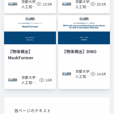
京都大学
京都大学
23.9K
20.5K
人工知能
人工知能
研究会
研究会
KaiRA
KaiRA
【物体検出】
【物体検出】DINO
MaskFormer
京都大学
14.6K
人工知能
京都大学
16K
研究会
人工知能
KaiRA
研究会
KaiRA
各ページのテキスト