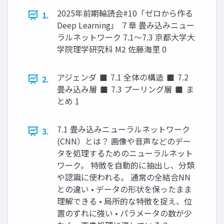
2025年前期輪読会#10「ゼロから作る
1.
Deep Learning」 ７章 畳み込みニュー
ラルネットワーク 7.1～7.3 京都大学大
学院理学研究科 M2 佐藤海里 0
アジェンダ ◼ 7.1 全体の構造 ◼ 7.2
2.
畳み込み層 ◼ 7.3 プーリング層 ◼ ま
とめ 1
7.1 畳み込みニューラルネットワーク
3.
(CNN）とは？ 画像や音声などのデー
タを処理するためのニューラルネット
ワーク。 特徴を自動的に抽出し、分類
や認識に使われる。 通常の全結合NN
との違い • データの形状を保ったまま
理解できる • 局所的な特徴を捉え、位
置のずれに強い • パラメータの数が少