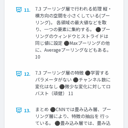
7.3 プーリング層で行われる処理 縦・
11.
横方向の空間を小さくしている(プー
リング)。 各領域の最大値などを取
り、一つの要素に集約する。 ⚫プー
リングのウィンドウとストライドは
同じ値に設定 ⚫Maxプーリングの他
に、Averageプーリングなどもある。
10
7.3 プーリング層の特徴 ⚫学習する
12.
パラメータがない ⚫チャンネル数に
変化はなし ⚫微少な変化に対してロ
バスト（頑健） 11
まとめ ⚫CNNでは畳み込み層、プー
13.
リング層により、特徴の抽出を 行っ
ている。 ⚫畳み込み層では、畳み込