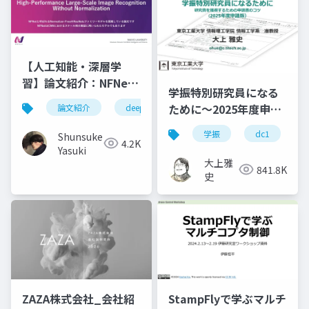
【人工知能・深層学
習】論文紹介：NFNet
学振特別研究員になる
の論文
ために～2025年度申請
論文紹介
deeplearning
深層学習
人工知
版
学振
dc1
Shunsuke
4.2K
Yasuki
大上雅
841.8K
史
ZAZA株式会社_会社紹
StampFlyで学ぶマルチ