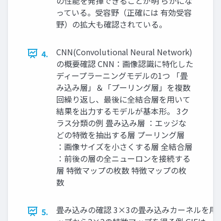
の性能を発揮できることが明 らかにな
っている。受容野（正確には 有効受容
野）の拡大も確認されている。
CNN(Convolutional Neural Network)
4.
の概要確認 CNN：画像認識に特化した
ディープラーニングモデルの1つ 「畳
み込み層」＆「プーリング層」を複数
回繰り返し、最後に全結合層を用いて
結果を出力するモデルが基本形。 3ク
ラス分類の例 畳み込み層 ：エッジな
どの特徴を抽出する層 プーリング層
：画像サイズを小さくする層 全結合層
：前後の層の全ニューロンを接続する
層 特徴マップの枚数 特徴マップの枚
数
畳み込みの確認 3×3の畳み込みカーネルを用
5.