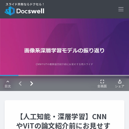
Ope
【人工知能・深層学習】CNN
やViTの論文紹介前にお見せす