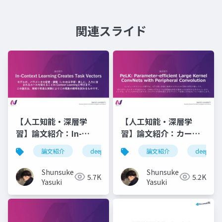
関連スライド
【人工知能・深層学
【人工知能・深層学
習】論文紹介：In-
習】論文紹介：カーネ
Context Learning
ルサイズ100を超える
論文紹介
deeplearning
論文紹介
人工知能
deeplearn
深層学
Creates Task Vectors
CNN - PeLK
Shunsuke
Shunsuke
5.7K
5.2K
Yasuki
Yasuki