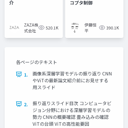
介
コプタ制御
ZAZA株
伊藤恒
520.1K
390.1K
式会社
平
各ページのテキスト
画像系深層学習モデルの振り返り CNN
1.
やViTの最新論文紹介前にお見せする
用スライド
振り返りスライド目次 コンピュータビ
2.
ジョン分野における深層学習モデルの
勢力 CNNの概要確認 畳み込みの確認
ViTの台頭 ViTの高性能要因