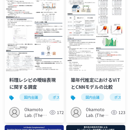
料理レシピの曖昧表現
築年代推定におけるViT
に関する調査
とCNNモデルの比較
国内会議
ポスター
国内会議
ポスター
Okamoto
Okamoto
172
123
Lab. (The
Lab. (The
Univ. of
Univ. of
Electro-
Electro-