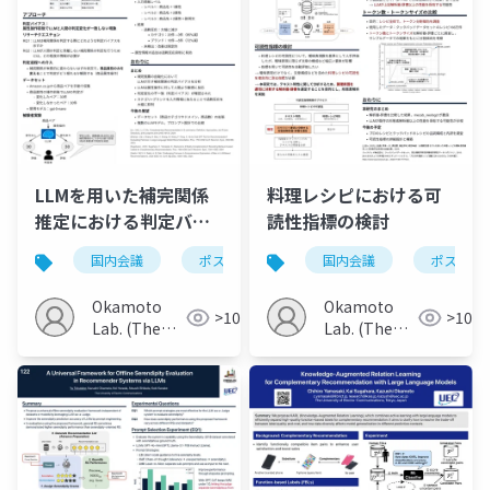
LLMを用いた補完関係
料理レシピにおける可
推定における判定バイ
読性指標の検討
アスに関する基礎的調
国内会議
ポスター
国内会議
ポスター
査
Okamoto
Okamoto
>100
>100
Lab. (The
Lab. (The
Univ. of
Univ. of
Electro-
Electro-
Communications)
Communications)