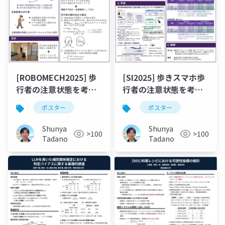
[ROBOMECH2025] 歩
[SI2025] 歩きスマホ歩
行者の注意状態を考慮
行者の注意状態を考慮
したコストマップ生成
した自律移動ロボット
ポスター
ポスター
による移動ロボットの
の動的なコストマップ
衝突回避
調整
Shunya
Shunya
>100
>100
Tadano
Tadano