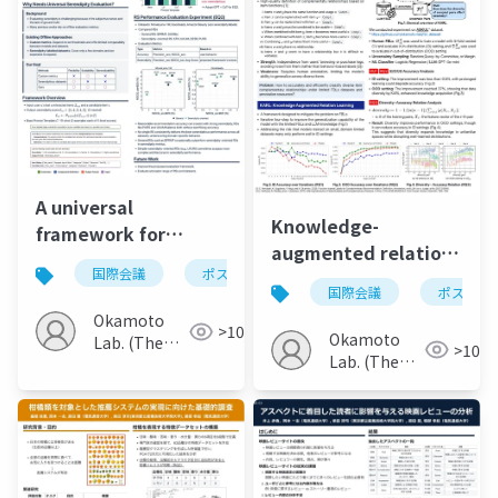
A universal
Knowledge-
framework for
augmented relation
offline serendipity
国際会議
ポスター
learning for
evaluation in
国際会議
ポスター
complementary
recommender
Okamoto
recommendation
>100
systems via large
Okamoto
Lab. (The
>100
with large language
Lab. (The
language models
Univ. of
models
Univ. of
Electro-
Electro-
Communications)
Communications)