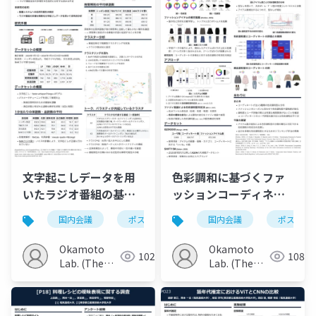
文字起こしデータを用
色彩調和に基づくファ
いたラジオ番組の基礎
ッションコーディネー
的調査
トの分析
国内会議
ポスター
国内会議
ポスター
Okamoto
Okamoto
102
108
Lab. (The
Lab. (The
Univ. of
Univ. of
Electro-
Electro-
Communications)
Communications)