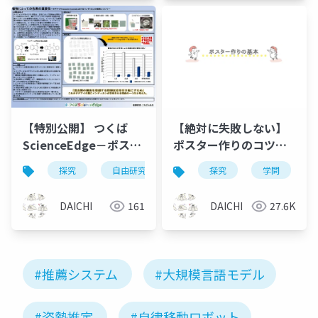
Electro-
Electro-
Communications)
Communications)
【特別公開】 つくば
【絶対に失敗しない】
ScienceEdge－ポスタ
ポスター作りのコツと
ー資料
基本－探究
探究
自由研究
ポスター
植物研究
探究
学問
DAICHI
161
DAICHI
27.6K
#推薦システム
#大規模言語モデル
#姿勢推定
#自律移動ロボット