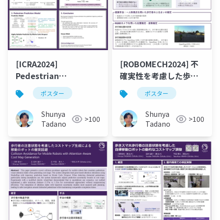
[ICRA2024]
[ROBOMECH2024] 不
Pedestrian
確実性を考慮した歩行
Trajectory
者軌道予測への姿勢情
ポスター
ポスター
Prediction with Pose
報の統合
Estimation and
Shunya
Shunya
>100
>100
Monte Carlo Dropout
Tadano
Tadano