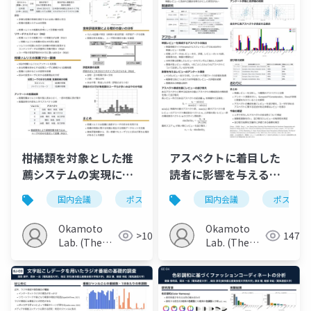
柑橘類を対象とした推
アスペクトに着目した
薦システムの実現に向
読者に影響を与える映
けた基礎的調査
画レビューの分析
国内会議
ポスター
国内会議
ポスター
Okamoto
Okamoto
>100
147
Lab. (The
Lab. (The
Univ. of
Univ. of
Electro-
Electro-
Communications)
Communications)