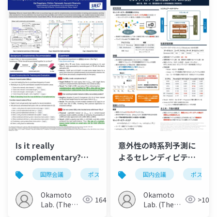
Communications)
Communications)
意外性の時系列予測に
Is it really
よるセレンディピティ
complementary?
指向推薦システムの検
Revisiting behavior-
国内会議
ポスター
国際会議
ポスター
討
based labels for
complementary
Okamoto
Okamoto
>100
164
recommendation
Lab. (The
Lab. (The
Univ. of
Univ. of