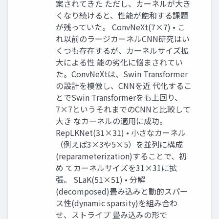
案されてきた ただし、カーネルが大き
くなり続けると、性能が飽和する課題
が残っていた。 ConvNeXt(7×7) • こ
れ以前のラージカーネルCNN研究はい
くつも存在するが、カーネルサイズ拡
大による性 能の劣化に悩まされてい
た。ConvNeXtは、Swin Transformer
の設計を模倣し、CNNを近 代化するこ
とでSwin Transformerをも上回り、
7×7というそれまでのCNNと比較して
大き なカーネルの適用に成功。
RepLKNet(31×31) • 小さなカーネル
（例えば3×3や5×5）を並列に構成
(reparameterization)することで、初
め てカーネルサイズを31×31に拡
張。 SLaK(51×51) • 分解
(decomposed)畳み込みと動的スパー
ス性(dynamic sparsity)を組み合わ
せ、ストライプ 畳み込みの形で