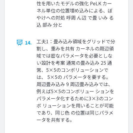
性を用いたモデルの強化 PeLK カー
ネル単位の位置埋め込みによる、ぼ
やけへの対処 呼周 ん辺 で畳 いみ る
込 部み 分と
工夫1：畳み込み領域をグリッドで分
14.
割し、重みを共有 カーネルの周辺領
域では密なパラメータを必要としな
い設計を考案 通常の畳み込み 25 通
常、5×5のコンボリューションで
は、 5×5の パラメータを要する。
周辺畳み込み 9 周辺畳み込みでは、
例えば5×5のコンボリュー ションを
パラメータ化するために3×3のコン
ボ リューションを用いることが可能
であり、同じ色 の位置は同じパラメ
ータを共有する。