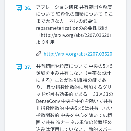
アブレーション研究 共有範囲や粒度
26.
について 細粒化の面積について そこ
まで大きなカーネルの必要性
reparameterizationの必要性 図は
「http://arxiv.org/abs/2207.03620」
より引用
http://arxiv.org/abs/2207.03620
共有範囲や粒度について 中央の5×5
27.
領域を重み共有しない（＝密な設計
にする）ことが性能維持の鍵であ
り、 且つ指数関数的に増加するグリ
ッドが最も効果的である。 33×33の
DenseConv 中央を中心を除いて共有
非指数関数的 中央5×5は共有しない
指数関数的 中央を中心を除いて広範
囲で共有 ※カーネル単位の位置埋め
込みは使用していない。 動的スパー