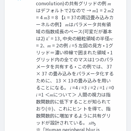
convolution)の共有グリッドの例 𝑚
はデフォルトで2なので → 𝑚1 = 2 𝑚2
= 4 𝑚3 = 8 【𝑘 = 37の周辺畳み込みカ
ーネルの例】 𝑚はパラメータ共有領
域の指数成長のベース(可変だが基本
は2) 𝑘′ = 13, 中央の細粒領域の半径𝑟𝑐
= 2、𝑚 = 2の例 𝑖 =5 左図の見方 • 1グ
リッド＝濃い枠線で囲まれた領域 • 1
グリッド内の全てのマスは1つのパラ
メータを共有する • この例では、 37
× 37 の畳み込みをパラメータ化する
ために、 13 × 13の畳み込みを用い
ることになる。 𝑖 =4 𝑖 =3 𝑖 =2 𝑖 =1 𝑖 =0
𝑖 =1 ＜𝑚について＞ 人間の視力は指
数関数的に低下することが知られて
おり(※)、これにヒン トを得て、指
数関数的に増加するように共有グリ
ッドが設計されている。 𝑠𝑖ҧ
※「Human peripheral blur is