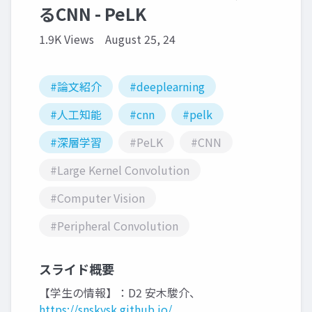
るCNN - PeLK
1.9K Views
August 25, 24
#論文紹介
#deeplearning
#人工知能
#cnn
#pelk
#深層学習
#PeLK
#CNN
#Large Kernel Convolution
#Computer Vision
#Peripheral Convolution
スライド概要
【学生の情報】：D2 安木駿介、
https://snskysk.github.io/