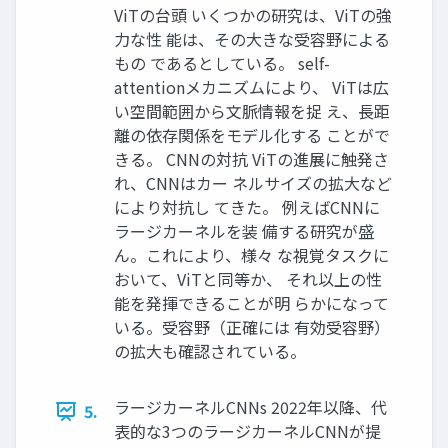
ViTの台頭 いくつかの研究は、ViTの強
力な性 能は、その大きな受容野による
もの であるとしている。 self-
attentionメカニズムにより、 ViTは広
い空間範囲から文脈情報を捉 え、長距
離の依存関係をモデル化する ことがで
きる。 CNNの対抗 ViTの進展に触発さ
れ、CNNはカー ネルサイズの拡大など
により対抗し てきた。 例えばCNNに
ラージカーネルを装 備する研究が盛
ん。これにより、様々 な視覚タスクに
おいて、ViTと同等か、 それ以上の性
能を発揮できることが明 らかになって
いる。受容野（正確には 有効受容野）
の拡大も確認されている。
ラージカーネルCNNs 2022年以降、代
5.
表的な3つのラージカーネルCNNが提