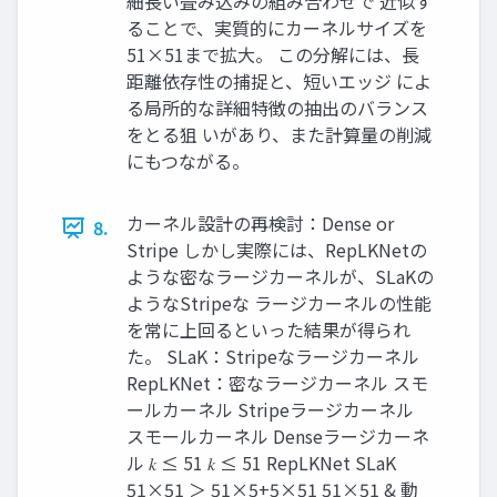
細長い畳み込みの組み合わせで 近似す
ることで、実質的にカーネルサイズを
51×51まで拡大。 この分解には、長
距離依存性の捕捉と、短いエッジ によ
る局所的な詳細特徴の抽出のバランス
をとる狙 いがあり、また計算量の削減
にもつながる。
カーネル設計の再検討：Dense or
8.
Stripe しかし実際には、RepLKNetの
ような密なラージカーネルが、SLaKの
ようなStripeな ラージカーネルの性能
を常に上回るといった結果が得られ
た。 SLaK：Stripeなラージカーネル
RepLKNet：密なラージカーネル スモ
ールカーネル Stripeラージカーネル
スモールカーネル Denseラージカーネ
ル 𝑘 ≤ 51 𝑘 ≤ 51 RepLKNet SLaK
51×51 ＞ 51×5+5×51 51×51 & 動