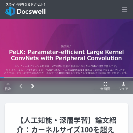
Ope
【人工知能・深層学習】論文紹
介：カーネルサイズ100を超え