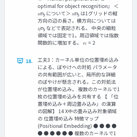
optimal for object recognition」 ＜
𝑠𝑖ҧ について＞ 𝑠𝑖ҧ は1グリッドの縦
方向の辺の長さ。横方向については
𝑠𝑗ҧ などで表記される。 中央の細粒
領域では固定で1。周辺領域では指数
関数的に増加する。 𝑟𝑐 = 2
工夫3：カーネル単位の位置埋め込み
18.
による、ぼやけへの対処 パラメータ
の共有範囲が広いと、局所的な詳細
のぼやけが懸念される。この対処法
が位置埋め込み。 複数のカーネルで1
枚の位置埋め込みを共有する 【 「位
置埋め込み＋周辺畳み込み」の演算
の図解】 14 X中の畳み込み対象領域
の 位置埋め込み 特徴マップ
(Positional Embedding) ● ● ● ●
● ● ● ● ● ● 複数のカーネルで1