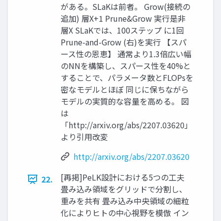
がある。SLaKは前者。 Grow(接続の
追加) 層X+1 Prune&Grow 実行是非
層X SLaKでは、100ステップ に1回
Prune-and-Grow (右)を実行 【スパ
ース性の恩恵】 通常より1.3倍広い幅
のNNを構築し、スパース性を40%と
することで、パラメータ数とFLOPsを
密なモデルとほぼ 同じに保ちながら
モデルの実質的な容量を高める。 図
は
「http://arxiv.org/abs/2207.03620」
より引用改変
http://arxiv.org/abs/2207.03620
[再掲]PeLK設計における5つの工夫
22.
畳み込み領域をグリッドで分割し、
重みを共有 畳み込み中央領域の細粒
化によりヒトの中心視野を模倣 イン