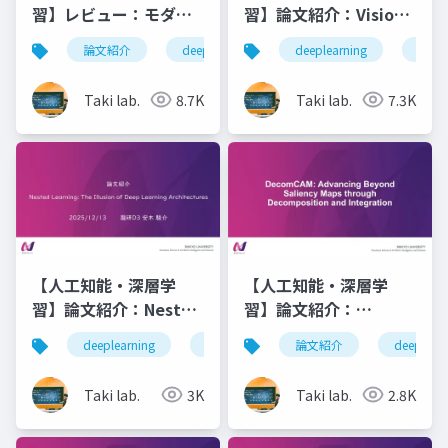
習】レビュー：モダリ
習】論文紹介：Vision-
ティギャップの研究紹
Language Models
論文紹介
deeplearning
deeplearning
深層学習
人工知
論文
介
Create Cross-Modal
Task
Taki lab.
8.7K
Taki lab.
7.3K
Representations
【人工知能・深層学
【人工知能・深層学
習】論文紹介：Nested
習】論文紹介：
Learning: The
DecomCAM:
deeplearning
論文紹介
論文紹介
深層学習
deeplearn
人工知
Illusion of Deep
Advancing Beyond
Learning
Saliency Maps
Taki lab.
3K
Taki lab.
2.8K
Architectures
through
Decomposition and