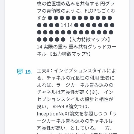
枚の位置埋め込みを共有する 円グラ
フの青領域のように、FLOPもごくわ
ずか ● ● ● ● ● ● ● ● ● ● ●
● ● ● ● 14 14 ● ● ● ● ● ● ●
● ● ● ● ● ● ● ● ● ● ● ● ●
● ● ● ● ● 【入力特徴マップX】
14 実際の重み 重み共有グリッドカー
ネル 【出力特徴マップY】
工夫4：インセプションスタイルによ
19.
る、チャネルの冗長性の利用 筆者に
よれば、ラージカーネル畳み込みの
チャネルは冗長性が高く(※)、 イン
セプションスタイルの設計と相性が
良い。 ※PeLK論文では、
InceptionNeXt論文を参照しつつ「ラ
ージカーネル畳み込みのチャネルは
冗長性が高い」としている。 一方、