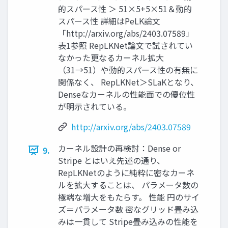
的スパース性 ＞ 51×5+5×51＆動的
スパース性 詳細はPeLK論文
「http://arxiv.org/abs/2403.07589」
表1参照 RepLKNet論文で試されてい
なかった更なるカーネル拡大
（31→51）や動的スパース性の有無に
関係なく、 RepLKNet＞SLaKとなり、
Denseなカーネルの性能面での優位性
が明示されている。
http://arxiv.org/abs/2403.07589
カーネル設計の再検討：Dense or
9.
Stripe とはいえ先述の通り、
RepLKNetのように純粋に密なカーネ
ルを拡大することは、 パラメータ数の
極端な増大をもたらす。 性能 円のサイ
ズ＝パラメータ数 密なグリッド畳み込
みは一貫して Stripe畳み込みの性能を