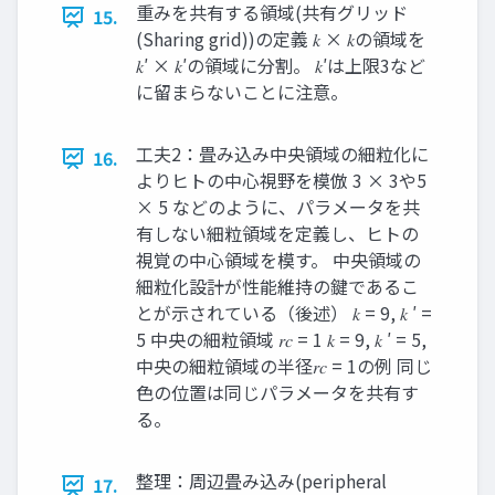
重みを共有する領域(共有グリッド
15.
(Sharing grid))の定義 𝑘 × 𝑘の領域を
𝑘′ × 𝑘′の領域に分割。 𝑘′は上限3など
に留まらないことに注意。
工夫2：畳み込み中央領域の細粒化に
16.
よりヒトの中心視野を模倣 3 × 3や5
× 5 などのように、パラメータを共
有しない細粒領域を定義し、ヒトの
視覚の中心領域を模す。 中央領域の
細粒化設計が性能維持の鍵であるこ
とが示されている（後述） 𝑘 = 9, 𝑘 ′ =
5 中央の細粒領域 𝑟𝑐 = 1 𝑘 = 9, 𝑘 ′ = 5,
中央の細粒領域の半径𝑟𝑐 = 1の例 同じ
色の位置は同じパラメータを共有す
る。
整理：周辺畳み込み(peripheral
17.