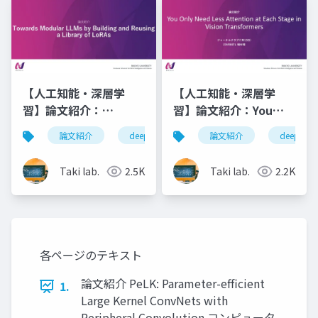
Integration
【人工知能・深層学
【人工知能・深層学
習】論文紹介：
習】論文紹介：You
Towards Modular
Only Need Less
論文紹介
deeplearning
論文紹介
人工知能
deeplearn
深層学
LLMs by Building and
Attention at Each
Reusing a Library of
Stage in Vision
Taki lab.
2.5K
Taki lab.
2.2K
LoRAs
Transformers
各ページのテキスト
論文紹介 PeLK: Parameter-efficient
1.
Large Kernel ConvNets with
Peripheral Convolution コンピュータ