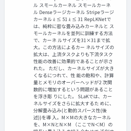
ル スモールカーネル スモールカーネ
ル Denseラージカーネル Stripeラージ
カーネル 𝑘 ≤ 51 𝑘 ≤ 31 RepLKNetで
は、純粋に密な畳み込みカーネルと ス
モールカーネルを並列に訓練する方法
で、カーネ ルサイズを31×31まで拡
大。この方法によるカー ネルサイズの
拡大は、上流タスクよりも下流タスク
性能の改善に効果的であることが示さ
れた。 ただし、カーネルサイズが大き
くなるにつれて、性 能の飽和や、計算
量とメモリのオーバーヘッドが2 次関
数的に増加するという問題があること
を浮き彫 りにした。 SLaKでは、カー
ネルサイズをさらに拡大するた めに、
分解畳み込み(と動的スパース性(後
述))を導 入。M×Mの大きなカーネル
を、M×NとN×M （ここでN＜M）の