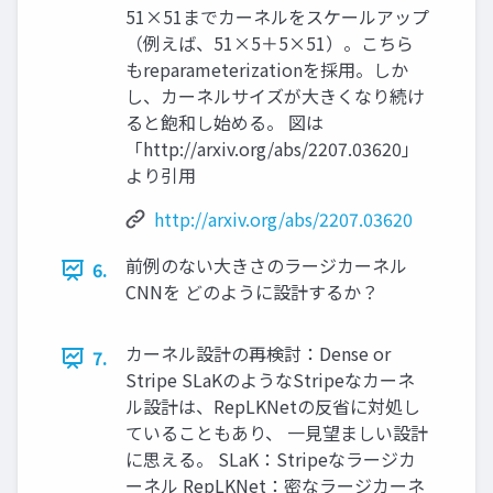
51×51までカーネルをスケールアップ
（例えば、51×5＋5×51）。こちら
もreparameterizationを採用。しか
し、カーネルサイズが大きくなり続け
ると飽和し始める。 図は
「http://arxiv.org/abs/2207.03620」
より引用
http://arxiv.org/abs/2207.03620
前例のない大きさのラージカーネル
6.
CNNを どのように設計するか？
カーネル設計の再検討：Dense or
7.
Stripe SLaKのようなStripeなカーネ
ル設計は、RepLKNetの反省に対処し
ていることもあり、 一見望ましい設計
に思える。 SLaK：Stripeなラージカ
ーネル RepLKNet：密なラージカーネ