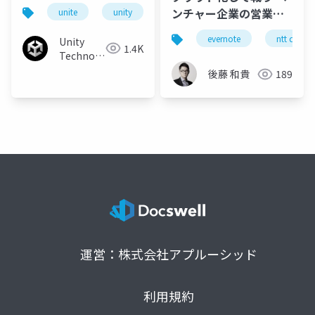
声対話型AIサービスを
ンチャー企業の営業ス
unite
unity
unitetokyo
unite tokyo 2019
使ったバーチャルキャ
タイル Season2
ラクターの作り方
evernote
ntt doco
Unity
1.4K
Technologies
Japan
後藤 和貴
189
運営：株式会社アプルーシッド
利用規約