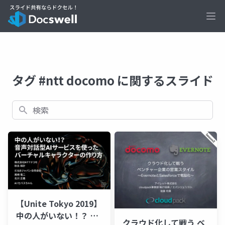
Ope
タグ #ntt docomo に関するスライド
検索
【Unite Tokyo 2019】
中の人がいない！？ 音
クラウド化して戦う ベ