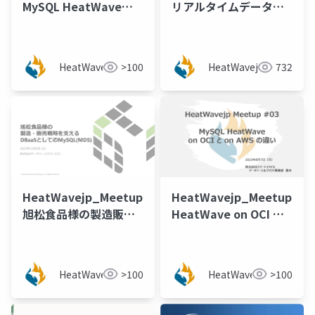
MySQL HeatWave
リアルタイムデータレ
2024年6月 最新アップ
プリケーション、分析
デート情報 [屋鋪 美月
を可能にするフルマネ
氏（スマートスタイ
ージド型Oracle
HeatWavejp
>100
HeatWavejp
732
ル）]
GoldenGateのご紹介
HeatWavejp_Meetup_05_
HeatWavejp_Meetup_03
旭松食品様の製造販売
HeatWave on OCI と
戦略を支えるDBaaSと
on AWS との違い
してのMySQL(MDS)
HeatWavejp
>100
HeatWavejp
>100