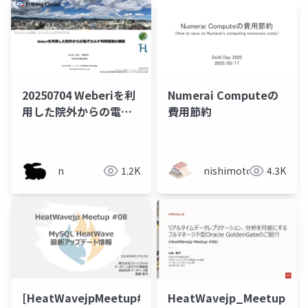
20250704 Weberiを利
Numerai Computeの
用した院外からの電子
費用節約
カルテ利用環境の構築
n
1.2K
nishimoto
4.3K
[HeatWavejpMeetup#08]
HeatWavejp_Meetup_06