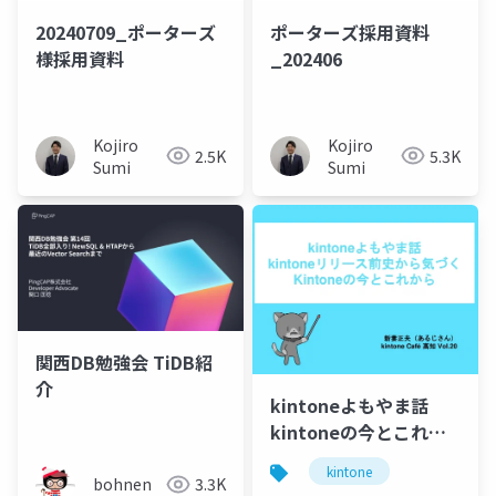
20240709_ポーターズ
ポーターズ採用資料
様採用資料
_202406
Kojiro
Kojiro
2.5K
5.3K
Sumi
Sumi
関西DB勉強会 TiDB紹
介
kintoneよもやま話
kintoneの今とこれか
ら
kintone
bohnen
3.3K