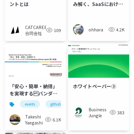
ントとは
み解く、SaaSにおける
「隠れAI」のセキュリ
ティリスク
CATCAREER
ohhara
4.2K
109
合同会社
「安心・簡単・納得」
ホワイトペーパー③
を実現する バンダイ
ナムコスタジオの
events
github
microsoft-entra-id
github-
GitHub & GitHub
Business
383
Copilot 導入推進
Jungle
Takeshi
6.1K
Yaegashi