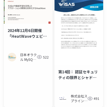
2024年12月6日開催
「HeatWaveウェビナ
ー: 生成AIや機械学習を
活用したアプリケーシ
ョンの開発を効率化す
日本オラク
522
るHeatWave」
ル MySQL
HeatWave
チーム
第14回： 認証セキュリ
ティの限界とシャドー
ITの脅威
株式会社ス
491
プライン・
ネットワー