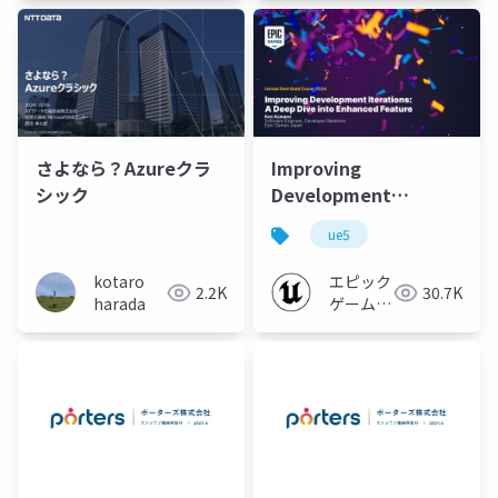
ク
さよなら？Azureクラ
Improving
シック
Development
Iterations: A Deep
ue5
Dive into Enhanced
Feature
kotaro
エピック
2.2K
30.7K
harada
ゲームズ
ジャパン