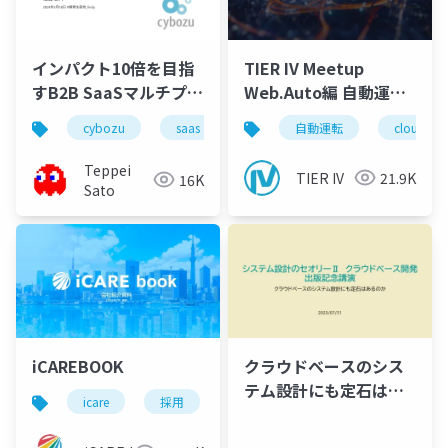
インパクト10倍を目指
TIER IV Meetup
すB2B SaaSマルチプロ
Web.Auto編 自動運転
ダクトなサイボウズ開
クラウドサービス開発
cybozu
saas
management
自動運転
productivity
cloud
発組織の取り組み
者のキャリアパス
Teppei
TIER IV
21.9K
16K
Sato
iCAREBOOK
クラウドベースのシス
テム設計にも定石はあ
icare
採用
カルチャーデック
採用資料
るのか