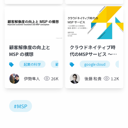
顧客解像度の向上と
クラウドネイティブ時
MSP の構想
代のMSPサービス 〜24
時間 365 日体制の 監
起業の科学
顧客
顧客解像度
google cloud
mvp
msp
視・運用サービスの実
情〜
伊勢隼人
26K
後藤 和貴
1.2K
#MSP