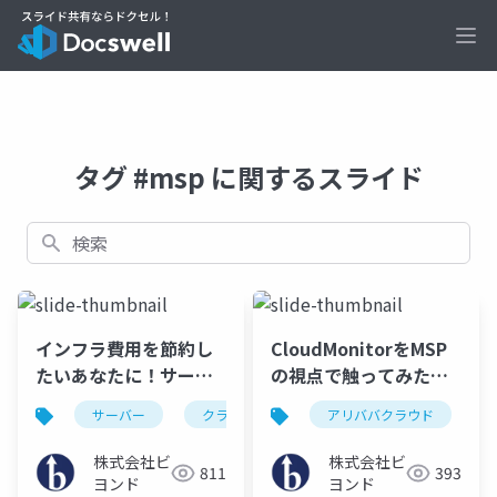
Ope
タグ #msp に関するスライド
検索
インフラ費用を節約し
CloudMonitorをMSP
たいあなたに！サーバ
の視点で触ってみたお
ー事業者がお送りする
話
サーバー
クラウド
msp
アリババクラウド
cdn
節約術5選
株式会社ビ
株式会社ビ
811
393
ヨンド
ヨンド