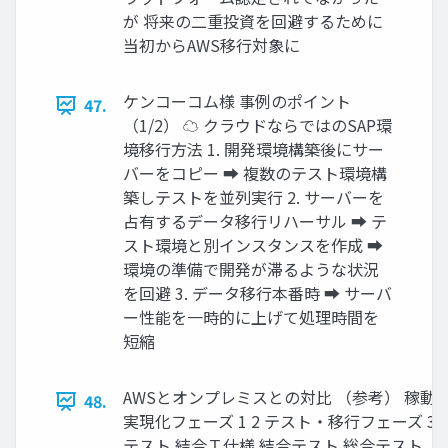
が 将来の二重投資を回避するために
当初からAWS移行対象に
ケンコーコム様 事例のポイント
47.
（1/2） ☁ クラウドならではのSAP環
境移行方法 1. 開発環境構築後にサー
バーをコピー ➡ 複数のテスト環境構
築しテストを並列実行 2. サーバーを
占有するデータ移行リハーサル ➡ テ
スト環境と別インスタンスを作成 ➡
環境の準備で開発が滞るような状況
を回避 3. データ移行本番時 ➡ サーバ
ー性能を一時的に上げて処理時間を
短縮
AWSとオンプレミスとの対比 （参考） 稼
48.
実現化フェーズ 1 2 テスト・移行フェーズ 3 4 5
テスト 結合Ｔ仕様 結合テスト 総合テスト、