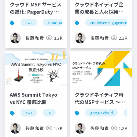
クラウド MSP サービス
クラウドネイティブ企
の進化: PagerDuty を
業の成長と人材採用・
中心とした次世代監視
育成戦略 / Developer
aws
cloudpack
iret
employee engagement
google cloud
基盤
eXperience Day
後藤 和貴
3.2K
後藤 和貴
2.3K
AWS Summit Tokyo
クラウドネイティブ時
vs NYC 徹底比較
代のMSPサービス 〜24
時間 365 日体制の 監
aws
ja
google cloud
msp
視・運用サービスの実
情〜
後藤 和貴
1.7K
後藤 和貴
1.2K