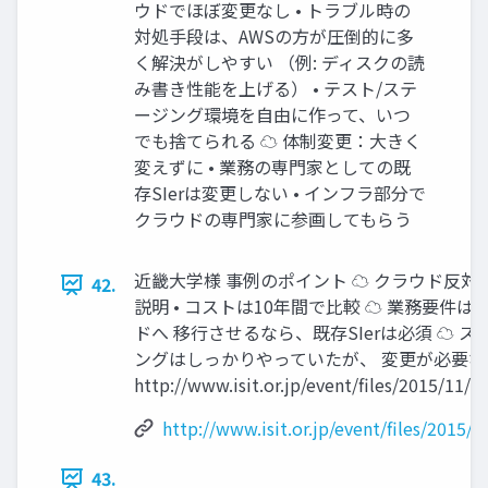
ウドでほぼ変更なし • トラブル時の
対処手段は、AWSの方が圧倒的に多
く解決がしやすい （例: ディスクの読
み書き性能を上げる） • テスト/ステ
ージング環境を自由に作って、いつ
でも捨てられる ☁ 体制変更：大きく
変えずに • 業務の専門家としての既
存SIerは変更しない • インフラ部分で
クラウドの専門家に参画してもらう
近畿大学様 事例のポイント ☁ クラウド反対
42.
説明 • コストは10年間で比較 ☁ 業務要件
ドへ 移行させるなら、既存SIerは必須 ☁ 
ングはしっかりやっていたが、 変更が必要なと
http://www.isit.or.jp/event/ﬁles/2015/11
http://www.isit.or.jp/event/files/2015
43.