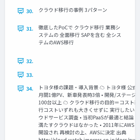
クラウド移行の事例 3パターン
30.
徹底したPoCで クラウド移行 業務シ
31.
ステムの 全面移行 SAPを含む 全シス
テムのAWS移行
32.
33.
トヨタ様の課題・導入背景 ☁ トヨタ様 公式サ
34.
月間1億PV、新車発表時3倍 • 開発/ステー
100台以上 ☁ クラウド移行の目的＝コスト削減
行コストいずれも大きくせずに 実行したい ☁ 
ウドサービス調査 • 当初PaaSが最適と結論 •
満たすクラウドはなかった • 2011年にAW
開設され 再検討の上、AWSに決定 出典
http://cloud.watch.impress.co.jp/docs/eve