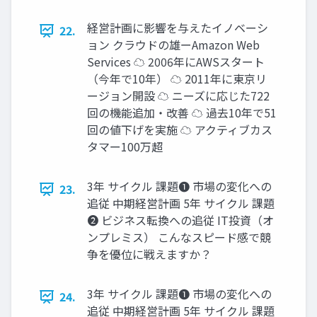
経営計画に影響を与えたイノベーシ
22.
ョン クラウドの雄ーAmazon Web
Services ☁ 2006年にAWSスタート
（今年で10年） ☁ 2011年に東京リ
ージョン開設 ☁ ニーズに応じた722
回の機能追加・改善 ☁ 過去10年で51
回の値下げを実施 ☁ アクティブカス
タマー100万超
3年 サイクル 課題❶ 市場の変化への
23.
追従 中期経営計画 5年 サイクル 課題
❷ ビジネス転換への追従 IT投資（オ
ンプレミス） こんなスピード感で競
争を優位に戦えますか？
3年 サイクル 課題❶ 市場の変化への
24.
追従 中期経営計画 5年 サイクル 課題