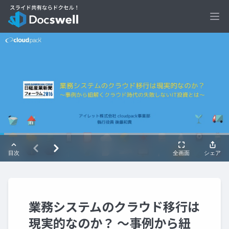
Ope
業務システムのクラウド移行は
現実的なのか？ 〜事例から紐