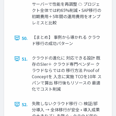
サーバーで性能を再調整 ☁ プロジェ
クト全体では約65%削減 • SAP移行の
初期費用＋5年間の運用費用をオンプ
レミスと比較
【まとめ】 事例から導かれる クラウ
50.
ド移行の成功パターン
クラウドの進化に 対応できる設計 既
51.
存のSIer＋ クラウド専門ベンダー ク
ラウドならではの 移行方法 Proof of
Conceptを 入念に実施 TCOを10年 ス
パンで算出 移行後もリソースの 最適
化でコスト削減
失敗しないクラウド移行 ☁ 検証/部
52.
分導入 → 全体移行が安全 • 導入成果
の大きなズレを防ぐ • クラウド的な