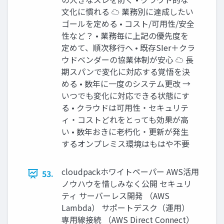
文化に慣れる ☁ 業務別に達成したい
ゴールを定める • コスト/可用性/安全
性など？ • 業務毎に上記の優先度を
定めて、順次移行へ • 既存SIer＋クラ
ウドベンダーの協業体制が安心 ☁ 長
期スパンで変化に対応する覚悟を決
める • 数年に一度のシステム更改 →
いつでも変化に対応できる状態にす
る • クラウドは可用性・セキュリテ
ィ・コストどれをとっても効果が高
い • 数年おきに老朽化・更新が発生
するオンプレミス環境はもはや不要
cloudpackホワイトペーパー AWS活用
53.
ノウハウを惜しみなく公開 セキュリ
ティ サーバーレス開発 （AWS
Lambda） サポートデスク（運用）
専用線接続 （AWS Direct Connect）