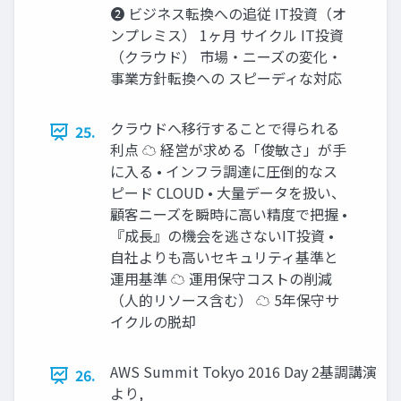
❷ ビジネス転換への追従 IT投資（オ
ンプレミス） 1ヶ月 サイクル IT投資
（クラウド） 市場・ニーズの変化・
事業方針転換への スピーディな対応
クラウドへ移行することで得られる
25.
利点 ☁ 経営が求める「俊敏さ」が手
に入る • インフラ調達に圧倒的なス
ピード CLOUD • 大量データを扱い、
顧客ニーズを瞬時に高い精度で把握 •
『成長』の機会を逃さないIT投資 •
自社よりも高いセキュリティ基準と
運用基準 ☁ 運用保守コストの削減
（人的リソース含む） ☁ 5年保守サ
イクルの脱却
AWS Summit Tokyo 2016 Day 2基調講演
26.
より,