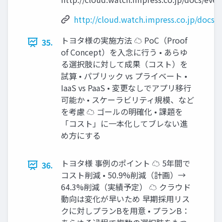
http://cloud.watch.impress.co.jp/docs/
トヨタ様の実施方法 ☁ PoC（Proof
35.
of Concept）を入念に行う • あらゆ
る選択肢に対して成果（コスト）を
試算 • パブリック vs プライベート •
IaaS vs PaaS • 変更なしでアプリ移行
可能か • スケーラビリティ規模、など
を考慮 ☁ ゴールの明確化 • 課題を
「コスト」に一本化してブレない進
め方にする
トヨタ様 事例のポイント ☁ 5年間で
36.
コスト削減 • 50.9%削減（計画）→
64.3%削減（実績予定） ☁ クラウド
動向は変化が早いため 早期採用リス
クに対しプランBを用意 • プランB：