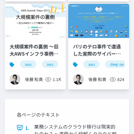
大規模案件の裏側 ～巨
パリのテロ事件で遭遇
大AWSインフラ事例の
した実際のサイバー攻
ご紹介～
撃から あなたのWebを
aws
aws
aws
deep security
守り抜くための 3つの
実装ポイント
後藤 和貴
1.1K
後藤 和貴
824
各ページのテキスト
業務システムのクラウド移行は現実的
1.
なのか？ 〜事例から紐解くクラウド時