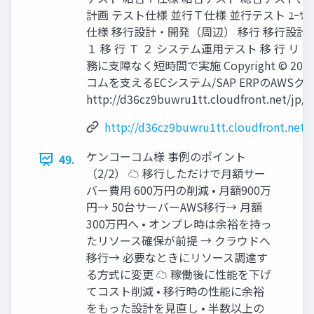
計画 テスト仕様 並行Ｔ仕様 並行テスト ﾕｰｻﾞ
仕様 移行設計・開発（周辺） 移行 移行設計・
１ 移 行 Ｔ ２ システム運用テスト 移 行 リ ハ 
務に支障なく短時間で実施 Copyright © 2013 Kenk
コムを支えるECシステム/SAP ERPのAWS
http://d36cz9buwru1tt.cloudfront.net/j
http://d36cz9buwru1tt.cloudfront.ne
ケンコーコム様 事例のポイント
49.
（2/2） ☁ 移行しただけで月額サー
バー費用 600万円の削減 • 月額900万
円→ 50台サーバーAWS移行→ 月額
300万円へ • オンプレ時は余裕を持っ
たリソース確保が前提 → クラウドへ
移行→ 必要なときにリソース調達す
る方式に変更 ☁ 稼働後に性能を下げ
てコスト削減 • 移行時の性能に余裕
をもった設計を見直し • 半数以上の