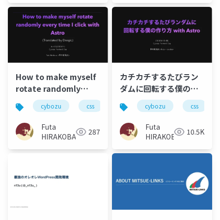
How to make myself
カチカチするたびラン
rotate randomly
ダムに回転する僕の作
every time i click
り方 with Astro
cybozu
css
javascript
cybozu
react
css
astr
with Astro
(Translated by
Futa
Futa
287
10.5K
DeelL)
HIRAKOBA
HIRAKOBA