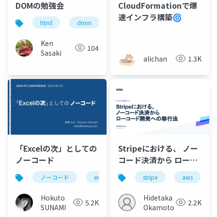
DOMの勉強会
CloudFormationで爆
速インフラ構築🌀
html
dmm
dom
Ken
104
Sasaki
alichan
1.3K
「Excelの次」としての
Stripeにおける、 ノー
ノーコード
コード決済から ローコ
ード開発への移行法 /
ノーコード
excel
情報教育
stripe
appsheet
aws
JP_Stripes Fukuoka
202307
Hokuto
Hidetaka
5.2K
2.2K
SUNAMI
Okamoto