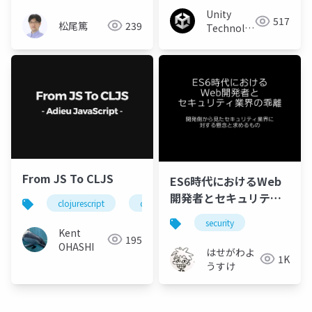
Unity
517
松尾篤
239
Technologies
Japan
From JS To CLJS
ES6時代におけるWeb
開発者とセキュリティ
clojurescript
clojure
javascript
業界の乖離
security
Kent
195
OHASHI
はせがわよ
1K
うすけ