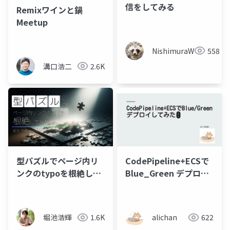
信をしてみる
Remixワインと鍋
Meetup
NishimuraWataru
558
溝口浩二
2.6K
型パズルでページ内リ
CodePipeline+ECSで
ンクのtypoを根絶して
Blue_Green デプロイ
みた話
してみた🚦
堀池浩輝
1.6K
alichan
622