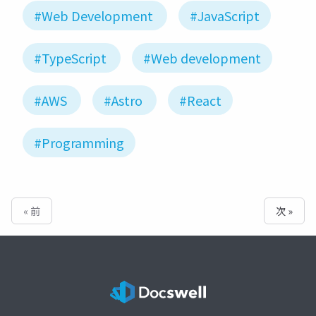
#Web Development
#JavaScript
#TypeScript
#Web development
#AWS
#Astro
#React
#Programming
« 前
次 »