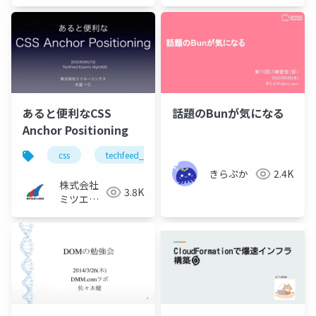
あると便利なCSS
話題のBunが気になる
Anchor Positioning
css
techfeed_experts_night
techfeed
きらぷか
2.4K
株式会社
3.8K
ミツエー
リンクス