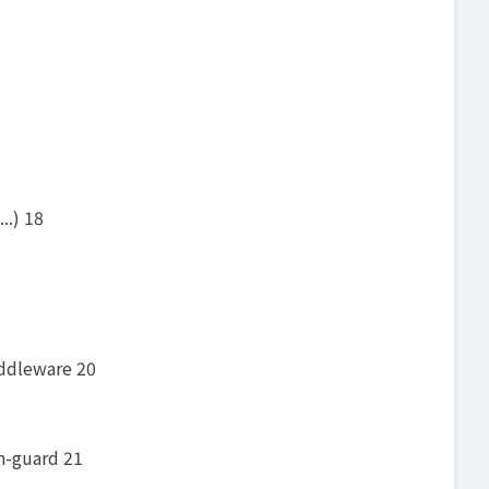
.) 18
dleware 20
-guard 21