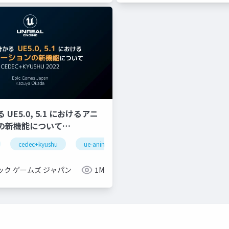
UE5.0, 5.1 におけるアニ
の新機能について
YUSHU 2022】
cedec+kyushu
ue-animation
ue-optimize
ue-bp
gnizeractivatestate
oculus integration
transformfeaturestatepro
ック ゲームズ ジャパン
1M