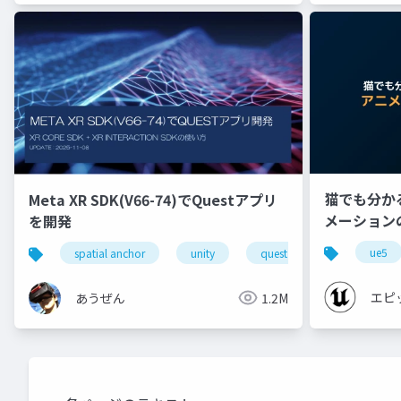
猫でも分かる 
Meta XR SDK(V66-74)でQuestアプリ
メーション
を開発
【CEDEC+K
ue5
spatial anchor
unity
quest pro
shapereco
エピ
あうぜん
1.2M