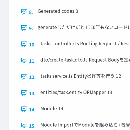
Generated codes 8
8.
generateしただけだと ほぼ何もないコ
9.
tasks.controller.ts Routing Request / Re
10.
dto/create-task.dto.ts Request B
11.
tasks.service.ts Entity操作等を行う 12
12.
entities/task.entity ORMapper 13
13.
Module 14
14.
Module ImportでModuleを組み込む (階
15.