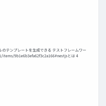
ソースファイルのテンプレートを生成できる テストフレームワー
/9b1e6b3efa62f3c2a166#nestjsとは 4