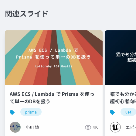
関連スライド
AWS ECS / Lambda で Prisma を使っ
猫でも分かるU
て単一のDBを扱う
超初心者向け編 
prisma
ue4
小川 慎
4K
エピ