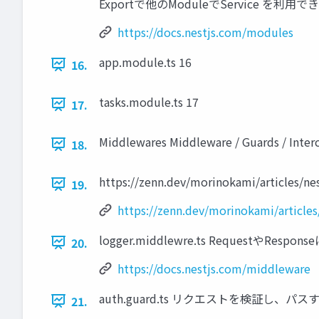
Exportで他のModuleでService を利用できるよ
https://docs.nestjs.com/modules
app.module.ts 16
16.
tasks.module.ts 17
17.
Middlewares Middleware / Guards / In
18.
https://zenn.dev/morinokami/articles/ne
19.
https://zenn.dev/morinokami/articles
logger.middlewre.ts RequestやRespon
20.
https://docs.nestjs.com/middleware
auth.guard.ts リクエストを検証し、パスする / 40
21.