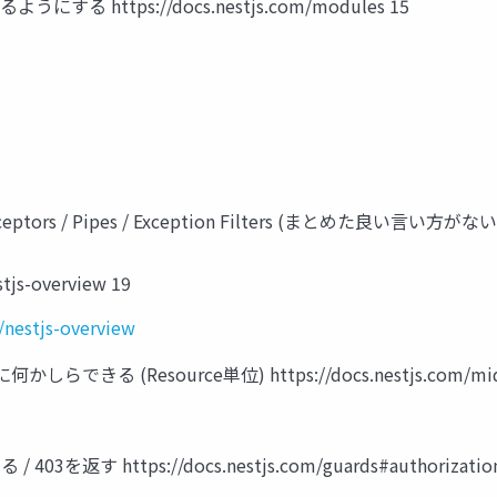
うにする https://docs.nestjs.com/modules 15
terceptors / Pipes / Exception Filters (まとめた良い言い方がない..
stjs-overview 19
/nestjs-overview
seに何かしらできる (Resource単位) https://docs.nestjs.com/mid
3を返す https://docs.nestjs.com/guards#authorization