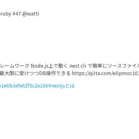
y #47 @watti
ンドフレームワーク Node.js上で動く nest cli で簡単に
つDB操作できる https://qiita.com/elipmoc101/items
9b1e6b3efa62f3c2a166#nestjsとは