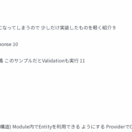
ードになってしまうので 少しだけ実装したものを軽く紹介 9
sponse 10
odyを定義 このサンプルだとValidationも実行 11
層構造) Module内でEntityを利用できる ようにする Providerで