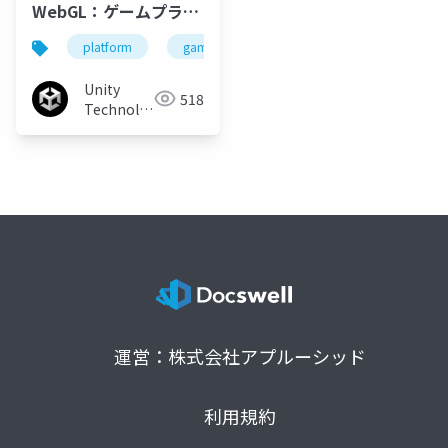
WebGL：ゲームプラッ
トフォームとしての
platform
game
wed
unity
unity
Webと現在と未来
Unity
518
Technologies
Japan
運営：株式会社アプルーシッド
利用規約