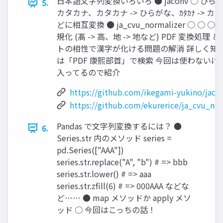
日本語文字列変換いろいろ ● jaconv ○ ひらが
5.
カタカナ、カタカナ -> ひらがな、ｶﾀｶﾅ -> カ
どに相互変換 ● ja_cvu_normalizer ○ ○ ○
規化 (髙 -> 高、㆞ -> 地など) PDF 変換処理 
トの相性で漢字が化ける問題の解消 詳しく知
は「PDF 康熙部首」で検索 今回は使わないけ
入ってるので紹介
https://github.com/ikegami-yukino/jaco
https://github.com/ekurerice/ja_cvu_nor
Pandas で文字列変換するには？ ●
6.
Series.str 内のメソッド series =
pd.Series(["AAA"])
series.str.replace("A", "b") # => bbb
series.str.lower() # => aaa
series.str.zfill(6) # => 000AAA などな
ど…… ● map メソッドか apply メソ
ッド ○ 今回はこっちの話！