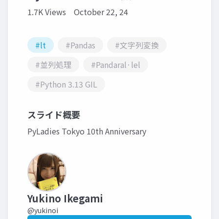
1.7K Views
October 22, 24
#lt
#Pandas
#文字列変換
#並列処理
#Pandaral·lel
#Python 3.13 GIL
スライド概要
PyLadies Tokyo 10th Anniversary
Yukino Ikegami
@yukinoi