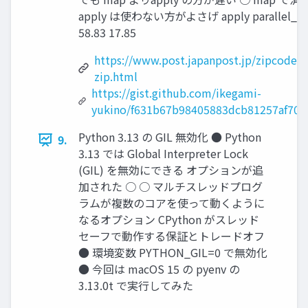
apply は使わない方がよさげ apply parallel_ap
58.83 17.85
https://www.post.japanpost.jp/zipcode/dl
zip.html
https://gist.github.com/ikegami-
yukino/f631b67b98405883dcb81257af70fc
Python 3.13 の GIL 無効化 ● Python
9.
3.13 では Global Interpreter Lock
(GIL) を無効にできる オプションが追
加された ○ ○ マルチスレッドプログ
ラムが複数のコアを使って動くように
なるオプション CPython がスレッド
セーフで動作する保証とトレードオフ
● 環境変数 PYTHON_GIL=0 で無効化
● 今回は macOS 15 の pyenv の
3.13.0t で実行してみた