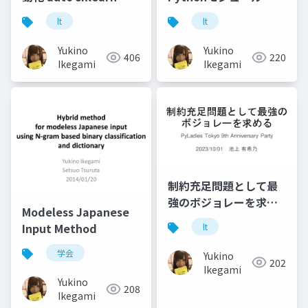
neologdnの紹介
lt
lt
Yukino
Yukino
406
220
Ikegami
Ikegami
制約充足問題として最
強のボジョレーを求め
Modeless Japanese
る
Input Method
lt
学会
Yukino
202
Ikegami
Yukino
208
Ikegami