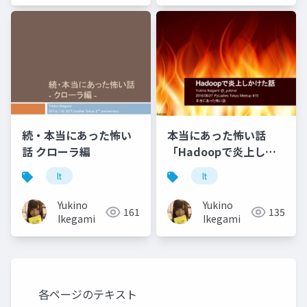
続・本当にあった怖い
本当にあった怖い話
話 クローラ編
「Hadoopで炎上しか
けた話」
lt
lt
Yukino
Yukino
161
135
Ikegami
Ikegami
各ページのテキスト