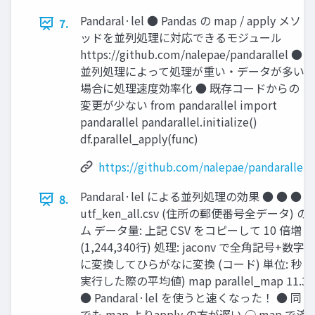
Pandaral·lel ● Pandas の map / apply メソ
7.
ッドを並列処理に対応できるモジュール
https://github.com/nalepae/pandarallel ●
並列処理によって処理が重い・データが多い
場合に処理速度効率化 ● 既存コードからの
変更が少ない from pandarallel import
pandarallel pandarallel.initialize()
df.parallel_apply(func)
https://github.com/nalepae/pandarallel
Pandaral·lel による並列処理の効果 ● ● ● ●
8.
utf_ken_all.csv (住所の郵便番号全データ) の
ム データ量: 上記 CSV をコピーして 10 倍増し
(1,244,340行) 処理: jaconv で全角記号+数
に変換してひらがなに変換 (コード) 単位: 秒 (
実行した際の平均値) map parallel_map 11.38 
● Pandaral·lel を使うと速くなった！ ● 同
でも map よりapply の方が遅い ○ map で