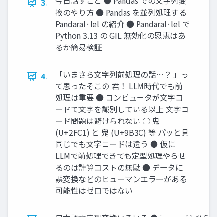
今日話すこと ● Pandas での文字列変
3.
換のやり方 ● Pandas を並列処理する
Pandaral·lel の紹介 ● Pandaral·lel で
Python 3.13 の GIL 無効化の恩恵はあ
るか簡易検証
「いまさら文字列前処理の話…？ 」っ
4.
て思ったそこの 君！ LLM時代でも前
処理は重要 ● コンピュータが文字コ
ードで文字を識別している以上 文字コ
ード問題は避けられない ○ ⿁
(U+2FC1) と 鬼 (U+9B3C) 等 パッと見
同じでも文字コードは違う ● 仮に
LLMで前処理できても定型処理やらせ
るのは計算コストの無駄 ● データに
誤変換などのヒューマンエラーがある
可能性はゼロではない