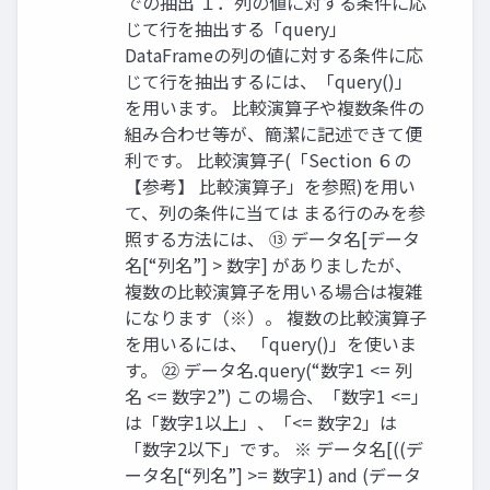
での抽出 １．列の値に対する条件に応
じて行を抽出する「query」
DataFrameの列の値に対する条件に応
じて行を抽出するには、「query()」
を用います。 比較演算子や複数条件の
組み合わせ等が、簡潔に記述できて便
利です。 比較演算子(「Section ６の
【参考】 比較演算子」を参照)を用い
て、列の条件に当ては まる行のみを参
照する方法には、 ⑬ データ名[データ
名[“列名”] > 数字] がありましたが、
複数の比較演算子を用いる場合は複雑
になります（※）。 複数の比較演算子
を用いるには、 「query()」を使いま
す。 ㉒ データ名.query(“数字1 <= 列
名 <= 数字2”) この場合、「数字1 <=」
は「数字1以上」、「<= 数字2」は
「数字2以下」です。 ※ データ名[((デ
ータ名[“列名”] >= 数字1) and (データ