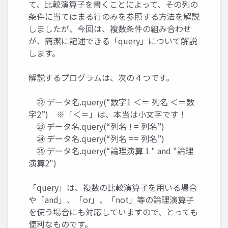
て、比較演算子を書くことによって、その列の
条件に当てはまる行のみを参照する方法を解説
しましたが、今回は、複数条件の組み合わせ
が、簡潔に記述できる「query」について解説
します。
解説するプログラムは、次の４つです。
㉒ データ名.query(“数字1 ＜＝ 列名 ＜＝数
字2”) ※「＜＝」は、本当は小文字です！
㉓ データ名.query(“列名 ! = 列名”)
㉔ データ名.query(“列名 == 列名”)
㉕ データ名.query(“論理演算１" and "論理
演算2")
「query」は、複数の比較演算子を用いる場合
や「and」、「or」、「not」等の論理演算子
を使う場合にも対応していますので、とっても
便利なものです。