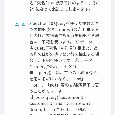
名[“列名”] <= 数字2))] のように、()が
2重になって混乱してしまいます。
3 Section 10 Queryを使った複数条件
3.
での抽出 参考：query()の応用 ●ある
列の値が欠損値である行を抽出する場
合は、下記を使います。 ㉓ データ
名.query(“列名 ! = 列名”) ●また、あ
る列の値が欠損でない行を抽出する場
合は、下記を使います。 ㉔ データ
名.query(“列名 == 列名”)
●「query()」は、二つの比較演算子
を用いるだけでなく、「and」、
「or」、「not」等の 論理演算子も使
うことができます。
id_pos3.query("CustomerID ! =
CustomerID" and "Description ! =
Description") これは、 「列名