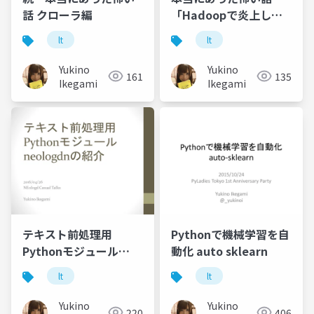
話 クローラ編
「Hadoopで炎上しか
けた話」
lt
lt
Yukino
Yukino
161
135
Ikegami
Ikegami
テキスト前処理用
Pythonで機械学習を自
Pythonモジュール
動化 auto sklearn
neologdnの紹介
lt
lt
Yukino
Yukino
220
406