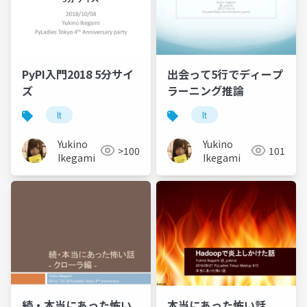
PyPI入門2018 5分サイ
出会って5行でディープ
ズ
ラーニング推論
lt
lt
Yukino
Yukino
>100
101
Ikegami
Ikegami
続・本当にあった怖い
本当にあった怖い話