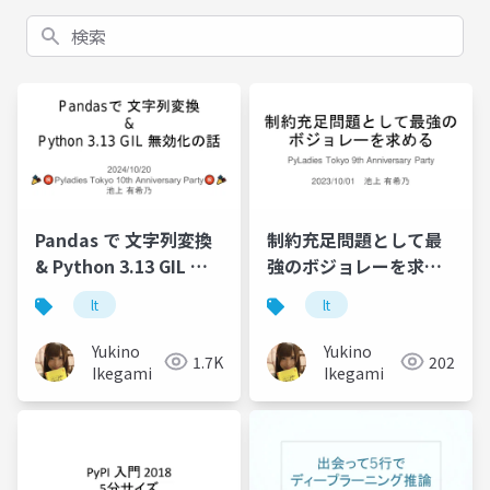
検索
Pandas で 文字列変換
制約充足問題として最
& Python 3.13 GIL 無
強のボジョレーを求め
効化の話
る
lt
lt
Yukino
Yukino
1.7K
202
Ikegami
Ikegami