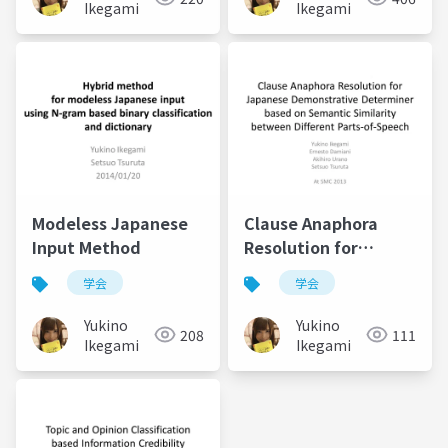
Ikegami
Ikegami
Modeless Japanese
Clause Anaphora
Input Method
Resolution for
Japanese
学会
学会
Demonstrative
Determiner based on
Yukino
Yukino
208
111
Semantic Similarity
Ikegami
Ikegami
between Different
Parts-of-Speech