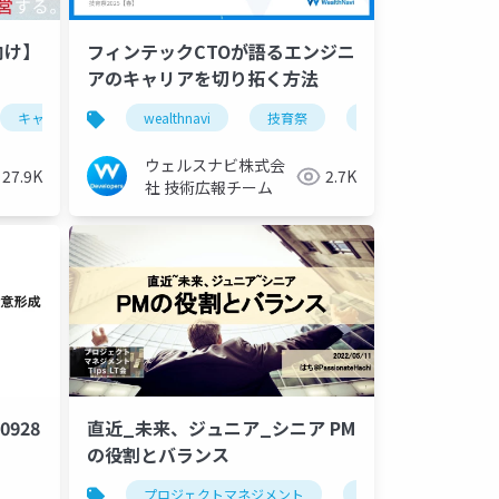
向け】
フィンテックCTOが語るエンジニ
アのキャリアを切り拓く方法
キャリア採用
chatgpt apps
wealthnavi
pm採用
repit
pm
プロダクトマネージャー
技育祭
designer
キャリア
developer
pm
ウェルスナビ株式会
27.9K
2.7K
社 技術広報チーム
0928
直近_未来、ジュニア_シニア PM
の役割とバランス
プロジェクトマネジメント
プロダクトマネジメン