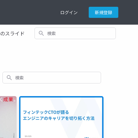
ログイン
新規登録
検索
てのスライド
検索