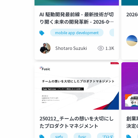
AI 駆動開発最前線 - 最新技術が切
2026
り開く未来の開発革新 - 2026-07-
24 メディア説明会
mobile app development
github copilo
Shotaro Suzuki
1.3K
250212_チームの想いを大切にし
創業
たプロダクトマネジメント
決定
sigfy
fusic
プロダクトマネジメ