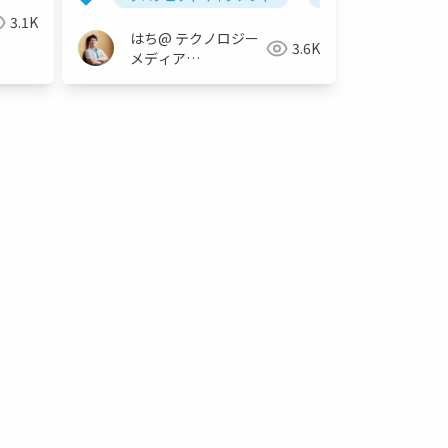
3.1K
はち@ テクノロジー
3.6K
メディア
「Newbee」
po
pdm
pjm
チーム開発