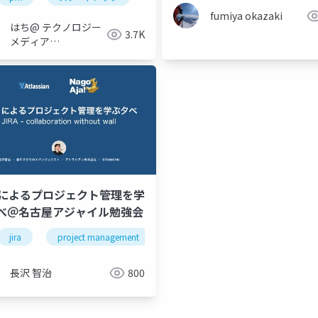
fumiya okazaki
はち@ テクノロジー
3.7K
メディア
「Newbee」
RAによるプロジェクト管理を学
べ＠名古屋アジャイル勉強会
agement
プロダクトマネジメント
product manager
pm
jira
project management
pm
プロジェクト管理
長沢 智治
800