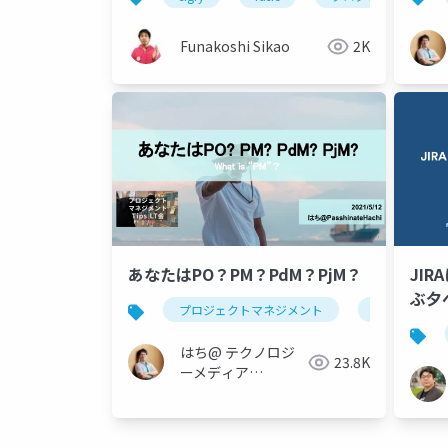
Funakoshi Sikao
2K
あなたはPO？PM？PdM？PjM？
JI
ぶ夕
プロジェクトマネジメント
project man
はち@ テクノロジ
23.8K
ーメディア
「Newbee」