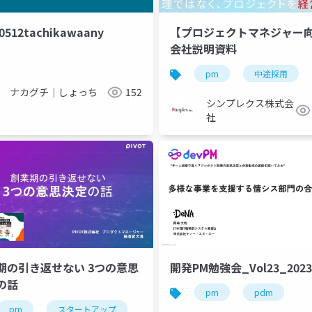
0512tachikawaany
【プロジェクトマネジャー
会社説明資料
t
openai
spec kit
claude code
pm
codex app
中途採用
ナカグチ｜しょっち
152
シンプレクス株式会
社
期の引き返せない 3つの意思
開発PM勉強会_Vol23_2023
の話
pm
pdm
ント
pm
pm
スタートアップ