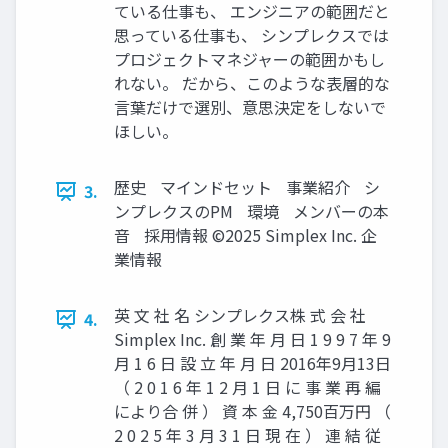
ている仕事も、 エンジニアの範囲だと
思っている仕事も、 シンプレクスでは
プロジェクトマネジャーの範囲かもし
れない。 だから、このような表層的な
言葉だけで選別、意思決定をしないで
ほしい。
歴史 マインドセット 事業紹介 シ
3.
ンプレクスのPM 環境 メンバーの本
音 採用情報 ©2025 Simplex Inc. 企
業情報
英 文 社 名 シンプレクス株 式 会 社
4.
Simplex Inc. 創 業 年 月 日 1 9 9 7 年 9
月 1 6 日 設 立 年 月 日 2016年9月13日
（ 2 0 1 6 年 1 2 月 1 日 に 事 業 再 編
により合 併 ） 資 本 金 4,750百万円 （
2 0 2 5 年 3 月 3 1 日 現 在 ） 連 結 従