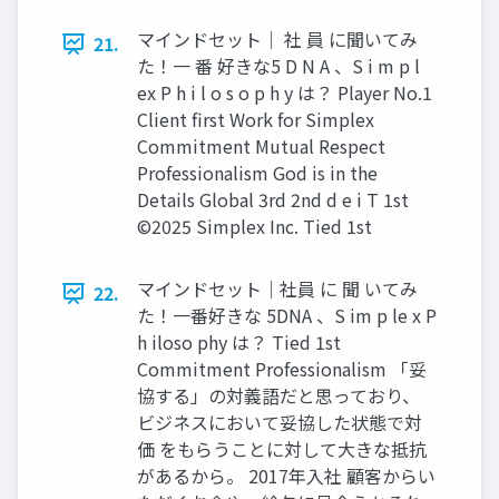
マインドセット｜ 社 員 に聞いてみ
21.
た！一 番 好きな5 D N A 、S i m p l
ex P h i l o s o p h y は？ Player No.1
Client first Work for Simplex
Commitment Mutual Respect
Professionalism God is in the
Details Global 3rd 2nd d e i T 1st
©2025 Simplex Inc. Tied 1st
マインドセット｜社員 に 聞 いてみ
22.
た！一番好きな 5DNA 、S im p le x P
h iloso phy は？ Tied 1st
Commitment Professionalism 「妥
協する」の対義語だと思っており、
ビジネスにおいて妥協した状態で対
価 をもらうことに対して大きな抵抗
があるから。 2017年入社 顧客からい