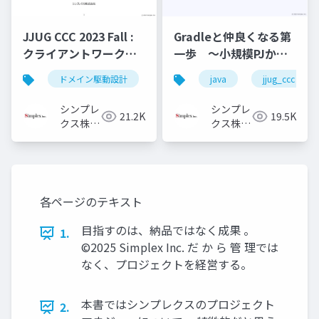
Gradleと仲良くなる第
JJUG CCC 2023 Fall :
一歩 ～小規模PJから
クライアントワークで
大規模PJへ～
ドメイン駆動設計を活
java
jjug_ccc
ドメイン駆動設計
ddd
java
用してみてた
シンプレ
シンプレ
19.5K
21.2K
クス株式
クス株式
会社
会社
各ページのテキスト
目指すのは、納品ではなく成果 。
1.
©2025 Simplex Inc. だ か ら 管 理では
なく、プロジェクトを経営する。
本書ではシンプレクスのプロジェクト
2.