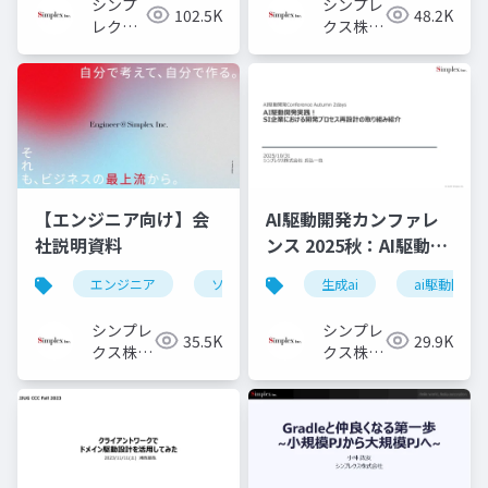
シンプ
シンプレ
102.5K
48.2K
レクス
クス株式
株式会
会社
社
【エンジニア向け】会
AI駆動開発カンファレ
社説明資料
ンス 2025秋：AI駆動開
発実践！ SI企業におけ
エンジニア
ソフトウェアエンジニア
生成ai
フロントエ
ai駆動開発
る開発プロセス再設計
の取り組み紹介
シンプレ
シンプレ
35.5K
29.9K
クス株式
クス株式
会社
会社