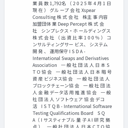
業 員 数 1,792名 （ 2 0 2 5 年 4 月 1 日
現 在 ） グル ープ 会 社 Xspear
Consulting 株 式 会 社 株主 事 内容
加盟団体 業 Deep Percept 株 式 会
社 シンプレクス・ホ ールディングス
株 式 会 社 （ 出 資 比 率 1 0 0 ％ ） コ
ンサルティングサー ビス、 システム
開 発 、 運用保守 I S D A -
International Swaps and Derivatives
Association 一 般 社 団 法 人 日 本 S
T O 協 会 一 般 社 団 法 人 日 本 暗 号
資 産 ビジネス協 会 一 般 社 団 法 人
ブロックチェーン協 会 一 般 社 団 法
人 金 融 データ活 用 推 進 協 会 一 般
社 団 法 人 ソフトウェア 協 会 デコ
活 I S T Q B - International Software
Testing Qualifications Board S Q
A（ I サスティナブル 量 子 A I 研 究 拠
点 ） 一 般 社 団 法 人 日 本 C T O 協