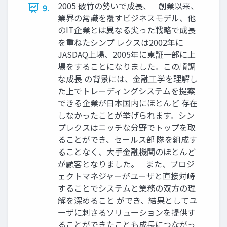
2005 破竹の勢いで成長、 創業以来、
9.
業界の常識を覆すビジネスモデル、他
のIT企業とは異なる尖った戦略で成長
を重ねたシンプ レクスは2002年に
JASDAQ上場、2005年に東証一部に上
場をすることになりました。この順調
な成長 の背景には、金融工学を理解し
た上でトレーディングシステムを提案
できる企業が日本国内にほとんど 存在
しなかったことが挙げられます。シン
プレクスはニッチな分野でトップを取
ることができ、セールス部 隊を組成す
ることなく、大手金融機関のほとんど
が顧客となりました。 また、プロジ
ェクトマネジャーがユーザと直接対峙
することでシステムと業務の双方の理
解を深めること ができ、結果としてユ
ーザに刺さるソリューションを提供す
ることができたことも成長につながっ