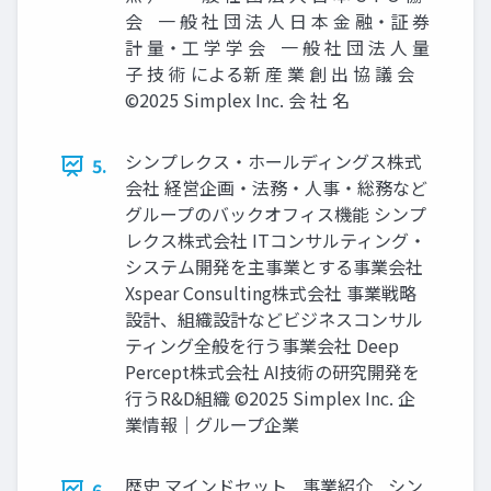
会 一 般 社 団 法 人 日 本 金 融・証 券
計 量・工 学 学 会 一 般 社 団 法 人 量
子 技 術 による新 産 業 創 出 協 議 会
©2025 Simplex Inc. 会 社 名
シンプレクス・ホールディングス株式
5.
会社 経営企画・法務・人事・総務など
グループのバックオフィス機能 シンプ
レクス株式会社 ITコンサルティング・
システム開発を主事業とする事業会社
Xspear Consulting株式会社 事業戦略
設計、組織設計などビジネスコンサル
ティング全般を行う事業会社 Deep
Percept株式会社 AI技術の研究開発を
行うR&D組織 ©2025 Simplex Inc. 企
業情報｜グループ企業
歴史 マインドセット 事業紹介 シン
6.