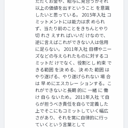
ただくお金や、給与に見合うかそれ
以上の価値を出すということ を意識
したいと思っている。 2015年入社 コ
ミットメントには能力は求 められ
ず、当たり前のことをきちんとやり
切 れさ えすれ ばいいだ けなので、
逆に言えばこれができない人は信用
に足らない。 2011年入社 目標やニー
ズなどの与えられたものに対するコ
ミットだ けでなく、役割とし 約束 で
きる範囲 を決 める、決 めた 範囲 は
やり遂げる、やり遂げられない 場 合
は 早 めにエスカレー ションする。こ
れができないと長期 的に 一緒 に 働
け 自ら ないため。 2011年入社 て自
らが担うべき責任を自らで定義した
上でそこにもコミットしていく幅広
さがあり、それを常に自律的に行っ
ていくという言葉として