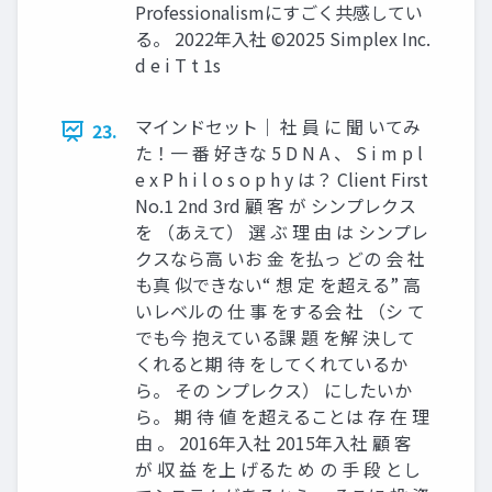
Professionalismにすごく共感してい
る。 2022年入社 ©2025 Simplex Inc.
d e i T t 1s
マインドセット｜ 社 員 に 聞 いてみ
23.
た！一 番 好きな 5 D N A 、 S i m p l
e x P h i l o s o p h y は？ Client First
No.1 2nd 3rd 顧 客 が シンプレクス
を （あえて） 選 ぶ 理 由 は シンプレ
クスなら高 いお 金 を払っ どの 会 社
も真 似できない“ 想 定 を超える” 高
いレベルの 仕 事 をする会 社 （シ て
でも今 抱えている課 題 を解 決して
くれると期 待 をしてくれているか
ら。 その ンプレクス） にしたいか
ら。 期 待 値 を超えることは 存 在 理
由 。 2016年入社 2015年入社 顧 客
が 収 益 を上 げるた め の 手 段 とし