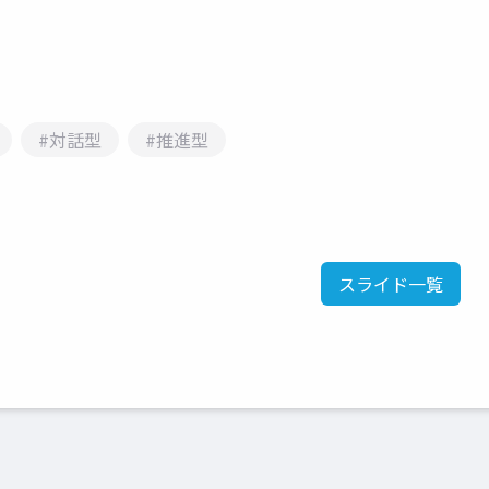
#対話型
#推進型
スライド一覧