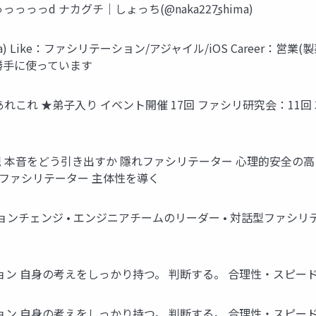
っd ナカグチ｜しょっち(@naka227̲shima)
ma) Like：ファシリテーション/アジャイル/iOS Career：営業(製
勝手に使っています
これ ★弟子入り イベント開催 17回 ファシリ研究会：11回 3
本音をどう引き出すか 隱れファシリテーター 心理的安全の高
型ファシリテーター 主体性を導く
ンチェンジ • エンジニアチームのリーダー • 対話型ファシリテ
ン 自身の考えをしっかり持つ。 判断する。 合理性・スピー
ン 自身の考えをしっかり持つ。 判断する。 合理性・スピー