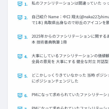
私のファシリテーションは間違っていた っっっっっ
1.
自己紹介 Name：中口 翔太(@naka227̲shi
2.
で1本) 鳥取県出身なので砂丘のアイコンを
2025年からのファシリテーションに関するあれ
3.
本 技術書典執筆 1冊
大事にしているファシリテーションの価値観 
4.
全員の意見を 大事にする 健全な対立 対話
どこかしっくりきていなかった 当時 ポジショ
5.
にポジションチェンジした
PMになって求められていたファシリテーショ
6.
PMになって求められていたファシリテーショ