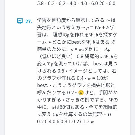
5.8 - 6.2 - 6.2 - 4.0 - 4.0 - 6.0 26 - 6.0
学習を別角度から解釈してみる ～損
27.
失地形という考え方～ 𝒑 = 𝑾𝒙 + 𝒃 学
習は、 理想の𝒑を作れる𝑾, 𝒃を探すゲ
ーム ➢どこかにbestな𝑾, 𝒃はある ※
簡単のために、𝑝 = 𝑤𝑥を例に。 𝜟𝒑
（低いほど良い） 0.8 網羅的に𝑾, 𝒃を
変えて𝒑を測っていけば、 bestは見つ
けられる 0.6 • イメージとしては、右
のグラフが作れる 0.4 • 𝑤 = 1.0が
best. • こういうグラフを損失地形と
呼んだりする 0.2 • 😢けど、手間がか
かりすぎる • さっきの例ですら、𝑾の
中に、𝑤は60個もある • 全てを網羅的
に変えて𝒑を計算するのは無理… 𝑶
0.2 0.4 0.6 0.8 1.0 27 1.2 𝑤