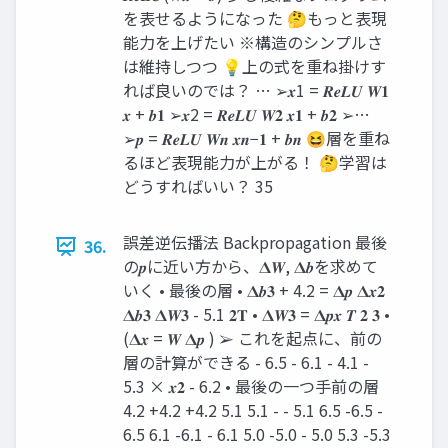
を表せるようになった 🤔もっと表現
能力を上げたい ※構造のシンプルさ
は維持しつつ 💡上の式を重ね掛けす
れば良いのでは？ … ➢𝒙1 = 𝑹𝒆𝑳𝑼 𝑾𝟏
𝒙 + 𝒃𝟏 ➢𝒙2 = 𝑹𝒆𝑳𝑼 𝑾𝟐 𝒙𝟏 + 𝒃𝟐 ➢…
➢𝒑 = 𝑹𝒆𝑳𝑼 𝑾𝒏 𝒙𝒏−𝟏 + 𝒃𝒏 😆層を重ね
るほど表現能力が上がる！ 🤔学習は
どうすればいい？ 35
誤差逆伝播法 Backpropagation 最後
36.
の𝒑に近い方から、𝚫𝑾, 𝚫𝒃を求めて
いく • 最後の層 • 𝚫𝒃𝟑 + 4.2 = 𝚫𝒑 𝚫𝒙𝟐
𝚫𝒃𝟑 𝚫𝑾𝟑 - 5.1 𝟐𝐓 • 𝚫𝑾𝟑 = 𝚫𝒑𝒙 𝑻 𝟐 𝟑 •
(𝚫𝒙 = 𝑾 𝚫𝒑 ) ➢ これを起点に、前の
層の計算ができる - 6.5 - 6.1 - 4.1 -
5.3 × 𝒙𝟐 - 6.2 • 最後の一つ手前の層
4.2 +4.2 +4.2 5.1 5.1 - - 5.1 6.5 -6.5 -
6.5 6.1 -6.1 - 6.1 5.0 -5.0 - 5.0 5.3 -5.3