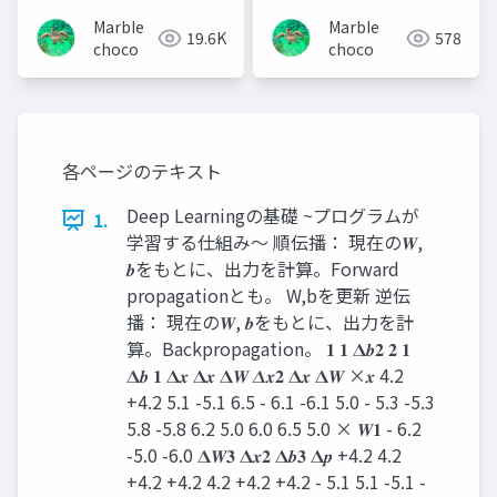
Backdoor Attack
MarbIe
MarbIe
19.6K
578
choco
choco
各ページのテキスト
Deep Learningの基礎 ~プログラムが
1.
学習する仕組み～ 順伝播： 現在の𝑾,
𝒃をもとに、出力を計算。Forward
propagationとも。 W,bを更新 逆伝
播： 現在の𝑾, 𝒃をもとに、出力を計
算。Backpropagation。 𝟏 𝟏 𝚫𝒃𝟐 𝟐 𝟏
𝚫𝒃 𝟏 𝚫𝒙 𝚫𝒙 𝚫𝑾 𝜟𝒙𝟐 𝚫𝒙 𝚫𝑾 ×𝒙 4.2
+4.2 5.1 -5.1 6.5 - 6.1 -6.1 5.0 - 5.3 -5.3
5.8 -5.8 6.2 5.0 6.0 6.5 5.0 × 𝑾𝟏 - 6.2
-5.0 -6.0 𝚫𝑾𝟑 𝚫𝒙𝟐 𝚫𝒃𝟑 𝚫𝒑 +4.2 4.2
+4.2 +4.2 4.2 +4.2 +4.2 - 5.1 5.1 -5.1 -