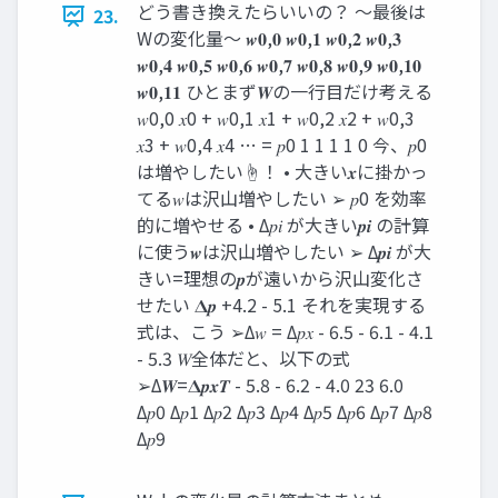
どう書き換えたらいいの？ ～最後は
23.
Wの変化量～ 𝒘𝟎,𝟎 𝒘𝟎,𝟏 𝒘𝟎,𝟐 𝒘𝟎,𝟑
𝒘𝟎,𝟒 𝒘𝟎,𝟓 𝒘𝟎,𝟔 𝒘𝟎,𝟕 𝒘𝟎,𝟖 𝒘𝟎,𝟗 𝒘𝟎,𝟏𝟎
𝒘𝟎,𝟏𝟏 ひとまず𝑾の一行目だけ考える
𝑤0,0 𝑥0 + 𝑤0,1 𝑥1 + 𝑤0,2 𝑥2 + 𝑤0,3
𝑥3 + 𝑤0,4 𝑥4 … = 𝑝0 1 1 1 1 0 今、𝑝0
は増やしたい☝！ • 大きい𝒙に掛かっ
てる𝑤は沢山増やしたい ➢ 𝑝0 を効率
的に増やせる • Δ𝑝𝑖 が大きい𝒑𝒊 の計算
に使う𝒘は沢山増やしたい ➢ Δ𝒑𝒊 が大
きい=理想の𝒑が遠いから沢山変化さ
せたい 𝚫𝒑 +4.2 - 5.1 それを実現する
式は、こう ➢Δ𝑤 = Δ𝑝𝑥 - 6.5 - 6.1 - 4.1
- 5.3 𝑊全体だと、以下の式
➢Δ𝑾=𝚫𝒑𝒙𝑻 - 5.8 - 6.2 - 4.0 23 6.0
Δ𝑝0 Δ𝑝1 Δ𝑝2 Δ𝑝3 Δ𝑝4 Δ𝑝5 Δ𝑝6 Δ𝑝7 Δ𝑝8
Δ𝑝9