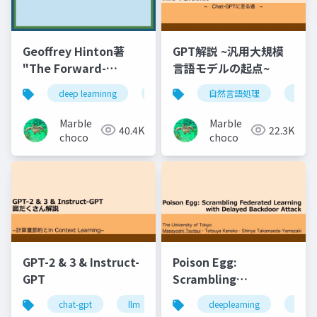
Geoffrey Hinton著
GPT解説 ~汎用大規模
"The Forward-
言語モデルの起点~
Forwardアルゴリズ
deep learninng
深層学習
自然言語処理
google brain
chat-
g
ム" まとめ
MarbIe
MarbIe
40.4K
22.3K
choco
choco
GPT-2 & 3 & Instruct-
Poison Egg:
GPT
Scrambling
Federated Learning
chat-gpt
llm
深層学習
deeplearning
大規模言語モデル
back
with Delayed