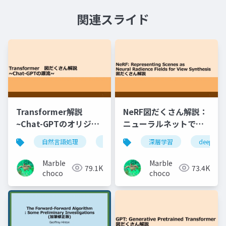
関連スライド
Transformer解説
NeRF図だくさん解説：
~Chat-GPTのオリジン
ニューラルネットで自
を理解する~
由視点画像を生成しよ
自然言語処理
chat-gpt
深層学習
transformer
deep lear
llm
う
MarbIe
MarbIe
79.1K
73.4K
choco
choco