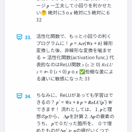
ージ 𝒑 一工夫して小回りを利かせた
い🤔 絶対に5 o 𝒙 絶対に5 絶対に６
32
活性化関数で、もっと小回りの利く
33.
プログラムに！ 𝒑 = 𝑨𝒄𝒕(𝑾𝒙 + 𝒃) 線形
変換した後、非線形な変換を噛ませ
る ➢ 活性化関数(activation func.) 代
表的なのはReLU関数 𝑥 (𝑥 ≥ 0) 𝑅𝑒𝐿𝑈
𝑥 = ቊ 0 (𝑥 < 0) 𝒑 o 𝒙 ✅些細な差によ
る違いに敏感になった 33
ちなみに、ReLUがあっても学習はで
34.
きるの？ 𝒑′ = 𝑾𝒙 + 𝒃 𝒑 = 𝑹𝒆𝑳𝑼(𝒑′) 𝑾
できます！ 流れとしては、 1. 𝒑と理
想の𝒑から、 𝚫𝒑を計算 2. 𝚫𝒑の要素の
うち、 𝒑で０だった箇所を、 ０で埋
めたものが𝚫𝒑′ ➢ 𝒑の値がいくつで