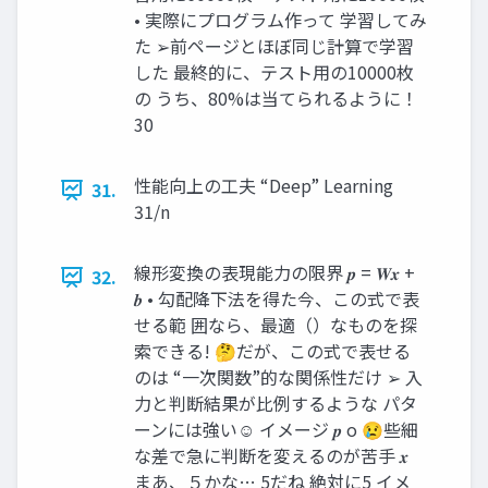
• 実際にプログラム作って 学習してみ
た ➢前ページとほぼ同じ計算で学習
した 最終的に、テスト用の10000枚
の うち、80%は当てられるように！
30
性能向上の工夫 “Deep” Learning
31.
31/n
線形変換の表現能力の限界 𝒑 = 𝑾𝒙 +
32.
𝒃 • 勾配降下法を得た今、この式で表
せる範 囲なら、最適（）なものを探
索できる! 🤔だが、この式で表せる
のは “一次関数”的な関係性だけ ➢ 入
力と判断結果が比例するような パタ
ーンには強い☺ イメージ 𝒑 o 😢些細
な差で急に判断を変えるのが苦手 𝒙
まあ、５かな… 5だね 絶対に5 イメ