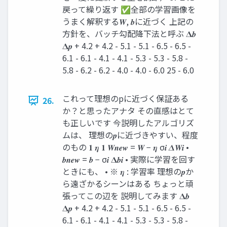
戻って繰り返す ✅全部の学習画像を
うまく解釈する𝑾, 𝒃に近づく 上記の
方針を、バッチ勾配降下法と呼ぶ 𝚫𝒃
𝚫𝒑 + 4.2 + 4.2 - 5.1 - 5.1 - 6.5 - 6.5 -
6.1 - 6.1 - 4.1 - 4.1 - 5.3 - 5.3 - 5.8 -
5.8 - 6.2 - 6.2 - 4.0 - 4.0 - 6.0 25 - 6.0
これって理想のpに近づく保証ある
26.
か？と思ったアナタ その直感はとて
も正しいです 今説明したアルゴリズ
ムは、 理想の𝒑に近づきやすい、程度
のもの 𝟏 𝜼 𝟏 𝑾𝒏𝒆𝒘 = 𝑾 − 𝜼 σ𝒊 𝜟𝑾𝒊 •
𝒃𝒏𝒆𝒘 = 𝒃 − σ𝒊 𝚫𝒃𝒊 • 実際に学習を回す
ときにも、 • ※ 𝜼 : 学習率 理想の𝒑か
ら遠ざかるシーンはある ちょっと頑
張ってこの辺を 説明してみます 𝚫𝒃
𝚫𝒑 + 4.2 + 4.2 - 5.1 - 5.1 - 6.5 - 6.5 -
6.1 - 6.1 - 4.1 - 4.1 - 5.3 - 5.3 - 5.8 -