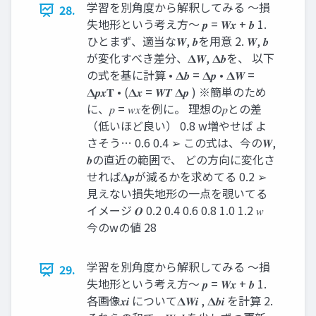
学習を別角度から解釈してみる ～損
28.
失地形という考え方～ 𝒑 = 𝑾𝒙 + 𝒃 1.
ひとまず、適当な𝑾, 𝒃を用意 2. 𝑾, 𝒃
が変化すべき差分、𝚫𝑾, 𝚫𝒃を、 以下
の式を基に計算 • 𝚫𝒃 = 𝚫𝒑 • 𝚫𝑾 =
𝚫𝒑𝒙𝐓 • (𝚫𝒙 = 𝑾𝑻 𝚫𝒑 ) ※簡単のため
に、𝑝 = 𝑤𝑥を例に。 理想の𝑝との差
（低いほど良い） 0.8 w増やせば よ
さそう… 0.6 0.4 ➢ この式は、今の𝑾,
𝒃の直近の範囲で、 どの方向に変化さ
せれば𝚫𝒑が減るかを求めてる 0.2 ➢
見えない損失地形の一点を覗いてる
イメージ 𝑶 0.2 0.4 0.6 0.8 1.0 1.2 𝑤
今のwの値 28
学習を別角度から解釈してみる ～損
29.
失地形という考え方～ 𝒑 = 𝑾𝒙 + 𝒃 1.
各画像𝒙𝒊 について𝚫𝑾𝒊 , 𝚫𝒃𝒊 を計算 2.