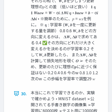
それらの和で、𝑾, 𝒃を少しずつ更新
理想の𝑝との差 （低いほど良い） 𝟏 𝜼
𝟏 𝑾𝒏𝒆𝒘 = 𝑾 − σ𝒊 𝜟𝑾𝒊 𝜼 • 𝒃𝒏𝒆𝒘 = 𝒃 − σ𝒊
𝚫𝒃𝒊 • ※簡単のために、𝑝 = 𝑤𝑥を例
に。 ※ 𝜼 : 学習率 (𝑾, 𝒃を一度に更新
する量を調節） 0.8 0.6 𝑾, 𝒃をどの方
向に変えるかは、 𝚫𝑾, 𝚫𝒃で求めてあ
る 0.4 ✅その方向にどれだけ大きく
変えるかを決めるのが学習率 0.2 そ
して𝑾, 𝒃更新したら、 また𝚫𝑾, 𝚫𝒃を
計算して損失地形を覗く 𝑶 ➢ そのた
め、更新のたびに理想の𝒑に近づく保
証はない 0.2 0.4 0.6 今のw 0.8 1.0 1.2
次のw この歩幅を学習率で調整29 𝑤
本当にこれで学習できるのか、実験
30.
で確かめよう • MNIST dataset ➢公
開されてる手書き数字の画像集 ➢学
習用に60000枚 ➢テスト用に10000枚