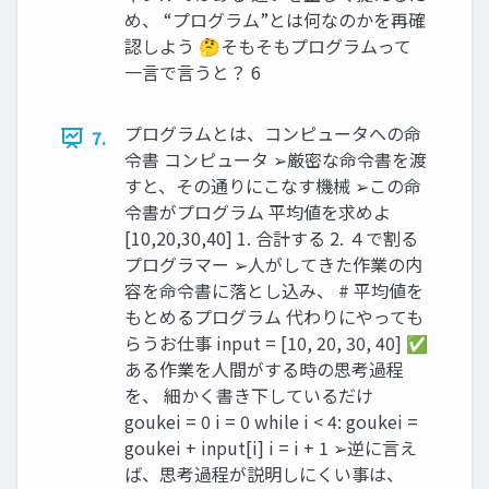
め、 “プログラム”とは何なのかを再確
認しよう 🤔そもそもプログラムって
一言で言うと？ 6
プログラムとは、コンピュータへの命
7.
令書 コンピュータ ➢厳密な命令書を渡
すと、その通りにこなす機械 ➢この命
令書がプログラム 平均値を求めよ
[10,20,30,40] 1. 合計する 2. ４で割る
プログラマー ➢人がしてきた作業の内
容を命令書に落とし込み、 # 平均値を
もとめるプログラム 代わりにやっても
らうお仕事 input = [10, 20, 30, 40] ✅
ある作業を人間がする時の思考過程
を、 細かく書き下しているだけ
goukei = 0 i = 0 while i < 4: goukei =
goukei + input[i] i = i + 1 ➢逆に言え
ば、思考過程が説明しにくい事は、