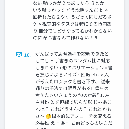
ない 輪っかが２つあったら ８とか…
いや輪っかって どう説明すんだよ ４
回折れたら２やな ５だって同じだろボ
ケ ➢視覚的なタスクは特にその傾向あ
り 自分でもどうやってるかわからない
のに 命令書なんて作れない！ 9
がんばって思考過程を説明できたと
10.
しても… 手書きのランダム性に対応
しきれない • 形のバリエーション • 書
き損じによるノイズ • 回転 etc. ➢人
が考えたロジックを書き下す、 従来
通りの手法では限界がある 僕らの
考えたさいきょうの “0の定義” 1. 左
右対称 2. を直線で結んだ形 じゃあこ
れは？ これどうすんの？ これとかも
さ～ 🤔根本的にアプローチを変える
必要性 え… あ… お前どっちの味方だ