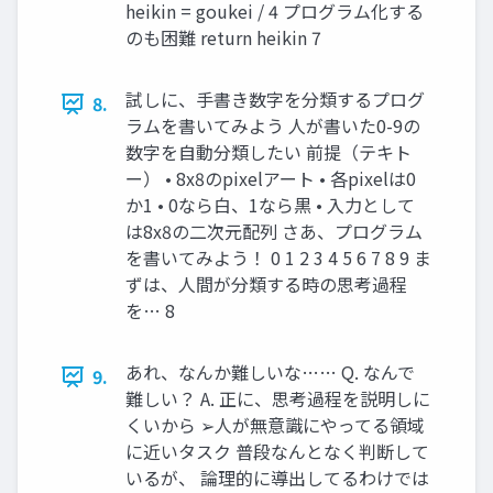
heikin = goukei / 4 プログラム化する
のも困難 return heikin 7
試しに、手書き数字を分類するプログ
8.
ラムを書いてみよう 人が書いた0-9の
数字を自動分類したい 前提（テキト
ー） • 8x8のpixelアート • 各pixelは0
か1 • 0なら白、1なら黒 • 入力として
は8x8の二次元配列 さあ、プログラム
を書いてみよう！ 0 1 2 3 4 5 6 7 8 9 ま
ずは、人間が分類する時の思考過程
を… 8
あれ、なんか難しいな…… Q. なんで
9.
難しい？ A. 正に、思考過程を説明しに
くいから ➢人が無意識にやってる領域
に近いタスク 普段なんとなく判断して
いるが、 論理的に導出してるわけでは