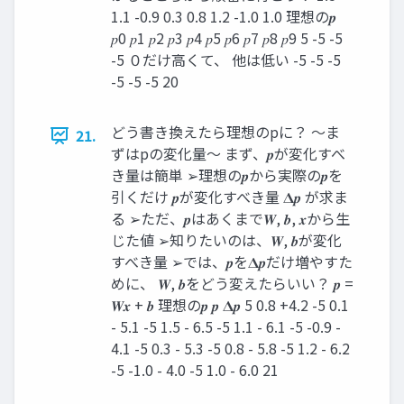
1.1 -0.9 0.3 0.8 1.2 -1.0 1.0 理想の𝒑
𝑝0 𝑝1 𝑝2 𝑝3 𝑝4 𝑝5 𝑝6 𝑝7 𝑝8 𝑝9 5 -5 -5
-5 ０だけ高くて、 他は低い -5 -5 -5
-5 -5 -5 20
どう書き換えたら理想のpに？ ～ま
21.
ずはpの変化量～ まず、𝒑が変化すべ
き量は簡単 ➢理想の𝒑から実際の𝒑を
引くだけ 𝒑が変化すべき量 𝚫𝒑 が求ま
る ➢ただ、𝒑はあくまで𝑾, 𝒃, 𝒙から生
じた値 ➢知りたいのは、𝑾, 𝒃が変化
すべき量 ➢では、𝒑を𝚫𝒑だけ増やすた
めに、 𝑾, 𝒃をどう変えたらいい？ 𝒑 =
𝑾𝒙 + 𝒃 理想の𝒑 𝒑 𝚫𝒑 5 0.8 +4.2 -5 0.1
- 5.1 -5 1.5 - 6.5 -5 1.1 - 6.1 -5 -0.9 -
4.1 -5 0.3 - 5.3 -5 0.8 - 5.8 -5 1.2 - 6.2
-5 -1.0 - 4.0 -5 1.0 - 6.0 21