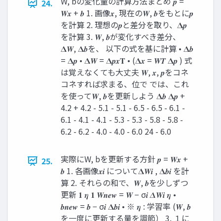
W, bの変化量の計算方法まとめ 𝒑 =
24.
𝑾𝒙 + 𝒃 1. 画像𝒙, 現在の𝑾, 𝒃をもとに𝒑
を計算 2. 理想の𝒑と差分を取り、𝚫𝒑
を計算 3. 𝑾, 𝒃が変化すべき差分、
𝚫𝑾, 𝚫𝒃を、 以下の式を基に計算 • 𝚫𝒃
= 𝚫𝒑 • 𝚫𝑾 = 𝚫𝒑𝒙𝐓 • (𝚫𝒙 = 𝑾𝑻 𝚫𝒑 ) 式
は覚えなくても大丈夫 𝑾, 𝒙, 𝒑をコネ
コネすれば求まる、位で では、これ
を使って𝑾, 𝒃を更新しよう 𝚫𝒃 𝚫𝒑 +
4.2 + 4.2 - 5.1 - 5.1 - 6.5 - 6.5 - 6.1 -
6.1 - 4.1 - 4.1 - 5.3 - 5.3 - 5.8 - 5.8 -
6.2 - 6.2 - 4.0 - 4.0 - 6.0 24 - 6.0
実際にW, bを更新する方針 𝒑 = 𝑾𝒙 +
25.
𝒃 1. 各画像𝒙𝒊 について𝚫𝑾𝒊 , 𝚫𝒃𝒊 を計
算 2. それらの和で、𝑾, 𝒃を少しずつ
更新 𝟏 𝜼 𝟏 𝑾𝒏𝒆𝒘 = 𝑾 − σ𝒊 𝜟𝑾𝒊 𝜼 •
𝒃𝒏𝒆𝒘 = 𝒃 − σ𝒊 𝚫𝒃𝒊 • ※ 𝜼 : 学習率 (𝑾, 𝒃
を一度に更新する量を調節） 3. １に