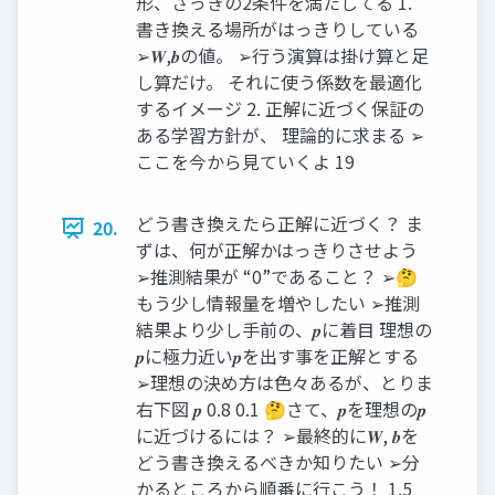
形、さっきの2条件を満たしてる 1.
書き換える場所がはっきりしている
➢𝑾,𝒃の値。 ➢行う演算は掛け算と足
し算だけ。 それに使う係数を最適化
するイメージ 2. 正解に近づく保証の
ある学習方針が、 理論的に求まる ➢
ここを今から見ていくよ 19
どう書き換えたら正解に近づく？ ま
20.
ずは、何が正解かはっきりさせよう
➢推測結果が “0”であること？ ➢🤔
もう少し情報量を増やしたい ➢推測
結果より少し手前の、𝒑に着目 理想の
𝒑に極力近い𝒑を出す事を正解とする
➢理想の決め方は色々あるが、とりま
右下図 𝒑 0.8 0.1 🤔さて、𝒑を理想の𝒑
に近づけるには？ ➢最終的に𝑾, 𝒃を
どう書き換えるべきか知りたい ➢分
かるところから順番に行こう！ 1.5