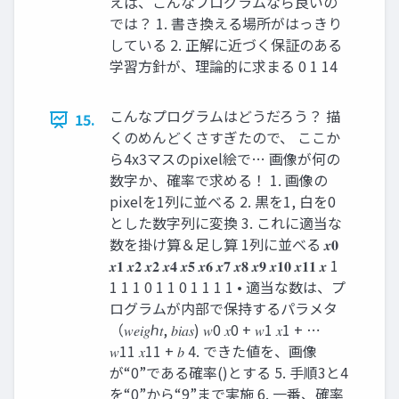
えば、こんなプログラムなら良いの
では？ 1. 書き換える場所がはっきり
している 2. 正解に近づく保証のある
学習方針が、理論的に求まる 0 1 14
こんなプログラムはどうだろう？ 描
15.
くのめんどくさすぎたので、 ここか
ら4x3マスのpixel絵で… 画像が何の
数字か、確率で求める！ 1. 画像の
pixelを1列に並べる 2. 黒を1, 白を0
とした数字列に変換 3. これに適当な
数を掛け算＆足し算 1列に並べる 𝒙𝟎
𝒙𝟏 𝒙𝟐 𝒙𝟐 𝒙𝟒 𝒙𝟓 𝒙𝟔 𝒙𝟕 𝒙𝟖 𝒙𝟗 𝒙𝟏𝟎 𝒙𝟏𝟏 𝒙 1
1 1 1 0 1 1 0 1 1 1 1 • 適当な数は、プ
ログラムが内部で保持するパラメタ
（𝑤𝑒𝑖𝑔ℎ𝑡, 𝑏𝑖𝑎𝑠) 𝑤0 𝑥0 + 𝑤1 𝑥1 + ⋯
𝑤11 𝑥11 + 𝑏 4. できた値を、画像
が“0”である確率()とする 5. 手順3と4
を“0”から“9”まで実施 6. 一番、確率