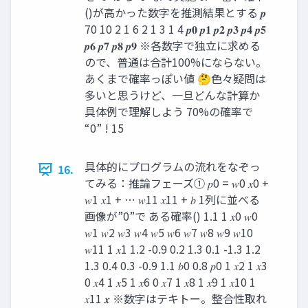
()が高かった数字を推測結果とする 𝒑
70 10 2 1 6 2 1 3 1 4 𝒑𝟎 𝒑𝟏 𝒑𝟐 𝒑𝟑 𝒑𝟒 𝒑𝟓
𝒑𝟔 𝒑𝟕 𝒑𝟖 𝒑𝟗 ※各数字で独立に求める
ので、普通は合計100%にならない。
あくまで確率っぽい値 🤔色々疑問は
多いと思うけど、一旦どんな計算か
具体例で理解しよう 70%の確率で
“0” ! 15
具体的にプログラムの流れをなぞっ
16.
てみる：推論フェーズ① 𝑝0 = 𝑤0 𝑥0 +
𝑤1 𝑥1 + ⋯ 𝑤11 𝑥11 + 𝑏 1列に並べる
画像が”0”で ある確率() 1.1 1 𝑥0 𝑤0
𝑤1 𝑤2 𝑤3 𝑤4 𝑤5 𝑤6 𝑤7 𝑤8 𝑤9 𝑤10
𝑤11 1 𝑥1 1.2 -0.9 0.2 1.3 0.1 -1.3 1.2
1.3 0.4 0.3 -0.9 1.1 𝑏0 0.8 𝑝0 1 𝑥2 1 𝑥3
0 𝑥4 1 𝑥5 1 𝑥6 0 𝑥7 1 𝑥8 1 𝑥9 1 𝑥10 1
𝑥11 𝒙 ※数字はテキトー。整合性取れ