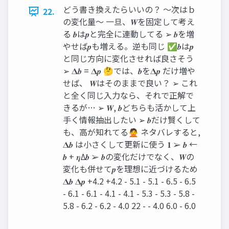
どう書き換えたらいいの？ ～次はｂ
22.
の変化量～ 一旦、𝑾を固定して考え
る 𝒃は𝒑と完全に連動してる ➢ 𝒃を増
やせば𝒑も増える。逆も同じ ✅𝒃は𝒑
と同じ方向に変化させれば良さそう
➢ 𝚫𝒃 = 𝚫𝒑 🤔では、𝒃を𝚫𝒑 だけ増や
せば、 𝑾はそのままで良い？ ➢ これ
と全く同じ入力なら、それで正解で
きるが… ➢ 𝑾, 𝒃どちらも活かして上
手く情報抽出したい ➢ 𝒃だけ賢くして
も、高が知れてる🙅 ネタバレすると,
𝚫𝒃 は小さくして更新に使う 𝟏 ➢ 𝒃 ←
𝒃 + 𝜼Δ𝒃 ➢ 𝒃の変化だけでなく、𝑾の
変化も併せて𝒑を理想に近づけるため
𝚫𝒃 𝚫𝒑 +4.2 +4.2 - 5.1 - 5.1 - 6.5 - 6.5
- 6.1 - 6.1 - 4.1 - 4.1 - 5.3 - 5.3 - 5.8 -
5.8 - 6.2 - 6.2 - 4.0 22 - - 4.0 6.0 - 6.0