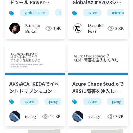
ドツール Power
GlobalAzure2023ショ
Platform とは？ 相乗
ートセッション資料 ～
globalazure
jazug
azure
microsoft
効果でAzure での開発
Azure Virtual
をもっと素早く簡単
Desktopの体感的最近
Kumiko
Daisuke
10K
3.8K
に！ - Global Azure
事情～
Mukai
Iwai
Japan 2024
AKS/ACA+KEDAでイベ
Azure Chaos Studioで
ントドリブンにコンテ
AKSに障害を注入して
ナを起動しよう
みた
azure
jazug
azure
jazug
ussvgr
10.8K
ussvgr
3.7K