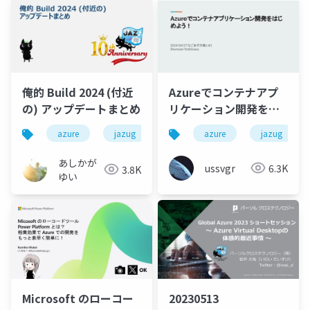
俺的 Build 2024 (付近
Azureでコンテナアプ
の) アップデートまとめ
リケーション開発をは
じめよう！
azure
jazug
microsoft
azure
jazug
あしかが
ussvgr
6.3K
3.8K
ゆい
Microsoft のローコー
20230513