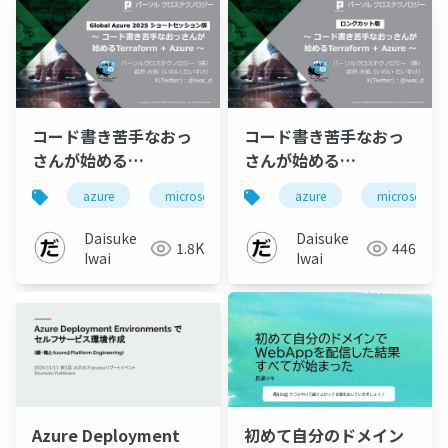
コード書き苦手なおっ
コード書き苦手なおっ
さんが始める
さんが始める
Terraform +
Terraform +
azure
microsoft
jazug
azure
terraform
microsoft
Azure【Global
Azure【ロングカット
Azure2025版】
版】
Daisuke
Daisuke
1.8K
446
Iwai
Iwai
Azure Deployment
初めて自分のドメイン