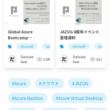
Global Azure
JAZUG 8周年イベント
Bootcamp
登壇資料
2019@Tokyo資料
microsoft
azure
jazug
microsoft
globalazure
azure
【ExpressRoute構築
でハメられた】
Daisuke
Daisuke
2.8K
521
Iwai
Iwai
#Azure
#クラウド
#JAZUG
#Azure Bastion
#Azure Virtual Desktop