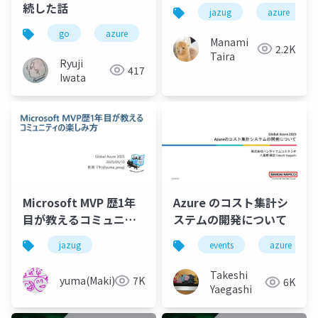
歩
続した話
jazug
azure
go
azure
python
jazug
azurech
Manami
2.2K
Taira
Ryuji
417
Iwata
Microsoft MVP 歴1年
Azure のコスト集計シ
目が教えるコミュニテ
ステムの開発について
ィの楽しみ方
jazug
events
azure
Takeshi
yuma(Maki)
7K
6K
Yaegashi