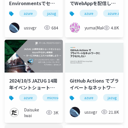
Environmentsでセル
でWebAppを配信した
フサービス環境作成
結果すべてが始まった
azure
jazug
azure
azure app se
ussvgr
684
yuma(Maki)
4.8K
2024/10/5 JAZUG 14周
GitHub Actions でプラ
年イベントショートセ
イベートなネットワー
ッション
クにアクセスしたい
azure
microsoft
jazug
azure
jazug
Daisuke
ussvgr
21.8K
3K
Iwai