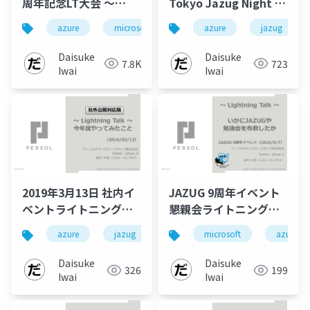
周年記念LT大会 ～
Tokyo Jazug Night 発
FSLogixのお話～
表資料
azure
microsoft
jazug
azure
avd
jazug
fslo
Daisuke
Daisuke
7.8K
723
Iwai
Iwai
2019年3月13日 社内イ
JAZUG 9周年イベント
ベントライトニングト
懇親会ライトニングト
ーク資料
ーク
azure
jazug
microsoft
azure
Daisuke
Daisuke
326
199
Iwai
Iwai