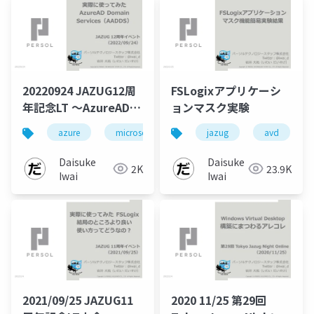
20220924 JAZUG12周
FSLogixアプリケーシ
年記念LT ～AzureAD
ョンマスク実験
Domain Servicesのお
azure
microsoft
jazug
jazug
avd
avd
話～
Daisuke
Daisuke
2K
23.9K
Iwai
Iwai
2021/09/25 JAZUG11
2020 11/25 第29回