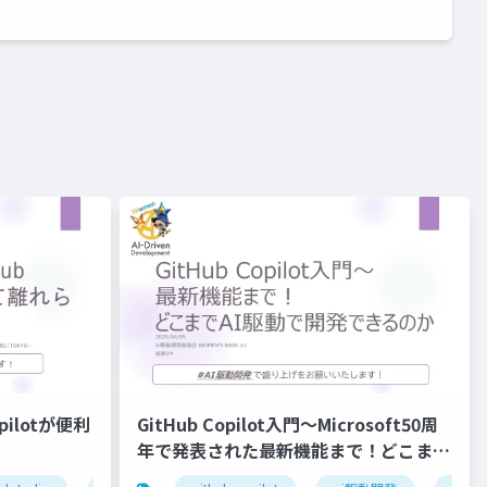
opilotが便利
GitHub Copilot入門～Microsoft50周
年で発表された最新機能まで！どこまで
AI駆動で開発できるのか