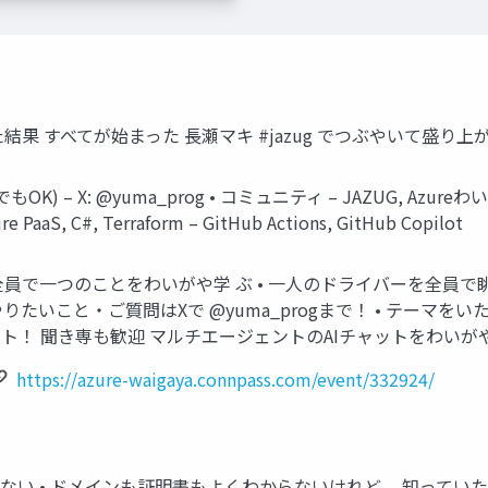
た結果 すべてが始まった 長瀬マキ #jazug でつぶやいて盛
 X: @yuma_prog • コミュニティ – JAZUG, Azureわいがや会, Ha
e PaaS, C#, Terraform – GitHub Actions, GitHub Copilot
全員で一つのことをわいがや学 ぶ • 一人のドライバーを全員で眺
やりたいこと・ご質問はXで @yuma_progまで！ • テーマをい
チ エージェント！ 聞き専も歓迎 マルチエージェントのAIチャットをわい
https://azure-waigaya.connpass.com/event/332924/
 ない • ドメインも証明書もよくわからないけれど、 知ってい