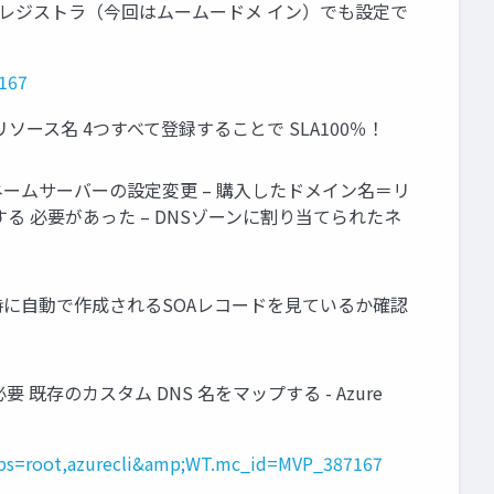
インレジストラ（今回はムームードメ イン）でも設定で
7167
＝リソース名 4つすべて登録することで SLA100％！
成 • ネームサーバーの設定変更 – 購入したドメイン名＝リ
る 必要があった – DNSゾーンに割り当てられたネ
ン作成時に自動で作成されるSOAレコードを見ているか確認
要 既存のカスタム DNS 名をマップする - Azure
?tabs=root,azurecli&amp;WT.mc_id=MVP_387167