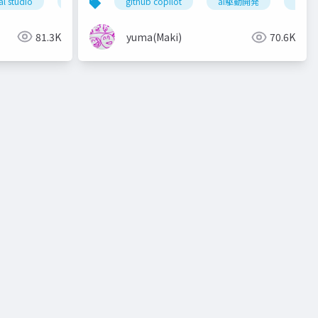
al studio
microsoft ignite
github universe
github copilot
ai駆動開発
ai co
81.3K
yuma(Maki)
70.6K