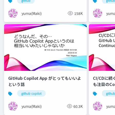
github
github
yuma(Maki)
158K
yuma
GitHub Copilot App がとってもいいよ
CI/CDに続く
という話
も注目のCon
github copilot
github
yuma(Maki)
60.3K
yuma