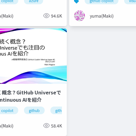
 copilot
azure
github copilot
visu
(Maki)
94.6K
yuma(Maki)
概念？GitHub Universeで
tinuous AIを紹介
 copilot
github
github next
(Maki)
58.4K