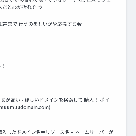
人だと心が折れそ う
証明書設置まで 行うのをわいがや応援する会
い！
購入できるが高い • ほしいドメインを検索して 購入！ ポイ
uudomain.com)
成 – 購入したドメイン名＝リソース名 – ネームサーバーが