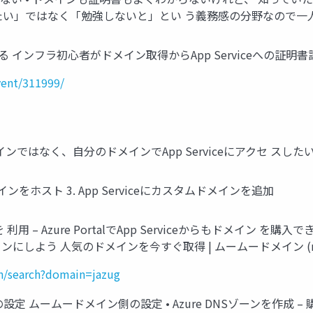
したい」ではなく「勉強しないと」とい う義務感の分野なので一
立てる インフラ初心者がドメイン取得からApp Serviceへの
vent/311999/
ドメインではなく、自分のドメインでApp Serviceにアクセ スした
ドメインをホスト 3. App Serviceにカスタムドメインを追加
用 – Azure PortalでApp Serviceからもドメイン を
しよう 人気のドメインを今すぐ取得 | ムームードメイン (muum
/search?domain=jazug
re側の設定 ムームードメイン側の設定 • Azure DNSゾーンを作