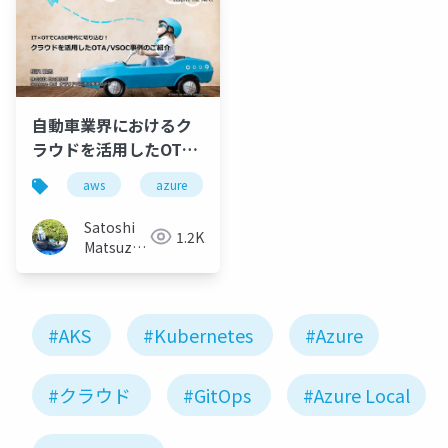
自動車業界におけるク
ラウドを活用したOTA
やVSOC事例のご紹介
aws
azure
lambda
aks
（v20220225）
Satoshi
1.2K
Matsuzawa
(Matt)
#AKS
#Kubernetes
#Azure
#クラウド
#GitOps
#Azure Local