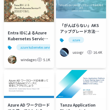
「がんばらない」AKS
アップグレード方法を
Entra IDによるAzure
考えよう
Kubernetes Service
azure
の認証認可強化
azure kubernetes service
aks
認証認可
en
ussvgr
16.4K
windagecat
5.1K
Azure AD ワークロード
Tanzu Application