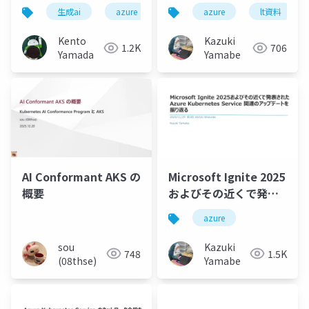
ラスターへのデプロイ
生成ai
azure
kubernetes
azure
.net
lt資料
方法の選択
Kento
Kazuki
1.2K
706
Yamada
Yamabe
AI Conformant AKS の
Microsoft Ignite 2025
概要
およびその近くで発表
されたAzure
azure
Kubernetes Service
関連のアップデートを
sou
Kazuki
748
1.5K
振り返る
(08thse)
Yamabe