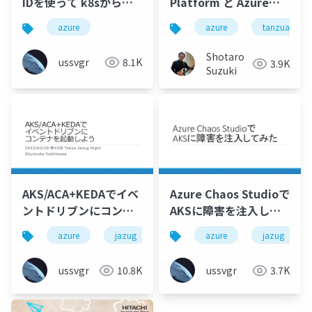
IDを使って k8sから
Platform と Azure
Azureリソースに安全
Spring Apps によるマ
azure
azure
tanzuapplic
にアクセスしよう
イクロサービスアプリ
ケーション開発のアジ
Shotaro
ussvgr
8.1K
3.9K
リティ向上
Suzuki
AKS/ACA+KEDAでイベ
Azure Chaos Studioで
ントドリブンにコンテ
AKSに障害を注入して
ナを起動しよう
みた
azure
jazug
azure
jazug
ussvgr
10.8K
ussvgr
3.7K