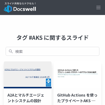
Ope
タグ #AKS に関するスライド
検索
A2Aとマルチエージェ
GitHub Actions を使っ
ントシステムの設計
たプライベートAKS ク