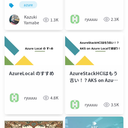
CD で始める AKS
azure
GitOps 入門
Kazuki
ryuuuu
2.3K
1.3K
Yamabe
AzureLocal のすすめ
AzureStackHCIはもう
古い！？AKS on Azure
Localで遊ぼう
ryuuuu
4.8K
ryuuuu
3.5K