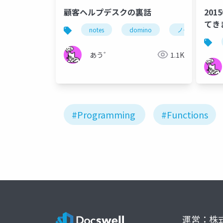
顧客ヘルプデスクの裏話
201
てきま
notes
domino
ノーツコンソー
repo
あう゛
1.1K
#Programming
#Functions
運営：株