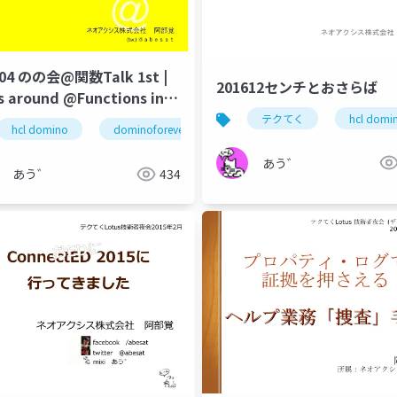
804 のの会@関数Talk 1st |
201612センチとおさらば
s around @Functions in
s and Domino
テクてく
hcl domi
ction
hcl domino
hcl domino
dominoforever
dominoforever
hcl notes
hcl notes
ずっとノーツ
hcl
あう゛
あう゛
434