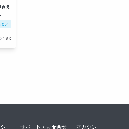
押さえ
法
notes consortium
設計負債
っとノーツ
hcl technologies
テクてく
notes
@関数
domino
hcl domino
開発技術
hcl not
1.8K
リシー
サポート・お問合せ
マガジン