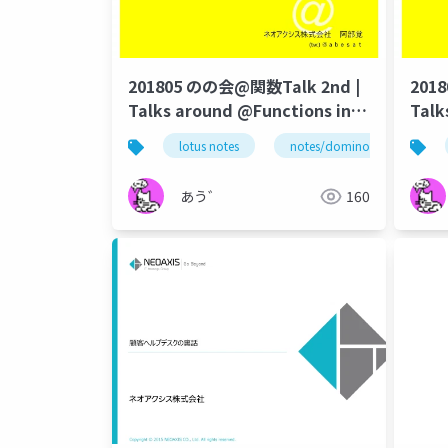
201805 のの会@関数Talk 2nd |
201
Talks around @Functions in
Talk
Notes and Domino
Note
lotus notes
notes/domino
@fun
あう゛
160