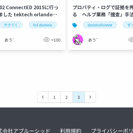
502 ConnectED 2015に行っ
プロパティ・ログで証拠を
した tektech orlando
る ヘルプ業務「捜査」手
シアム
hcl notes
hcl domino
hcl digital solutions
rt
テクてく
hcl domino
hcl notes
dominoforever
dominoforever
ず
あう゛
>100
あう゛
1
2
3
式会社アプルーシッド
利用規約
プライバシーポ