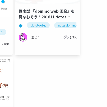
従来型 「domino web 開発」を
見なおそう！201611 Notes
Consortium Open Seminar 公
dojotoolkit
notes domino
notes web
開版
no
dominoforever
hcl notes
lotus notes
notes
 digital solutions
hcl digital solutions
式言語
hcl technologies
@関数
notes
lotus notes
domino
あう゛
1.7K
>100