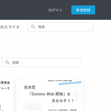
ログイン
新規登録
検索
てのスライド
検索