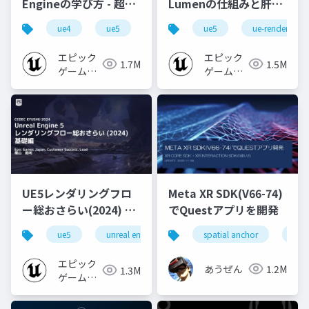
Engineの学び方 - 超初
Lumenの仕組みと肝心
心者向け編 - 2023 v1.0
なところ
ue4
ue5
ue-beginner
ue5
ue-rendering
エピック
エピック
1.7M
1.5M
ゲームズ
ゲームズ
ジャパン
ジャパン
UE5レンダリングフロ
Meta XR SDK(V66-74)
ー総おさらい(2024) 基
でQuestアプリを開発
礎編！
ue5
unreal engine
ue-rendering
spatial anchor
unit
[CEDEC+KYUSHU
2024]
エピック
あうぜん
1.2M
1.3M
ゲームズ
ジャパン