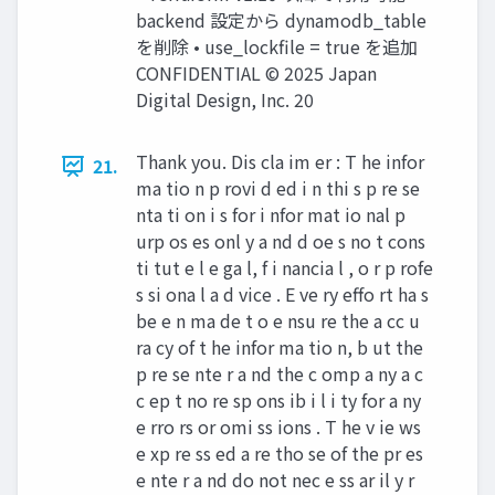
backend 設定から dynamodb_table
を削除 • use_lockfile = true を追加
CONFIDENTIAL © 2025 Japan
Digital Design, Inc. 20
Thank you. Dis cla im er : T he infor
21.
ma tio n p rovi d ed i n thi s p re se
nta ti on i s for i nfor mat io nal p
urp os es onl y a nd d oe s no t cons
ti tut e l e ga l, f i nancia l , o r p rofe
s si ona l a d vice . E ve ry effo rt ha s
be e n ma de t o e nsu re the a cc u
ra cy of t he infor ma tio n, b ut the
p re se nte r a nd the c omp a ny a c
c ep t no re sp ons ib i l i ty for a ny
e rro rs or omi ss ions . T he v ie ws
e xp re ss ed a re tho se of the pr es
e nte r a nd do not nec e ss ar il y r