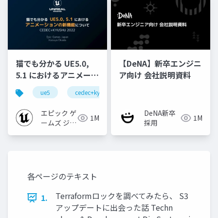
猫でも分かる UE5.0,
【DeNA】新卒エンジニ
5.1 におけるアニメーシ
ア向け 会社説明資料
ョンの新機能について
ue5
cedec+kyushu
ue-animation
ue-opt
【CEDEC+KYUSHU
2022】
エピック ゲ
DeNA新卒
1M
1M
ームズ ジャ
採用
パン
各ページのテキスト
Terraformロックを調べてみたら、 S3
1.
アップデートに出会った話 Techn