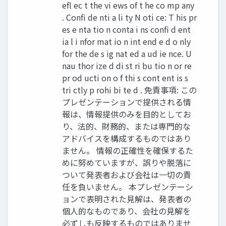
efl ec t the vi ews of t he co mp any
. Confi de nti a li ty N oti ce: T his pr
es e nta tio n conta i ns confi d ent
ia l i nfor mat io n int end e d o nly
for the de s ig nat ed a ud ie nce. U
nau thor ize d di st ri bu tio n or re
pr od ucti on o f thi s cont ent is s
tri ctly p rohi bi te d . 免責事項: この
プレゼンテーションで提供される情
報は、情報提供のみを目的としてお
り、法的、財務的、または専門的な
アドバイスを構成するものではあり
ません。 情報の正確性を確保するた
めに努めていますが、誤りや脱落に
ついて発表者および会社は一切の責
任を負いません。 本プレゼンテーシ
ョンで表明された見解は、発表者の
個人的なものであり、会社の見解を
必ずしも反映するものではありませ