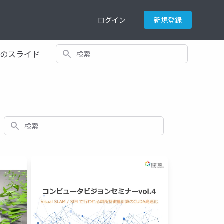
ログイン
新規登録
検索
てのスライド
検索