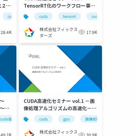
化２～
TensorRT化のワークフロー事例
紹介～（2022/08/25）
コンピュータビジョンシリーズ
cuda高速化
障害物検出
cuda
高速化シリーズ
自動運転
tensorrt
cuda高速化
画像解析
cuda高速化シリーズ
cuda高速化
画像処理
高速
株式会社フィックス
28.4K
17.9K
ターズ
 ～
CUDA高速化セミナー vol.1 －画
化～
像処理アルゴリズムの高速化－
（2022/05/27）
uda高速化シリーズ
cuda高速化
高速化シリーズ
cuda
gpu
cuda高速化シリーズ
画像処理
cuda高速化
株式会社フィックス
49.2K
30.9K