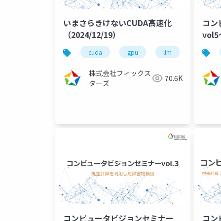
いまさらきけないCUDA高速化
コン
（2024/12/19）
vol5
CUD
cuda
gpu
llm
nvidia
株式会社フィックス
70.6K
ターズ
コンピュータビジョンセミナー
コン