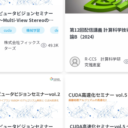
ピュータビジョンセミナー
～Multi-View Stereoの
A高速化～（2024/8/7)
第12回配信講義 計算科学技
cuda
高速化
機械学習
deeplearning
深層学習
visual
論B（2024）
株式会社フィックス
49.3K
ターズ
R-CCS 計算科学研
究推進室
ピュータビジョンセミナー
CUDA高速化セミナーvol.5