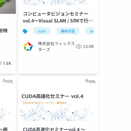
コンピュータビジョンセミナー
vol.4～Visual SLAM / SfMで行わ
れる局所特徴量計算のCUDA高速
術特
slam
画像解析
cuda
画像処理
機械学習
cuda高速化
deeplearning
自動運転
深
化～（2024/3/27）
株式会社フィックス
13.5K
ターズ
7.8K
 ～画
CUDA高速化セミナーvol.4 ～