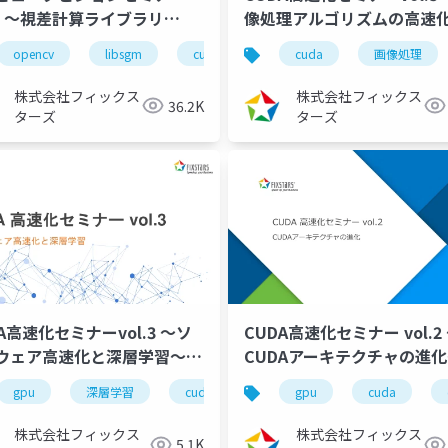
.2 ～視差計算ライブラリ
像処理アルゴリズムの高速
bSGM のアルゴリズム解説と
（2022/09/29）
opencv
深層学習
libsgm
stixel
cuda
semanticsegmentation
コンピュータビジョン
cuda
画像処理
障害物検知
A高速化～（2022/12/20）
株式会社フィックス
株式会社フィックス
36.2K
ターズ
ターズ
A高速化セミナーvol.3 ～ソ
CUDA高速化セミナー vol.2
ウェア高速化と深層学習～
CUDAアーキテクチャの進
22/07/28）
（2022/06/23）
コンピュータビジョン
gpu
深層学習
コンピュータビジョンシリーズ
cuda高速化
gpu
高速化シリーズ
cuda
c
株式会社フィックス
株式会社フィックス
5.1K