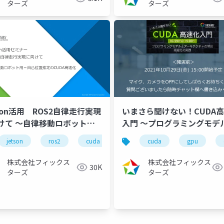
ターズ
ターズ
son活用 ROS2自律走行実現
いまさら聞けない！CUDA
けて ～自律移動ロボット用
入門 ～プログラミングモデ
己位置推定のCUDA高速化～
アーキテクチャの解説、高
jetson
ros2
cuda
自律走行
cuda
cuda高速化
gpu
21/11/04）
実践～（2021/10/29）
株式会社フィックス
株式会社フィックス
30K
dia cudnn
nvidia ドライバ
インストール
windows
ターズ
ターズ