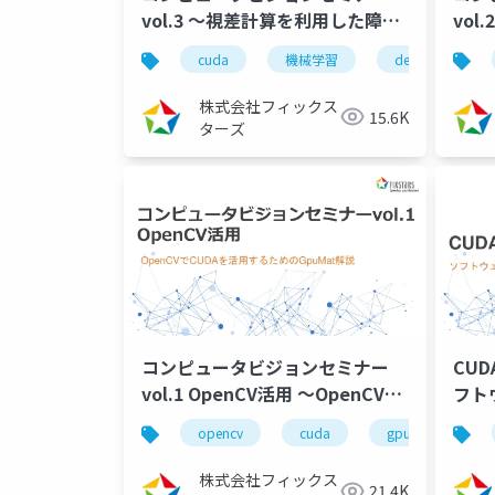
vol.3 ～視差計算を利用した障害
vol
物検出～（2023/10/27）
li
cuda
機械学習
deeplearning
CUD
株式会社フィックス
15.6K
ターズ
コンピュータビジョンセミナー
CUD
vol.1 OpenCV活用 ～OpenCVで
フト
CUDAを活用するためのGpuMat
（20
opencv
cuda
gpumat
解説～（2022/08/05）
株式会社フィックス
21.4K