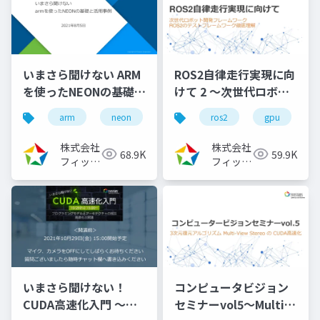
いまさら聞けない ARM
ROS2自律走行実現に向
を使ったNEONの基礎と
けて 2 ～次世代ロボッ
活用事例
ト開発フレームワーク
arm
neon
ros2
gpu
（2021/08/05）
ROS2のビルドシステム
徹底理解～
株式会社
株式会社
68.9K
59.9K
（2022/11/30）
フィック
フィック
スターズ
スターズ
いまさら聞けない！
コンピュータビジョン
CUDA高速化入門 ～プ
セミナーvol5～Multi-