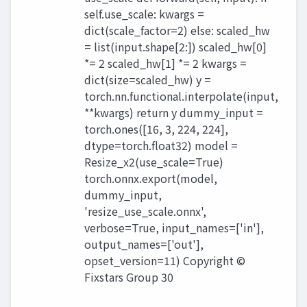
self.use_scale: kwargs =
dict(scale_factor=2) else: scaled_hw
= list(input.shape[2:]) scaled_hw[0]
*= 2 scaled_hw[1] *= 2 kwargs =
dict(size=scaled_hw) y =
torch.nn.functional.interpolate(input,
**kwargs) return y dummy_input =
torch.ones([16, 3, 224, 224],
dtype=torch.float32) model =
Resize_x2(use_scale=True)
torch.onnx.export(model,
dummy_input,
'resize_use_scale.onnx',
verbose=True, input_names=['in'],
output_names=['out'],
opset_version=11) Copyright ©
Fixstars Group 30