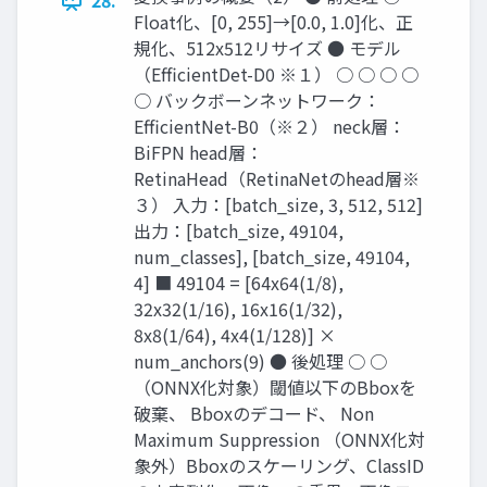
28.
Float化、[0, 255]→[0.0, 1.0]化、正
規化、512x512リサイズ ● モデル
（EfficientDet-D0 ※１） ○ ○ ○ ○
○ バックボーンネットワーク：
EfficientNet-B0（※２） neck層：
BiFPN head層：
RetinaHead（RetinaNetのhead層※
３） 入力：[batch_size, 3, 512, 512]
出力：[batch_size, 49104,
num_classes], [batch_size, 49104,
4] ■ 49104 = [64x64(1/8),
32x32(1/16), 16x16(1/32),
8x8(1/64), 4x4(1/128)] ×
num_anchors(9) ● 後処理 ○ ○
（ONNX化対象）閾値以下のBboxを
破棄、 Bboxのデコード、 Non
Maximum Suppression （ONNX化対
象外）Bboxのスケーリング、ClassID