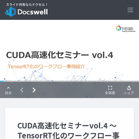
Ope
CUDA高速化セミナーvol.4 ～
TensorRT化のワークフロー事