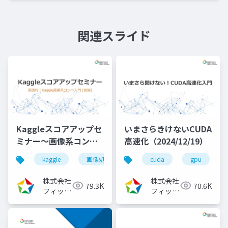
関連スライド
Kaggleスコアアップセ
いまさらきけないCUDA
ミナー～画像系コンペ
高速化（2024/12/19）
入門[前編]
kaggle
画像処理
機械学習
cuda
深層学習
gpu
（2023/08/02）
株式会社
株式会社
79.3K
70.6K
フィック
フィック
スターズ
スターズ