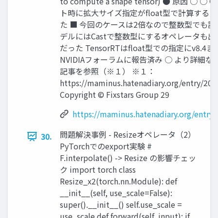
to compute a shape tensor) ● 原因 ○
ト時に拡大サイズ指定がfloat型で計算する
た ■ 今回のケースは2倍なので整数型でも計算
デルにはCastで整数型にするオペレータも
だった TensorRTはfloat型での指定にv8.
NVIDIAフォーラムに報告済み ○ より詳細
記事を参照（※１） ※１：
https://maminus.hatenadiary.org/entry/20
Copyright © Fixstars Group 29
https://maminus.hatenadiary.org/entry
問題解決事例 - Resizeオペレータ（2）
30.
PyTorchでのexport実験 #
F.interpolate() -> Resize の影響チェッ
ク import torch class
Resize_x2(torch.nn.Module): def
__init__(self, use_scale=False):
super().__init__() self.use_scale =
use_scale def forward(self, input): if