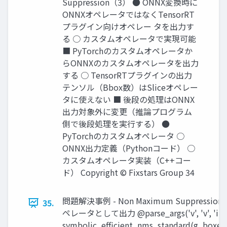
Suppression（3） ● ONNX変換時に
ONNXオペレータではなくTensorRT
プラグイン向けオペレー タを出力す
る ○ カスタムオペレータで実現可能
■ PyTorchのカスタムオペレータか
らONNXのカスタムオペレータを出力
する ○ TensorRTプラグインの出力
テンソル（Bbox数）はSliceオペレー
タに使えない ■ 後段の処理はONNX
出力対象外に変更（推論プログラム
側で後段処理を実行する） ●
PyTorchのカスタムオペレータ ○
ONNX出力定義（Pythonコード） ○
カスタムオペレータ実装（C++コー
ド） Copyright © Fixstars Group 34
問題解決事例 - Non Maximum Suppress
35.
ペレータとして出力 @parse_args('v', 'v', 'i', 'f',
symbolic_efficient_nms_standard(g, boxes