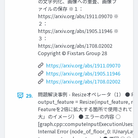
の文字列化、画像への重畳、画像フ
ァイルの保存 ※１：
https://arxiv.org/abs/1911.09070 ※
２：
https://arxiv.org/abs/1905.11946 ※
３：
https://arxiv.org/abs/1708.02002
Copyright © Fixstars Group 28
https://arxiv.org/abs/1911.09070
https://arxiv.org/abs/1905.11946
https://arxiv.org/abs/1708.02002
問題解決事例 - Resizeオペレータ（1） ● Re
29.
output_feature = Resize(input_feature, roi,
Featureを2倍に拡大する箇所で使用されて
大」のイメージ） ● エラーの内容 ○
[graph.cpp::computeInputExecutionUses::51
Internal Error (node_of_floor_0: IUnaryLay