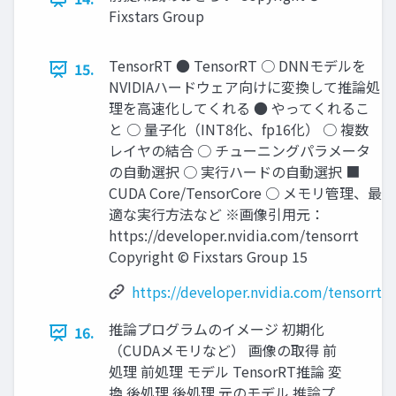
Fixstars Group
TensorRT ● TensorRT ○ DNNモデルを
15.
NVIDIAハードウェア向けに変換して推論処
理を高速化してくれる ● やってくれるこ
と ○ 量子化（INT8化、fp16化） ○ 複数
レイヤの結合 ○ チューニングパラメータ
の自動選択 ○ 実行ハードの自動選択 ■
CUDA Core/TensorCore ○ メモリ管理、最
適な実行方法など ※画像引用元：
https://developer.nvidia.com/tensorrt
Copyright © Fixstars Group 15
https://developer.nvidia.com/tensorrt
推論プログラムのイメージ 初期化
16.
（CUDAメモリなど） 画像の取得 前
処理 前処理 モデル TensorRT推論 変
換 後処理 後処理 元のモデル 推論プ