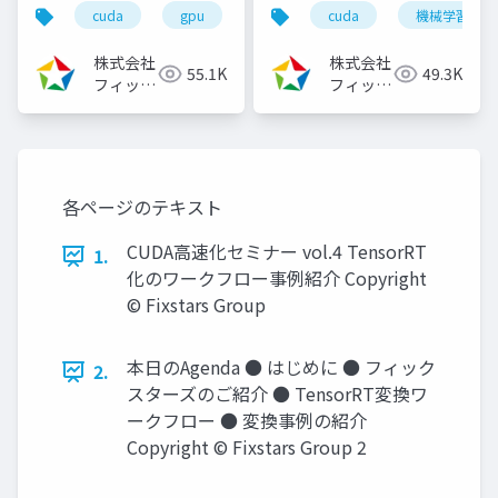
ログラミングモデルと
View StereoのCUDA
cuda
gpu
cuda高速化
cuda
高速化シリーズ
機械学習
アーキテクチャの解
高速化～（2024/8/7)
説、高速化の実践～
株式会社
株式会社
55.1K
49.3K
（2021/10/29）
フィック
フィック
スターズ
スターズ
各ページのテキスト
CUDA高速化セミナー vol.4 TensorRT
1.
化のワークフロー事例紹介 Copyright
© Fixstars Group
本日のAgenda ● はじめに ● フィック
2.
スターズのご紹介 ● TensorRT変換ワ
ークフロー ● 変換事例の紹介
Copyright © Fixstars Group 2