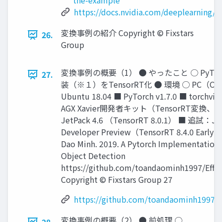
the-example
https://docs.nvidia.com/deeplearning/
変換事例の紹介 Copyright © Fixstars
26.
Group
変換事例の概要（1） ● やったこと ○ PyTorch版
27.
装（※１）をTensorRT化 ● 環境 ○ PC（
Ubuntu 18.04 ■ PyTorch v1.7.0 ■ torchvisi
AGX Xavier開発者キット（TensorRT変換
JetPack 4.6 （TensorRT 8.0.1） ■ 追試：Jet
Developer Preview（TensorRT 8.4.0 Earl
Dao Minh. 2019. A Pytorch Implementation o
Object Detection
https://github.com/toandaominh1997/Effic
Copyright © Fixstars Group 27
https://github.com/toandaominh1997/Ef
変換事例の概要（2） ● 前処理 ○