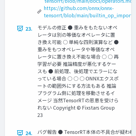
tensorrt/blob/main/docs/operators.md
https://github.com/onnx/onnx-
tensorrt/blob/main/builtin_op_importe
モデルの修正 ● 重みをもたないオペ
23.
レータは別の等価なオペレータに置
き換え可能 ○ 単純な四則演算など ●
重みをもつオペレータや等価なオペ
レータに置き換え不能な場合 ○ ○ 再
学習が必要 推論精度が悪化するケー
スも ● 前処理、後処理でエラーにな
っている場合 ○ ○ ○ ONNXエクスポ
ートの範囲外にする方法もある 推論
プラグラム側に処理を移動させるイ
メージ 当然TensorRTの恩恵を受けら
れない Copyright © Fixstars Group
23
バグ報告 ● TensorRT本体の不具合が疑
24.