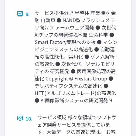
サービス提供分野 半導体 産業機器 金
9.
融 自動車 ● NAND型フラッシュメモ
リ向けフ ァームウェア開発 ● 次世代
AIチップの開発環境基盤 生命科学 ●
Smart Factory実現への支援 ● マシン
ビジョンシステムの高速化 ● 自動運
転の高性能化、実用化 ● ゲノム解析
の高速化 ● 次世代パーソナルモビリ
ティの 研究開発 ● 医用画像処理の高
速化 Copyright © Fixstars Group ●
デリバティブシステムの高速化 ●
HFT(アルゴリズムトレード)の高速化
● AI画像診断システムの研究開発 9
サービス領域 様々な領域でソフトウ
10.
ェア開発サービスを提供していま
す。大量データの高速処理は、 お客