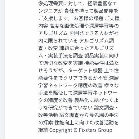
像処理需要に対して、経験豊富なエ
ンジニアが 責任を持って製品開発を
ご支援します。 お客様の課題 ご支援
内容 高度な画像処理や深層学習等の
アルゴリズム を開発できる人材が社
内に限られている アルゴリズム調
査・改変 課題に合ったアルゴリズ
ム・実装手法を調査 製品実装に向け
て適切な改変を実施 機能要件は満た
せそうだが、ターゲット機器 上で性
能要件までクリアできるか不安 深層
学習ネットワーク精度の改善 様々な
手法を駆使して深層学習ネットワー
クの精度を改善 製品化に結びつくよ
うな研究ができていない 論文調査・
改善活動 論文調査から最先端の手法
の探索 性能向上に向けた改善活動を
継続 Copyright © Fixstars Group