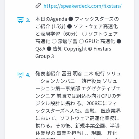
https://speakerdeck.com/fixstars/
本日のAgenda ● フィックスターズの
3.
ご紹介 (15分) ● ソフトウェア高速化
と深層学習（60分） ○ ソフトウェア
高速化 ○ 深層学習 ○ GPUと高速化 ●
Q&A ● 告知 Copyright © Fixstars
Group 3
発表者紹介 冨田 明彦 二木 紀行 ソリュ
4.
ーションカンパニー 執行役員 ソリュ
ーション第一事業部 エグゼクティブエ
ンジニア 前職では組込み向けCPUのデ
ジタル設計に携わ る。2008年にフィ
ックスターズへ入社。金融、 医療業界
において、ソフトウェア高速化業務に
携わる。その後、新規事業企画、半導
体業界の 事業を担当し、現職。 理化