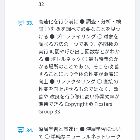
32
高速化を行う前に ● 調査・分析・検
33.
証 ○ 対象を調べて必要なことを見つ
ける ● プロファイリング ○ 対象を
調べる方法の一つであり、各関数の
実行 時間や呼び出し回数などがわか
る ● ボトルネック ○ 最も時間のか
かる場所のことであり、そこを改 善
することにより全体の性能が顕著に
向上 ● リファクタリング ○ 直接の
性能を向上させるものではなく、改
善や 改良を行う際に高い作業効率が
期待できる Copyright © Fixstars
Group 33
深層学習と高速化 ● 深層学習につい
34.
て ○ 単純なニューラルネットワーク