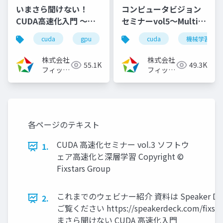
いまさら聞けない！
コンピュータビジョン
CUDA高速化入門 ～プ
セミナーvol5～Multi-
ログラミングモデルと
View StereoのCUDA
cuda
gpu
cuda高速化
cuda
高速化シリーズ
機械学習
アーキテクチャの解
高速化～（2024/8/7)
説、高速化の実践～
株式会社
株式会社
55.1K
49.3K
（2021/10/29）
フィック
フィック
スターズ
スターズ
各ページのテキスト
CUDA 高速化セミナー vol.3 ソフトウ
1.
ェア高速化と深層学習 Copyright ©
Fixstars Group
これまでのウェビナー紹介 資料は Speaker De
2.
ご覧ください https://speakerdeck.com/fixsta
まさら聞けない CUDA 高速化入門