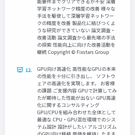
能要件までクリアできるか不安 深層
学習ネットワーク精度の改善 様々な
手法を駆使して深層学習ネットワー
クの精度を改善 製品化に結びつくよ
うな研究ができていない 論文調査・
改善活動 論文調査から最先端の手法
の探索 性能向上に向けた改善活動を
継続 Copyright © Fixstars Group
GPU向け高速化 高性能なGPUの本来
12.
の性能を十分に引き出し、 ソフトウ
ェアの高速化を実現します。 お客様
の課題 ご支援内容 GPUで計算してみ
たが期待した性能が出ない GPU高速
化に関するコンサルティング
GPU/CPUを組み合わせた全体として
最適な CPU・GPU混在環境でのシス
テム設計 設計がしたい アルゴリズム
のGPU向け移植 原価を維持したまま