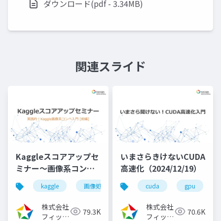
ダウンロード(pdf - 3.34MB)
関連スライド
Kaggleスコアアップセ
いまさらきけないCUDA
ミナー～画像系コンペ
高速化（2024/12/19）
入門[前編]
kaggle
画像処理
機械学習
cuda
深層学習
gpu
（2023/08/02）
株式会社
株式会社
79.3K
70.6K
フィック
フィック