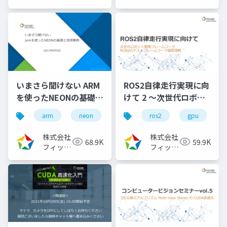
スターズ
スターズ
いまさら聞けない ARM
ROS2自律走行実現に向
を使ったNEONの基礎と
けて 2 ～次世代ロボッ
活用事例
ト開発フレームワーク
arm
neon
ros2
gpu
（2021/08/05）
ROS2のビルドシステム
徹底理解～
株式会社
株式会社
68.9K
59.9K
（2022/11/30）
フィック
フィック
スターズ
スターズ