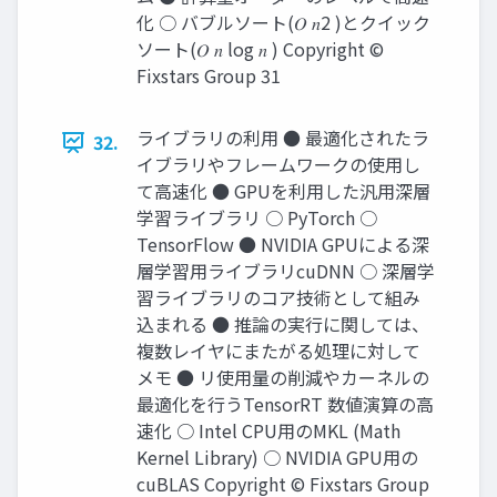
化 ○ バブルソート(𝑂 𝑛2 )とクイック
ソート(𝑂 𝑛 log 𝑛 ) Copyright ©
Fixstars Group 31
ライブラリの利用 ● 最適化されたラ
32.
イブラリやフレームワークの使用し
て高速化 ● GPUを利用した汎用深層
学習ライブラリ ○ PyTorch ○
TensorFlow ● NVIDIA GPUによる深
層学習用ライブラリcuDNN ○ 深層学
習ライブラリのコア技術として組み
込まれる ● 推論の実行に関しては、
複数レイヤにまたがる処理に対して
メモ ● リ使用量の削減やカーネルの
最適化を行うTensorRT 数値演算の高
速化 ○ Intel CPU用のMKL (Math
Kernel Library) ○ NVIDIA GPU用の
cuBLAS Copyright © Fixstars Group