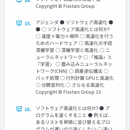
14.
Copyright © Fixstars Group
アジェンダ ● ソフトウェア高速化 ●
15.
● ○ ソフトウェア高速化とは何か?
○ 速度×電力×場所 ○ 高速化を行う
ためのハードウェア ○ 高速化の手段
深層学習 ○ 深層学習と高速化 ○ ニ
ューラルネットワーク ○ 「推論」と
「学習」 ○ 畳み込みニューラルネッ
トワーク(CNN) ○ 誤差逆伝播法 ○
バッチ処理 ○ 行列計算 GPUと高速化
○ 分散並列化 ○ さらなる高速化
Copyright © Fixstars Group 15
ソフトウェア高速化とは何か? ● プ
16.
ログラムを速くすること ● 例えば、
あるリストを昇順に並び替えるプロ
グラムが遅いので速くしたい ○ 速い