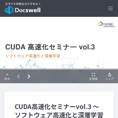
Ope
CUDA高速化セミナーvol.3 ～
ソフトウェア高速化と深層学習