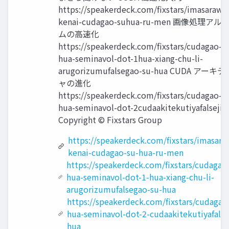
https://speakerdeck.com/fixstars/imasarawe
kenai-cudagao-suhua-ru-men 画像処理ア
ムの高速化
https://speakerdeck.com/fixstars/cudagao-s
hua-seminavol-dot-1hua-xiang-chu-li-
arugorizumufalsegao-su-hua CUDA アーキ
ャの進化
https://speakerdeck.com/fixstars/cudagao-s
hua-seminavol-dot-2cudaakitekutiyafalsejin
Copyright © Fixstars Group
https://speakerdeck.com/fixstars/imasara
kenai-cudagao-su-hua-ru-men
https://speakerdeck.com/fixstars/cudagao
hua-seminavol-dot-1-hua-xiang-chu-li-
arugorizumufalsegao-su-hua
https://speakerdeck.com/fixstars/cudagao
hua-seminavol-dot-2-cudaakitekutiyafalse
hua