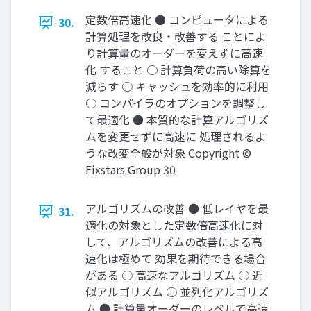
定数倍高速化 ● コンピュータによる
30.
計算処理を改良・改善する ことによ
り計算量のオーダーを変えずに高速
化 すること ○ 計算負荷の高い除算を
減らす ○ キャッシュを効率的に利用
○ コンパイラのオプションを調整し
て最適化 ● 本質的な計算アルゴリズ
ムを変更せずに高速に 処理されるよ
うな改変全般が対象 Copyright ©
Fixstars Group 30
アルゴリズムの改善 ● 低レイヤを最
31.
適化の対象とした定数倍高速化に対
して、アルゴリズムの改善による高
速化は極めて 効果を期待できる場合
がある ○ 高速なアルゴリズム ○ 近
似アルゴリズム ○ 並列化アルゴリズ
ム ● 計算量オーダーのレベルで高速