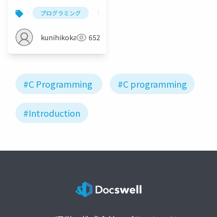
プログラミング
c
microsoft build tool
kunihikokaneko
652
#C Programming
#C programming
#Introduction