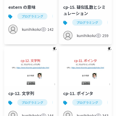
extern の意味
cp-15. 疑似乱数とシミ
ュレーション
プログラミング
c
extern
金子邦彦研究室
プログラミング
c
kunihikokaneko
142
kunihikokaneko
259
cp-12. 文字列
cp-11. ポインタ
プログラミング
c
文字列の末尾
プログラミング
文字列の
c
kunihikokaneko
144
kunihikokaneko
343