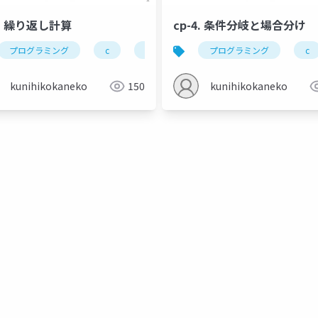
5. 繰り返し計算
cp-4. 条件分岐と場合分け
関数呼び出し
プログラミング
引数
c
金子邦彦研究室
while
for
プログラミング
繰り返し
c
kunihikokaneko
150
kunihikokaneko
ld tool
ソースコード
コンパイル
getchar