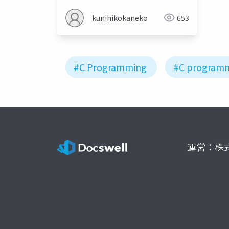
kunihikokaneko
653
#C Programming
#C program
運営：株