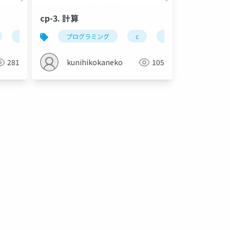
cp-3. 計算
フィボナッチ数列
条件分岐
プログラミング
if
九九の表
else
金子邦彦研究室
c
多分岐
計算
比較演算
変数
281
kunihikokaneko
105