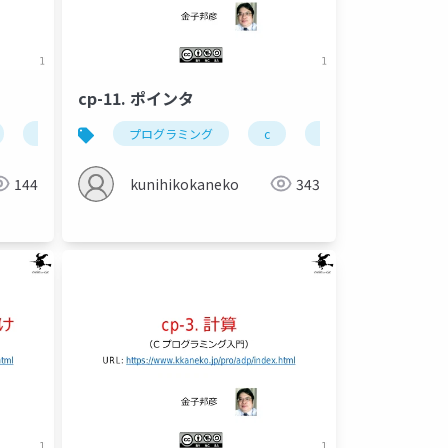
cp-11. ポインタ
文字列の末尾
プログラミング
文字列の操作
c
ポインタ
メモ
モンテカルロシミュレーション
金子邦彦研究室
144
kunihikokaneko
343