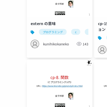
extern の意味
cp-
ョン
プログラミング
c
extern
kunihikokaneko
143