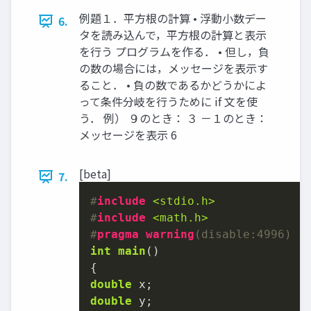
例題１．平方根の計算 • 浮動小数デー
6.
タを読み込んで，平方根の計算と表示
を行う プログラムを作る． • 但し，負
の数の場合には，メッセージを表示す
ること． • 負の数であるかどうかによ
って条件分岐を行うために if 文を使
う． 例） ９のとき： ３ －１のとき：
メッセージを表示 6
[beta]
7.
#
include
<stdio.h>
#
include
<math.h>
#
pragma
warning
(disable:4996)
int
main
()
double
double