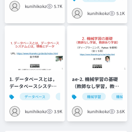
(Windows 上) (2022年
kunihikokaneko
5.7K
4月の最新版)
kunihikokaneko
5.1K
1. データベースとは，
ae-2. 機械学習の基礎
データベースシステム
（教師なし学習，教師
とは，情報とデータ
あり学習）
データベース
データベースシステム
機械学習
情報とデータ
機械学習
kunihikokaneko
3.9K
kunihikokaneko
3.6K