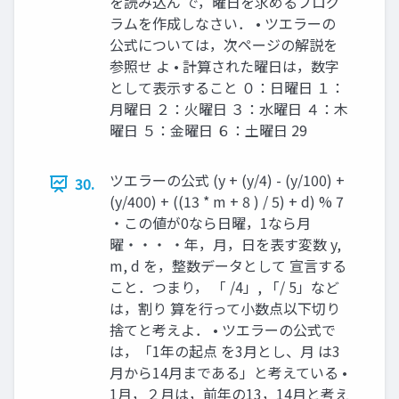
を読み込ん で，曜日を求めるプログ
ラムを作成しなさい． • ツエラーの
公式については，次ページの解説を
参照せ よ • 計算された曜日は，数字
として表示すること ０：日曜日 １：
月曜日 ２：火曜日 ３：水曜日 ４：木
曜日 ５：金曜日 ６：土曜日 29
ツエラーの公式 (y + (y/4) - (y/100) +
30.
(y/400) + ((13 * m + 8 ) / 5) + d) % 7
・この値が0なら日曜，1なら月
曜・・・ ・年，月，日を表す変数 y,
m, d を，整数データとして 宣言する
こと．つまり， 「 /4」, 「/ 5」など
は，割り 算を行って小数点以下切り
捨てと考えよ． • ツエラーの公式で
は，「1年の起点 を3月とし、月 は3
月から14月まである」と考えている •
1月，２月は，前年の13，14月と考え