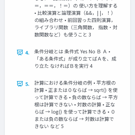
＝，＝＝，！＝）の 使い方を理解する
• 比較演算と論理演算（&&，| |，！）
の組み合わせ • 前回習った四則演算，
ライブラリ関数（三角関数， 指数・対
数関数など）も使うこと 3
条件分岐とは 条件式 Yes No Ｂ Ａ •
4.
「ある条件式」が成り立てばＡを、成
り立た なければＢを実行 4
計算における条件分岐の例 • 平方根の
5.
計算 • 正または０ならば → sqrt() を使
って計算できる • 負の数ならば → 平方
根は計算できない • 対数の計算 • 正な
らば → log() を使って計算できる • ０
または負の数ならば → 対数は計算で
きない など 5