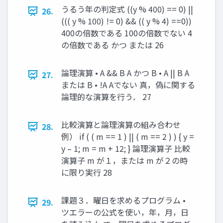
うるう年の判定式 ((y % 400) == 0) ||
26.
((( y % 100) != 0) && (( y % 4) ==0))
400の倍数である 100の倍数でない 4
の倍数である かつ または 26
論理演算 • A && B A かつ B • A || B A
27.
または B • !A Aでない 真，偽に関する
論理的な演算を行う． 27
比較演算と論理演算の組み合わせ
28.
例） if ( ( m == 1 ) || ( m == 2 ) ) { y =
y – 1; m = m + 12; } 論理演算子 比較
演算子 m が１，または m が２の時
に限り実行 28
課題３．曜日を求めるプログラム •
29.
ツエラーの公式を使い，年，月，日