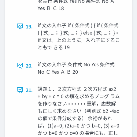
を実行 条件式 Yes No 条件式 No Ａ
Yes Ｂ Ｃ 18
if 文の入れ子 if ( 条件式 ) { if ( 条件式
19.
) { 式; ...； } 式; ...； } else { 式; ...； } •
if 文は，上のように，入れ子にするこ
ともで きる 19
if 文の入れ子 条件式 No Yes 条件式
20.
No Ｃ Yes Ａ Ｂ 20
課題１．２次方程式 ２次方程式 ax2
21.
+ by + c = 0 の解を求めるプログ ラム
を作りなさい • • • • • • 重解，虚数解
も正しく求めなさい（判別式 b2 -4ac
の値で条件分岐する） 余裕があれ
ば，(1)a=0, (2)a=0 かつ b=0, (3) a=0
かつ b=0 かつ c=0 の場合にも，正し