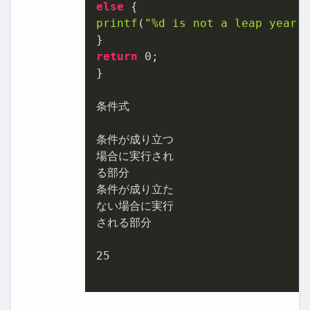
else
printf
(
"%d is not a leap year.
return
0
;

}

条件式

条件が成り立つ

場合に実行され

る部分

条件が成り立た

ない場合に実行

される部分

25