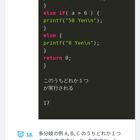
else
if
( a > 
6
printf
(
"50 Yen\n"
);

else
printf
(
"0 Yen\n"
);

return
0
;

}

このうちどれか１つ

が実行される

17
多分岐の例 A, B, C のうちどれか１つ
18.