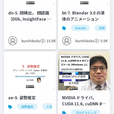
dn-5. 顔検出， 顔認識
bt-7. Blender 3.0 の液
（Dlib, InsightFace を
体のアニメーション
使用）
blender
流体アニメ
kunihikokaneko
15.8K
kunihikokaneko
5.9K
ae-9. 姿勢推定
NVIDIA ドライバ,
CUDA 11.6, cuDNN 8.4
姿勢推定
人体の姿勢推定
頭部の姿勢推定
のインストール
プログラミング
nvi