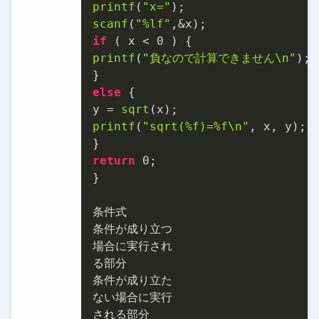
printf
(
"x="
scanf
(
"%lf"
if
 ( x < 
0
printf
(
"負なので計算できません\n"
);

else
 {

y = 
sqrt
printf
(
"sqrt(%f)=%f\n"
, x, y);

return
0
;

}

条件式

条件が成り立つ

場合に実行され

る部分

条件が成り立た

ない場合に実行
