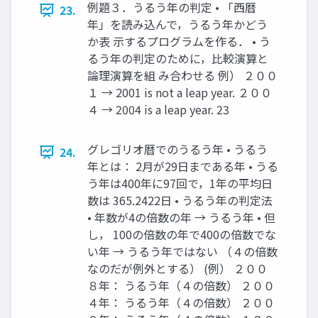
例題３．うるう年の判定 • 「西暦
23.
年」を読み込んで，うるう年かどう
か表 示するプログラムを作る． • う
るう年の判定のために，比較演算と
論理演算を組 み合わせる 例） ２００
１ → 2001 is not a leap year. ２００
４ → 2004 is a leap year. 23
グレゴリオ暦でのうるう年 • うるう
24.
年とは： 2月が29日まである年 • うる
う年は400年に97回で，1年の平均日
数は 365.2422日 • うるう年の判定法
• 年数が4の倍数の年 → うるう年 • 但
し， 100の倍数の年で400の倍数でな
い年 → うるう年ではない （４の倍数
なのだが例外とする） (例） ２００
８年： うるう年（４の倍数） ２００
４年： うるう年（４の倍数） ２００