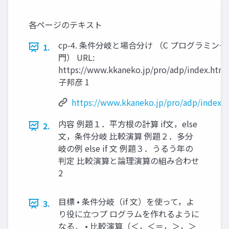
各ページのテキスト
cp-4. 条件分岐と場合分け （C プログラミン
1.
門） URL:
https://www.kkaneko.jp/pro/adp/index.htm
子邦彦 1
https://www.kkaneko.jp/pro/adp/index.
内容 例題１．平方根の計算 if文，else
2.
文，条件分岐 比較演算 例題２．多分
岐の例 else if 文 例題３．うるう年の
判定 比較演算と論理演算の組み合わせ
2
目標 • 条件分岐（if 文）を使って，よ
3.
り役に立つプ ログラムを作れるように
なる． • 比較演算（＜，＜＝，＞，＞