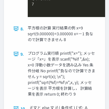
7
平方根の計算 実行結果の例 x=9
8.
sqrt(9.000000)=3.000000 x=－1 負な
ので計算できません 8
プログラム実行順 printf("x="); メッセ
9.
ージ「x=」を表示 scanf("%lf ",&x);
x<0 浮動小数データを読み込み Yes 条
件分岐 No printf("負なので計算できま
せん y = sqrt(x); \n");
printf("sqrt(%f)=%f\n",x, y); メッセ
ージを表示 平方根を計算し， 計算結
果を表示 return 0; 終わり 9
if 文と else 文 if ( 条件式 ) { 式; Ａ
10.