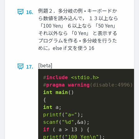
例題２．多分岐の例 • キーボードか
16.
ら数値を読み込んで， １３以上なら
「100 Yen」 ６以上なら 「50 Yen」
それ以外なら 「0 Yen」 と表示する
プログラムを作る • 多分岐を行うた
めに，else if 文を使う 16
[beta]
17.
#
include
<stdio.h>
#
pragma
warning
(disable:4996)
int
main
()
int
printf
(
"a="
scanf
(
"%d"
if
 ( a > 
13
printf
(
"100 Yen\n"
);
