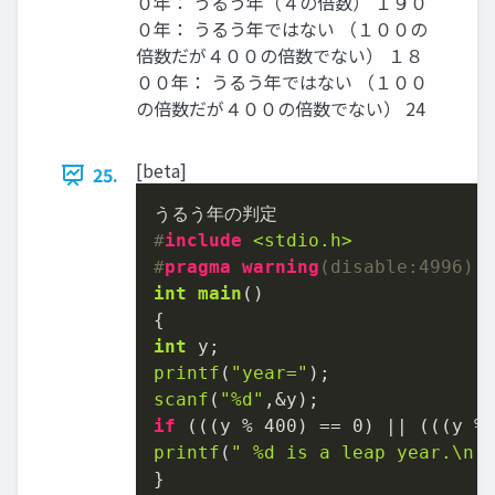
０年： うるう年（４の倍数） １９０
０年： うるう年ではない （１００の
倍数だが４００の倍数でない） １８
００年： うるう年ではない （１００
の倍数だが４００の倍数でない） 24
[beta]
25.
#
include
<stdio.h>
#
pragma
warning
(disable:4996)
int
main
()
int
printf
(
"year="
scanf
(
"%d"
if
 (((y % 
400
) == 
0
) || (((y %
printf
(
" %d is a leap year.\n 