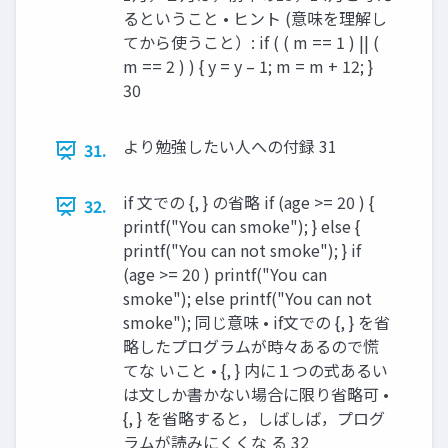
るということ • ヒント (意味を理解し
てから使うこと）: if ( ( m == 1 ) || (
m == 2 ) ) { y = y – 1; m = m + 12; }
30
より勉強したい人への付録 31
31.
if 文での {, } の省略 if (age >= 20 ) {
32.
printf("You can smoke"); } else {
printf("You can not smoke"); } if
(age >= 20 ) printf("You can
smoke"); else printf("You can not
smoke"); 同じ意味 • if文での {, } を省
略したプログラムが時々あるので慌
てな いこと • {, } 内に１つの式あるい
は文しか書かない場合に限り省略可 •
{, } を省略すると，しばしば，プログ
ラムが読みにくくな る 32