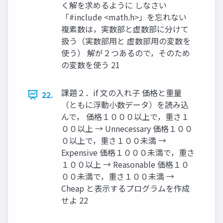
く解を求めるように しなさい
「#include <math.h>」を忘れない
複素数は，実数部と虚数部に分けて
扱う（実数部用と 虚数部用の変数を
使う） 解が２つあるので，そのため
の変数を使う 21
課題２．if 文の入れ子 価格と重量
22.
（ともに浮動小数データ）を読み込
んで， 価格１０００以上で，重さ１
００以上 → Unnecessary 価格１００
０以上で，重さ１００未満 →
Expensive 価格１０００未満で，重さ
１００以上 → Reasonable 価格１０
００未満で，重さ１００未満 →
Cheap と表示するプログラムを作成
せよ 22