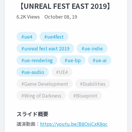
【UNREAL FEST EAST 2019】
6.2K Views
October 08, 19
#ue4
#ue4fest
#unreal fest east 2019
#ue-indie
#ue-rendering
#ue-bp
#ue-ai
#ue-audio
#UE4
#Game Development
#Exabilities
#Wing of Darkness
#Blueprint
スライド概要
講演動画：
https://youtu.be/B8OsjCxK8qc