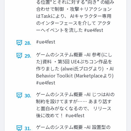
る位置“とそれに対する”向き” の組み
合わせで制御 ・攻撃＋リアクション
はTaskにより、 AIキャラクター専用
のインターフェースを介して アクタ
ーへイベントを流した #ue4fest
#ue4fest
28.
ゲームのシステム概要 –AI 参考(にし
29.
た)資料 ・第5回 UE4ぷちコン作品を
作りました (alwei氏ブログより) ・AI
Behavior Toolkit (Marketplaceより)
#ue4fest
ゲームのシステム概要 –AI じつはAIの
30.
制約を設けてますが…… あまり話す
と面白みがなくなるので、 リリース
後に改めて！ #ue4fest
ゲームのシステム概要 –AI 設置型の
31.