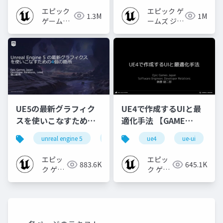
2024]
2022】
エピック
エピック ゲ
1.3M
1M
ゲームズ
ームズ ジャ
ジャパン
パン
UE5の最新グラフィク
UE4で作成するUIと最
スを使いこなすための4
適化手法 【GAME
個の勘所
CREATORS
unreal engine 5
ue5
cedec
ue4
ue-ui
cedec+kyushu
[CEDEC+KYUSHU
CONFERENCE '20】
2023]
エピッ
エピッ
883.6K
645.1K
ク ゲー
ク ゲー
ムズ ジ
ムズ ジ
ャパン
ャパン