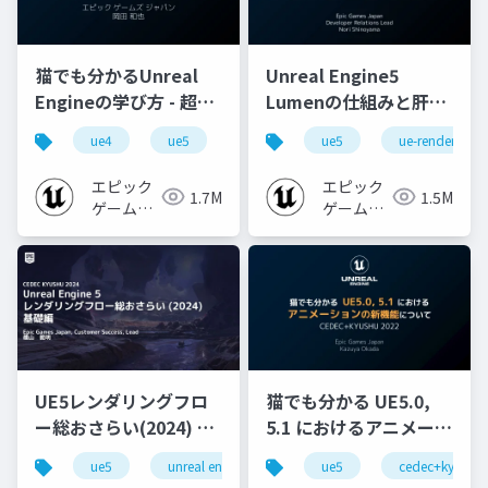
猫でも分かるUnreal
Unreal Engine5
Engineの学び方 - 超初
Lumenの仕組みと肝心
心者向け編 - 2023 v1.0
なところ
ue4
ue5
ue-beginner
ue5
ue-rendering
エピック
エピック
1.7M
1.5M
ゲームズ
ゲームズ
ジャパン
ジャパン
UE5レンダリングフロ
猫でも分かる UE5.0,
ー総おさらい(2024) 基
5.1 におけるアニメーシ
礎編！
ョンの新機能について
ue5
unreal engine
ue-rendering
ue5
cedec+kyushu
[CEDEC+KYUSHU
【CEDEC+KYUSHU