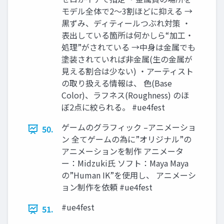
モデル全体で2～3割ほどに抑える →
黒ずみ、ディティールつぶれ対策 ・
表出している箇所は何かしら“加工・
処理”がされている →中身は金属でも
塗装されていれば非金属(生の金属が
見える割合は少ない) ・アーティスト
の取り扱える情報は、 色(Base
Color)、ラフネス(Roughness) のほ
ぼ2点に絞られる。 #ue4fest
ゲームのグラフィック –アニメーショ
50.
ン 全てゲームの為に”オリジナル”の
アニメーションを制作 アニメータ
ー：Midzuki氏 ソフト：Maya Maya
の”Human IK”を使用し、 アニメーシ
ョン制作を依頼 #ue4fest
#ue4fest
51.