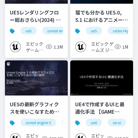
UE5レンダリングフロ
猫でも分かる UE5.0,
ー総おさらい(2024) 基
5.1 におけるアニメーシ
礎編！
ョンの新機能について
ue5
unreal engine
ue-rendering
ue5
cedec+kyushu
[CEDEC+KYUSHU
【CEDEC+KYUSHU
2024]
2022】
エピック
エピック ゲ
1.3M
1M
ゲームズ
ームズ ジャ
ジャパン
パン
UE5の最新グラフィク
UE4で作成するUIと最
スを使いこなすための4
適化手法 【GAME
個の勘所
CREATORS
unreal engine 5
ue5
cedec
ue4
ue-ui
cedec+kyushu
[CEDEC+KYUSHU
CONFERENCE '20】
2023]
エピッ
エピッ