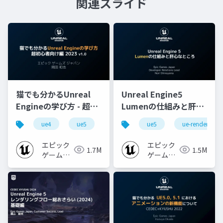
関連スライド
猫でも分かるUnreal
Unreal Engine5
Engineの学び方 - 超初
Lumenの仕組みと肝心
心者向け編 - 2023 v1.0
なところ
ue4
ue5
ue-beginner
ue5
ue-rendering
エピック
エピック
1.7M
1.5M
ゲームズ
ゲームズ
ジャパン
ジャパン