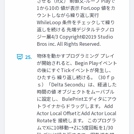
させる（if文） 制御文-ループ Playで
1から10の 値が表示 ForLoop 値をカ
ウントしながら繰り返し実行
WhileLoop 条件をチェックして繰り
返しを続ける 先端デジタルテクノロ
ジー展4/3 Copyright©2019 Studio
Bros inc. All Rights Reserved.
物体を動かすプログラミング プレイ
25.
が開始されると、Begin Playイベント
の後にすぐTickイベントが発生し、
ひたすら 繰り返し続ける。（30ｆｐ
ｓ）「Delta Seconds」は、経過した
時間の値 オブジェクトをムーバブル
に設定し、 BulePrintエディタにアウ
トライナからドラッグします。 Add
Actor Local OffsetとAdd Actor Local
Rotateを 接続します。 このプログラ
ムでXに10移動→Zに5度回転を1/30