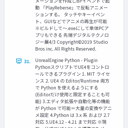
メーションを作成しBPイベントで起
動 「PlayReberse」で反転アニメー
ションする。 タッチやキーイベン
ト、GUIなどでアニメの再生が可能
※ビルドして～.exeにして単体PCア
プリもできる 先端デジタルテクノロ
ジー展4/3 Copyright©2019 Studio
Bros inc. All Rights Reserved.
UnrealEngine Python - Plugin
31.
PythonスクリプトでUE4をコントロ
ールできるプラグイン 1. MIT ライセ
ンス 2. UE4 の Editor/Runtime 両方
で Python を使えるようにする
(Editorだけ使用と限定することも可
能) 3.エディタ拡張や自動化等の機能
が Python で可能＝大量の変換やアニ
メ設定 4.Python は 3.x 系 および 2.7
対応 5.UE4.12 - 4.21 まで対応 ※現