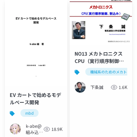
NO13 メカトロニクス
CPU（実行順序制御、
割込み）
機械系のためのメカトロニ
下条誠
1.6K
EV カートで始めるモデ
ルベース開発
mbd
k-abe@
18.9K
組み込み