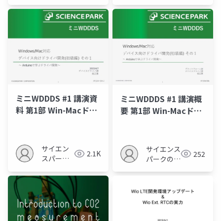
ソフトウ
ェアの人
ミニWDDDS #1 講演資
ミニWDDDS #1 講演概
料 第1部 Win-Macドラ
要 第1部 Win-Macドラ
イバ開発
イバ開発
サイエン
サイエンス
2.1K
252
スパーク
パークの勉
の勉強会
強会