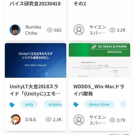
バイス研究会20230418
その2
Rumika
サイエン
682
3.2K
Chiba
スパーク
の勉強会
WDDDS_Win-Macドラ
UnityLT大会2018スラ
イバ開発
イド「(Unityに)エモさ
をもたらす シリアル通
device driver
wind
unity
arduino
信のはなし」
サイエン
D.N.A.
2.3K
3.7K
スパーク
の勉強会