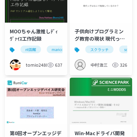
MOOちゃん激推しﾃﾞｨ
子供向けプログラミン
ｳﾞｧｲｽ工作記録
グ教育の現状 現代っ子
はなにで勉強している
nt函館
mariconf2024spring
スクラッチ
電子工作
scratch
m
のか？
tomio2480
637
中村浩三
326
第0回オープンエッジデ
Win-Macドライバ開発