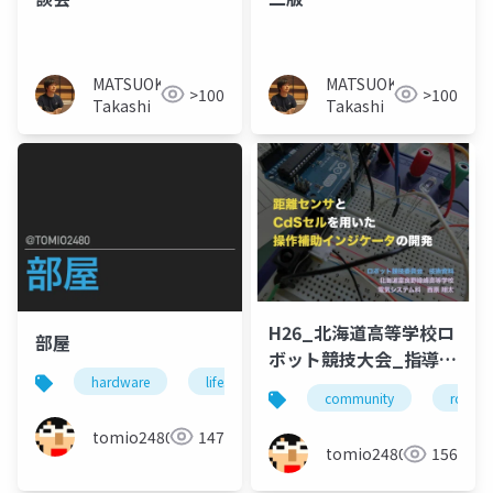
MATSUOKA
MATSUOKA
>100
>100
Takashi
Takashi
H26_北海道高等学校ロ
部屋
ボット競技大会_指導講
hardware
lifestyle
arduino
習会資料
community
robot
tomio2480
147
tomio2480
156