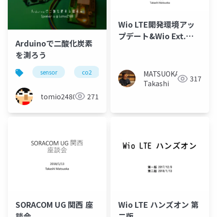
Wio LTE開発環境アッ
プデート&Wio Ext.
Arduinoで二酸化炭素
RTCの実力
を測ろう
sensor
co2
環境
電子工作
空気
MATSUOKA
317
Takashi
tomio2480
271
SORACOM UG 関西 座
Wio LTE ハンズオン 第
談会
二版