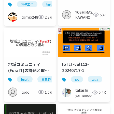
電子工作
tinkercad
arduino
YOSHIMASA
537
tomio2480
2.3K
KAWANO
地域コミュニティ
IoTLT-vol113-
(FuraIT)の課題と取り
20240717-1
組み
furait
富良野
旭川
iot
itコミュニティ
tesla
ra
takashi
todo
1.5K
2.3K
yamanoue