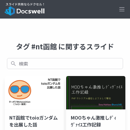
Ope
タグ #nt函館 に関するスライド
検索
NT函館でtoioガンダム
MOOちゃん激推しﾃﾞｨ
を出展した話
ｳﾞｧｲｽ工作記録