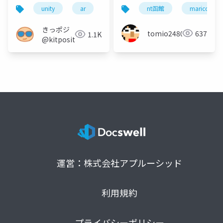
unity
ar
toio
nt函館
mariconf20
きっポジ
tomio2480
637
1.1K
@kitposition
運営：株式会社アプルーシッド
利用規約
プライバシーポリシー