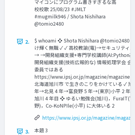
マイコンにプログラム書きすぎるな高
校校歌 25/08/23 #JMLT
#mugmilk946 / Shota Nishihara
@tomio2480
$ whoami ❖ Shota Nishihara @tomio2480
2.
け輝く無職 ✓ ✓ 高校教諭(電)→セキュリティ
→ →開発組織支援+専門学校講師(AI:Python基
開発組織支援(技術広報的な) 情報処理学会 会
委員ではある
https://www.ipsj.or.jp/magazine/magazine.
北海道旭川市 で生きのこりをかけている ✓ 旭川
年→北見 4 年→富良野 5 年→(東京)小平 2 年
旭川 4 年目 ❖ ゆるい勉強会(旭川)，FuraIT(
野)，Co-KoNPIle(小平) に大体いる 2
https://www.ipsj.or.jp/magazine/magazi
本題 3
3.