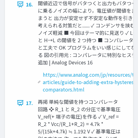
閾値近辺で信号がバタつくと出力もバタつく 
16.
に乗るノイズの幅により，電圧値が閾値をま
まうと 出力が安定せず不安定な動作を引き起
考えられる対策だと...... ✓ コンデンサを挟
ノイズ軽減 ■ 今回はテーマ的に見送り ✓ L→
と H→L の閾値を 2 つ持つ ■ コンパレータ
と工夫で OK プログラムをいい感じにしてな
る 図の引用元 : コンパレータに特別なヒステ
追加 | Analog Devices 16
https://www.analog.com/jp/resources/tec
articles/guide-to-adding-extra-hysteresis
comparators.html
再掲 単純な閾値を持つコンパレータ
17.
回路 ❖ R_1 と R_2 の分圧で基準電圧
V_ref(+ 端子の電圧)を作る ✓ V_ref =
R_2 * Vcc/(R_1+R_2) = 4.7k *
5/(15k+4.7k) ≒ 1.192 V ✓ 基準電圧は