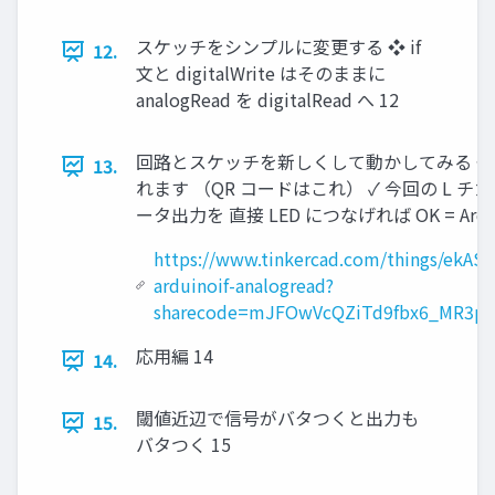
スケッチをシンプルに変更する ❖ if
12.
文と digitalWrite はそのままに
analogRead を digitalRead へ 12
回路とスケッチを新しくして動かしてみる ❖ 同じ
13.
れます （QR コードはこれ） ✓ 今回の L 
ータ出力を 直接 LED につなげれば OK = Ardui
https://www.tinkercad.com/things/ekAS
arduinoif-analogread?
sharecode=mJFOwVcQZiTd9fbx6_MR3pA
応用編 14
14.
閾値近辺で信号がバタつくと出力も
15.
バタつく 15