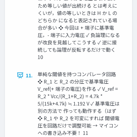
ため等しい値が出続ける とは考えに
くいが，値の等しいときは H か L の
どちらか になると表記されている場
合が多い ❖ 今回は + 端子に基準電
圧，- 端子に入力電圧 ✓ 負論理になる
が改良を見越してこうする ✓ 逆に接
続しても論理が反転するだけで動く
10
単純な閾値を持つコンパレータ回路
11.
❖ R_1 と R_2 の分圧で基準電圧
V_ref(+ 端子の電圧)を作る ✓ V_ref =
R_2 * Vcc/(R_1+R_2) = 4.7k *
5/(15k+4.7k) ≒ 1.192 V ✓ 基準電圧は
別の方法で 作っても動作する（はず
❖ R_1 や R_2 を可変にすれば 閾値電
圧を回路だけで調整可能 → マイコン
への書き込み不要！ 11