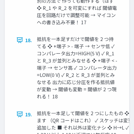
別の方法で 作っても動作する（はず
❖ R_1 や R_2 を可変にすれば 閾値電
圧を回路だけで調整可能 → マイコン
への書き込み不要！ 17
抵抗を一本足すだけで閾値を 2 つ持
18.
てる ❖ +端子 > - 端子 → センサ低 ✓
コンパレータ出力=HIGH(5 V) ✓ R_1
と R_3 が並列とみなせる ❖ +端子 < -
端子 → センサ高 ✓ コンパレータ出力
=LOW(0 V) ✓ R_2 と R_3 が並列とみ
なせる 出力に応じ分圧を作る抵抗値
が変動 → 閾値も変動 = 閾値が 2 つ現
れる！ 18
抵抗を一本足して閾値を 2 つにしたもの ❖ 同じく
19.
ます （QR コードはこれ） ✓ スケッチは変
追加した ■ それ以外は変化ナシ ❖ H→L ✓ 約 1.