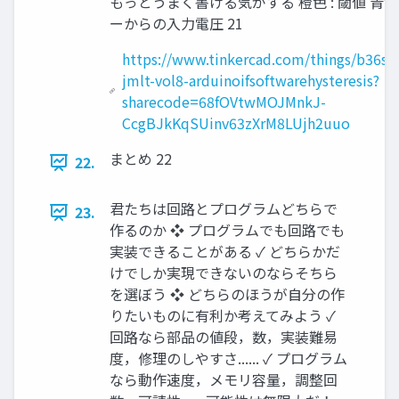
もっとうまく書ける気がする 橙色 : 閾値 青色 
ーからの入力電圧 21
https://www.tinkercad.com/things/b36s
jmlt-vol8-arduinoifsoftwarehysteresis?
sharecode=68fOVtwMOJMnkJ-
CcgBJkKqSUinv63zXrM8LUjh2uuo
まとめ 22
22.
君たちは回路とプログラムどちらで
23.
作るのか ❖ プログラムでも回路でも
実装できることがある ✓ どちらかだ
けでしか実現できないのならそちら
を選ぼう ❖ どちらのほうが自分の作
りたいものに有利か考えてみよう ✓
回路なら部品の値段，数，実装難易
度，修理のしやすさ...... ✓ プログラム
なら動作速度，メモリ容量，調整回