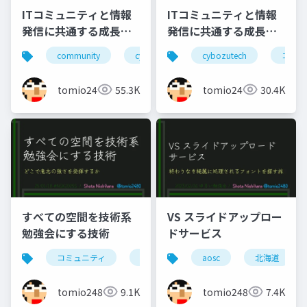
ITコミュニティと情報
ITコミュニティと情報
発信に共通する成長と
発信に共通する成長と
貢献の要素(2023年版)
貢献の要素(2024年版)
community
cybozutech
cybozutech
コミュニティ
コミュ
勉
tomio2480
55.3K
tomio2480
30.4K
すべての空間を技術系
VS スライドアップロー
勉強会にする技術
ドサービス
コミュニティ
勉強会
北海道
aosc
北海道
東京
tomio2480
9.1K
tomio2480
7.4K