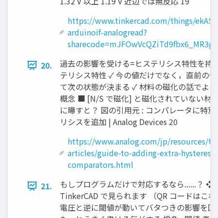
1.32 V 以上 1.19 V 近辺では無反応 19
https://www.tinkercad.com/things/ekAS
arduinoif-analogread?
sharecode=mJFOwVcQZiTd9fbx6_MR3pA
過去の影響を受ける=ヒステリシス特性を持つ
20.
テリシス特性 ✓ 今の値だけでなく，直前の
て次の状態が決まる ✓ 材料の磁化の話でよ
概念 ■ [N/S で磁化] と磁化されていない材
に曝すと？ 図の引用元 : コンパレータに特
リシスを追加 | Analog Devices 20
https://www.analog.com/jp/resources/tec
articles/guide-to-adding-extra-hysteresis
comparators.html
もしプログラムだけで対応するなら......？ ❖
21.
TinkerCAD で見られます （QR コードはこれ
電圧と逆に閾値が動いてバタつきの影響を回避