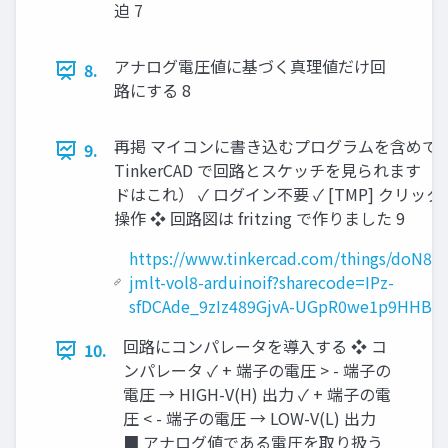
迫 7
アナログ電圧値に基づく真理値だけ回
8.
路にする 8
再掲 マイコンに書き込むプログラムを含めて実
9.
TinkerCAD で回路とスケッチを見られます （
ドはこれ） ✓ ログイン不要 ✓ [TMP] クリック
操作 ❖ 回路図は fritzing で作りました 9
https://www.tinkercad.com/things/doN8S
jmlt-vol8-arduinoif?sharecode=IPz-
sfDCAde_9zIz489GjvA-UGpR0we1p9HHBrf
回路にコンパレータを導入する ❖ コ
10.
ンパレータ ✓ + 端子の電圧 > - 端子の
電圧 → HIGH-V(H) 出力 ✓ + 端子の電
圧 < - 端子の電圧 → LOW-V(L) 出力
■ アナログ値である電圧を取り扱う