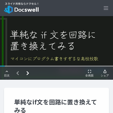
Ope
単純なif文を回路に置き換えて
みる