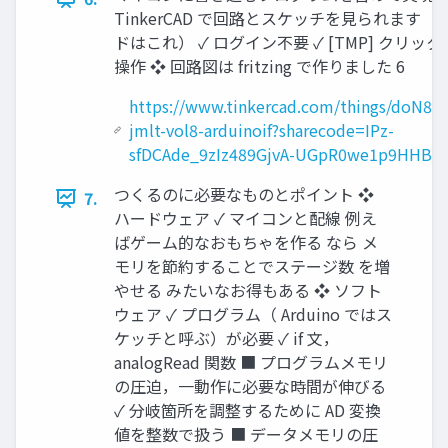
TinkerCAD で回路とスケッチを見られます （
ドはこれ） ✓ ログイン不要 ✓ [TMP] クリック
操作 ❖ 回路図は fritzing で作りました 6
https://www.tinkercad.com/things/doN8S
jmlt-vol8-arduinoif?sharecode=IPz-
sfDCAde_9zIz489GjvA-UGpR0we1p9HHBrf
つくるのに必要なものとポイント ❖
7.
ハードウェア ✓ マイコンと配線 例え
ばゲーム的なおもちゃを作る なら メ
モリを節約することでステージ数 を増
やせる みたいなお得もある ❖ ソフト
ウェア ✓ プログラム（ Arduino ではス
ケッチと呼ぶ）が必要 ✓ if 文，
analogRead 関数 ■ プログラムメモリ
の圧迫，一動作に必要な時間が伸びる
✓ 分岐箇所を調整するために AD 変換
値を整数で扱う ■ データメモリの圧