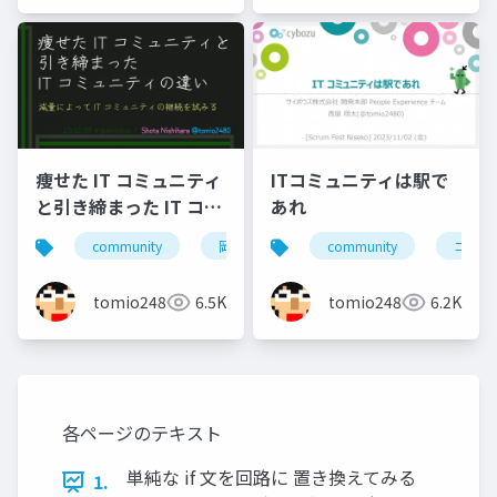
痩せた IT コミュニティ
ITコミュニティは駅で
と引き締まった IT コミ
あれ
ュニティの違い
community
岡山
北海道
community
旭川
コミュ
小
tomio2480
6.5K
tomio2480
6.2K
各ページのテキスト
単純な if 文を回路に 置き換えてみる
1.